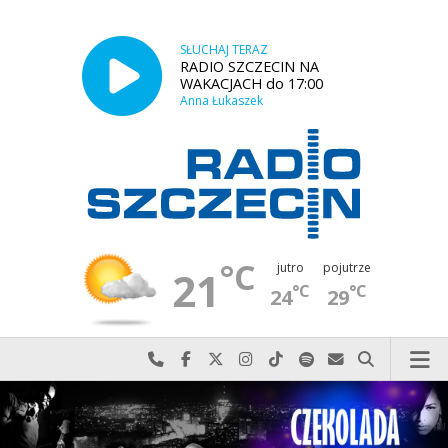
SŁUCHAJ TERAZ
RADIO SZCZECIN NA
WAKACJACH do 17:00
Anna Łukaszek
°C
jutro
pojutrze
21
°C
°C
24
29
Najlepiej po prostu do nas zadzwoń
Odwiedź nas na Facebook-u
Odwiedź nas na X
Odwiedź nas na Instagram-ie
Odwiedź nas na TikTok-u
Szukaj nas na Spotify
Wyślij do nas w
Szukaj