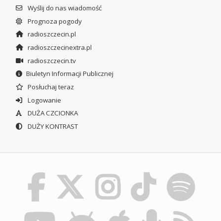
Wyślij do nas wiadomość
Prognoza pogody
radioszczecin.pl
radioszczecinextra.pl
radioszczecin.tv
Biuletyn Informacji Publicznej
Posłuchaj teraz
Logowanie
DUŻA CZCIONKA
DUŻY KONTRAST