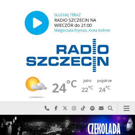
SŁUCHAJ TERAZ
RADIO SZCZECIN NA
WIECZÓR do 21:00
Małgorzata Frymus, Anna Kolmer
°C
jutro
pojutrze
24
°C
°C
22
24
Najlepiej po prostu do nas zadzwoń
Odwiedź nas na Facebook-u
Odwiedź nas na X
Odwiedź nas na Instagram-ie
Odwiedź nas na TikTok-u
Szukaj nas na Spotify
Wyślij do nas w
Szukaj