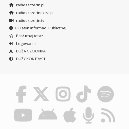
radioszczecin.pl
radioszczecinextra.pl
radioszczecin.tv
Biuletyn Informacji Publicznej
Posłuchaj teraz
Logowanie
DUŻA CZCIONKA
DUŻY KONTRAST