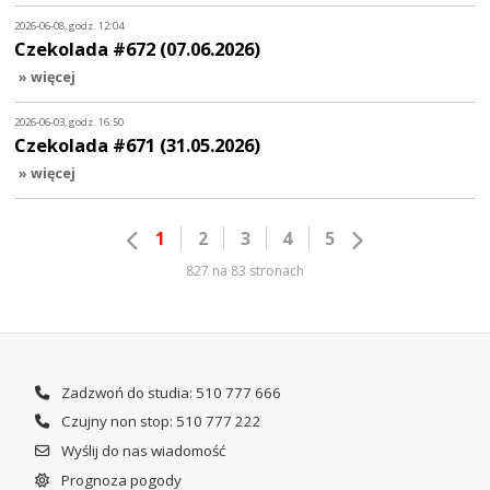
2026-06-08, godz. 12:04
Czekolada #672 (07.06.2026)
» więcej
2026-06-03, godz. 16:50
Czekolada #671 (31.05.2026)
» więcej
1
2
3
4
5
827 na 83 stronach
Zadzwoń do studia: 510 777 666
Czujny non stop: 510 777 222
Wyślij do nas wiadomość
Prognoza pogody