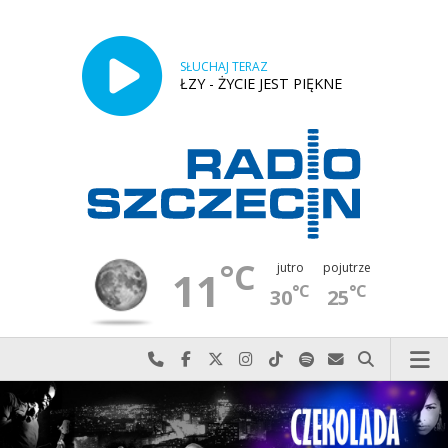
SŁUCHAJ TERAZ
ŁZY - ŻYCIE JEST PIĘKNE
°C
jutro
pojutrze
11
°C
°C
30
25
Najlepiej po prostu do nas zadzwoń
Odwiedź nas na Facebook-u
Odwiedź nas na X
Odwiedź nas na Instagram-ie
Odwiedź nas na TikTok-u
Szukaj nas na Spotify
Wyślij do nas w
Szukaj