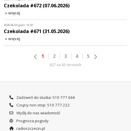
Czekolada #672 (07.06.2026)
» więcej
2026-06-03, godz. 16:50
Czekolada #671 (31.05.2026)
» więcej
1
2
3
4
5
827 na 83 stronach
Zadzwoń do studia: 510 777 666
Czujny non stop: 510 777 222
Wyślij do nas wiadomość
Prognoza pogody
radioszczecin.pl