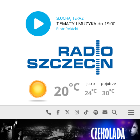
SŁUCHAJ TERAZ
TEMATY I MUZYKA do 19:00
Piotr Rokicki
°C
jutro
pojutrze
20
°C
°C
24
30
Najlepiej po prostu do nas zadzwoń
Odwiedź nas na Facebook-u
Odwiedź nas na X
Odwiedź nas na Instagram-ie
Odwiedź nas na TikTok-u
Szukaj nas na Spotify
Wyślij do nas w
Szukaj