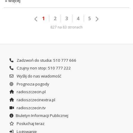
» więcej
1
2
3
4
5
827 na 83 stronach
Zadzwoń do studia: 510 777 666
Czujny non stop: 510 777 222
Wyślij do nas wiadomość
Prognoza pogody
radioszczecin.pl
radioszczecinextra.pl
radioszczecin.tv
Biuletyn Informacji Publicznej
Posłuchaj teraz
Logowanie