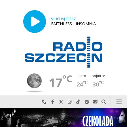
SŁUCHAJ TERAZ
FAITHLESS - INSOMNIA
°C
jutro
pojutrze
17
°C
°C
24
30
Najlepiej po prostu do nas zadzwoń
Odwiedź nas na Facebook-u
Odwiedź nas na X
Odwiedź nas na Instagram-ie
Odwiedź nas na TikTok-u
Szukaj nas na Spotify
Wyślij do nas w
Szukaj