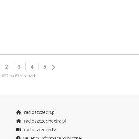
2
3
4
5
827 na 83 stronach
radioszczecin.pl
radioszczecinextra.pl
radioszczecin.tv
Biuletyn Informacji Publicznej