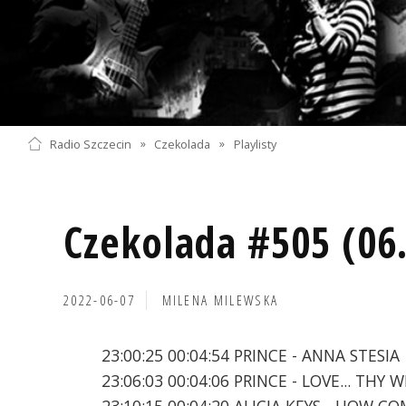
Radio Szczecin
»
Czekolada
»
Playlisty
Czekolada #505 (06
2022-06-07
MILENA MILEWSKA
23:00:25 00:04:54 PRINCE - ANNA STESIA
23:06:03 00:04:06 PRINCE - LOVE... THY 
23:10:15 00:04:20 ALICIA KEYS - HOW 