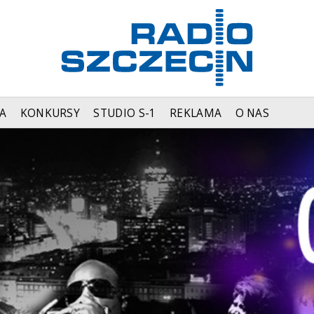
A
KONKURSY
STUDIO S-1
REKLAMA
O NAS