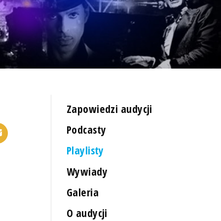
Zapowiedzi audycji
Podcasty
Playlisty
Wywiady
Galeria
O audycji