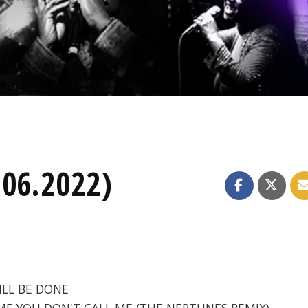
.06.2022)
WILL BE DONE
COME YOU DON'T CALL ME (THE NEPTUNES REMIX)