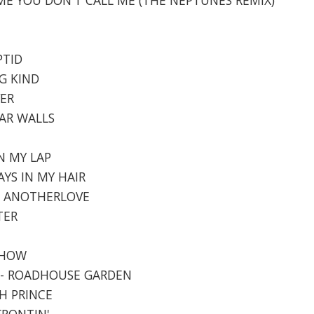
PTID
NG KIND
VER
GAR WALLS
IN MY LAP
AYS IN MY HAIR
E - ANOTHERLOVE
TER
 SHOW
NY - ROADHOUSE GARDEN
TH PRINCE
 FRONTIN'