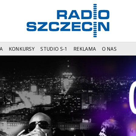
A
KONKURSY
STUDIO S-1
REKLAMA
O NAS