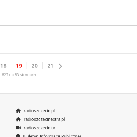
18
19
20
21
827 na 83 stronach
radioszczecin.pl
radioszczecinextra.pl
radioszczecin.tv
Biuletyn Informacji Publicznej