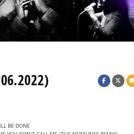
.06.2022)
WILL BE DONE
COME YOU DON'T CALL ME (THE NEPTUNES REMIX)