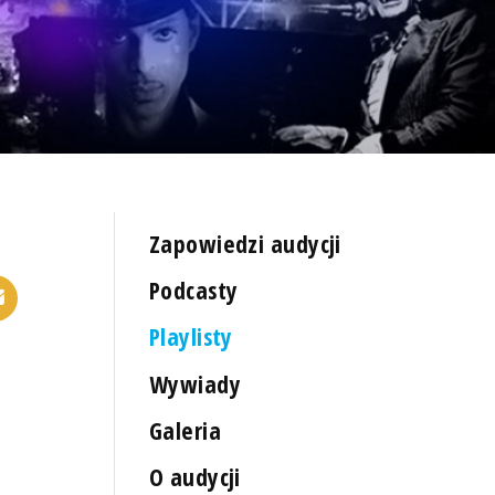
Zapowiedzi audycji
Podcasty
Playlisty
Wywiady
Galeria
O audycji