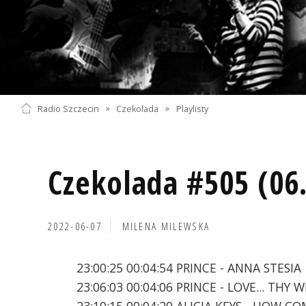
Radio Szczecin
»
Czekolada
»
Playlisty
Czekolada #505 (06
2022-06-07
MILENA MILEWSKA
23:00:25 00:04:54 PRINCE - ANNA STESIA
23:06:03 00:04:06 PRINCE - LOVE... THY 
23:10:15 00:04:20 ALICIA KEYS - HOW 