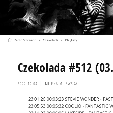
Radio Szczecin
»
Czekolada
»
Playlisty
Czekolada #512 (03
2022-10-04
MILENA MILEWSKA
23:01:26 00:03:23 STEVIE WONDER - PAS
23:05:53 00:05:32 COOLIO - FANTASTIC 
23:11:23 00:06:05 LAKESIDE - FANTASTI