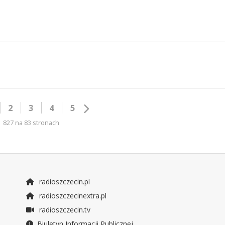
2
3
4
5
827 na 83 stronach
radioszczecin.pl
radioszczecinextra.pl
radioszczecin.tv
Biuletyn Informacji Publicznej