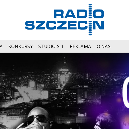
A
KONKURSY
STUDIO S-1
REKLAMA
O NAS