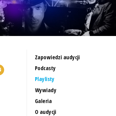
Zapowiedzi audycji
Podcasty
Playlisty
Wywiady
Galeria
O audycji