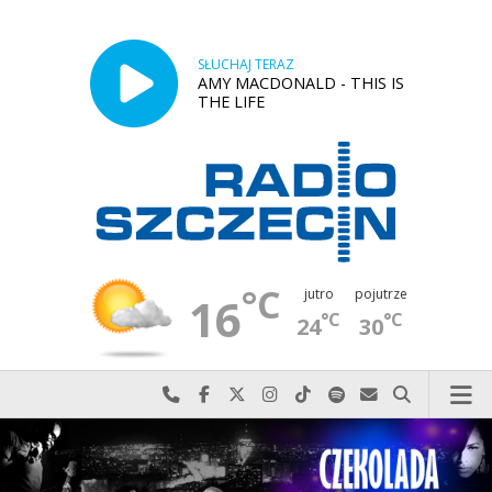
SŁUCHAJ TERAZ
AMY MACDONALD - THIS IS
THE LIFE
°C
jutro
pojutrze
16
°C
°C
24
30
Najlepiej po prostu do nas zadzwoń
Odwiedź nas na Facebook-u
Odwiedź nas na X
Odwiedź nas na Instagram-ie
Odwiedź nas na TikTok-u
Szukaj nas na Spotify
Wyślij do nas w
Szukaj