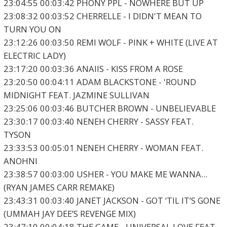
23:04:55 00:03:42 PHONY PPL - NOWHERE BUT UP
23:08:32 00:03:52 CHERRELLE - I DIDN'T MEAN TO
TURN YOU ON
23:12:26 00:03:50 REMI WOLF - PINK + WHITE (LIVE AT
ELECTRIC LADY)
23:17:20 00:03:36 ANAIIS - KISS FROM A ROSE
23:20:50 00:04:11 ADAM BLACKSTONE - 'ROUND
MIDNIGHT FEAT. JAZMINE SULLIVAN
23:25:06 00:03:46 BUTCHER BROWN - UNBELIEVABLE
23:30:17 00:03:40 NENEH CHERRY - SASSY FEAT.
TYSON
23:33:53 00:05:01 NENEH CHERRY - WOMAN FEAT.
ANOHNI
23:38:57 00:03:00 USHER - YOU MAKE ME WANNA...
(RYAN JAMES CARR REMAKE)
23:43:31 00:03:40 JANET JACKSON - GOT ‘TIL IT’S GONE
(UMMAH JAY DEE’S REVENGE MIX)
23:47:10 00:04:18 THE GAME - UNIVERSAL LOVE FEAT.