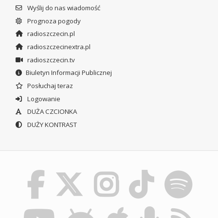
Wyślij do nas wiadomość
Prognoza pogody
radioszczecin.pl
radioszczecinextra.pl
radioszczecin.tv
Biuletyn Informacji Publicznej
Posłuchaj teraz
Logowanie
DUŻA CZCIONKA
DUŻY KONTRAST