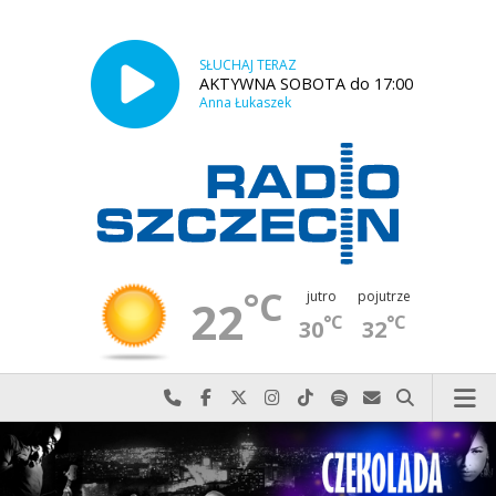
SŁUCHAJ TERAZ
AKTYWNA SOBOTA do 17:00
Anna Łukaszek
°C
jutro
pojutrze
22
°C
°C
30
32
Najlepiej po prostu do nas zadzwoń
Odwiedź nas na Facebook-u
Odwiedź nas na X
Odwiedź nas na Instagram-ie
Odwiedź nas na TikTok-u
Szukaj nas na Spotify
Wyślij do nas w
Szukaj