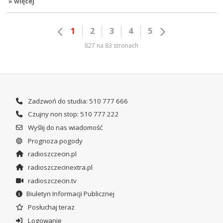
» więcej
1
2
3
4
5
827 na 83 stronach
Zadzwoń do studia: 510 777 666
Czujny non stop: 510 777 222
Wyślij do nas wiadomość
Prognoza pogody
radioszczecin.pl
radioszczecinextra.pl
radioszczecin.tv
Biuletyn Informacji Publicznej
Posłuchaj teraz
Logowanie