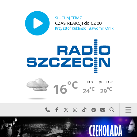
SŁUCHAJ TERAZ
CZAS REAKCJI do 02:00
Krzysztof Kukliński, Sławomir Orlik
°C
jutro
pojutrze
16
°C
°C
24
29
Najlepiej po prostu do nas zadzwoń
Odwiedź nas na Facebook-u
Odwiedź nas na X
Odwiedź nas na Instagram-ie
Odwiedź nas na TikTok-u
Szukaj nas na Spotify
Wyślij do nas w
Szukaj