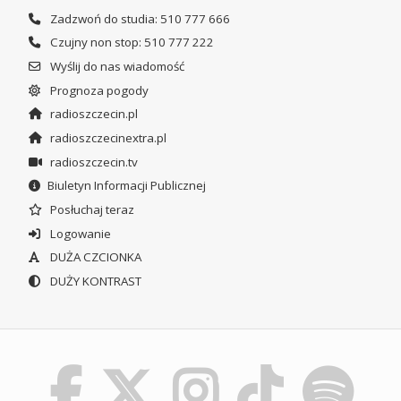
Zadzwoń do studia: 510 777 666
Czujny non stop: 510 777 222
Wyślij do nas wiadomość
Prognoza pogody
radioszczecin.pl
radioszczecinextra.pl
radioszczecin.tv
Biuletyn Informacji Publicznej
Posłuchaj teraz
Logowanie
DUŻA CZCIONKA
DUŻY KONTRAST