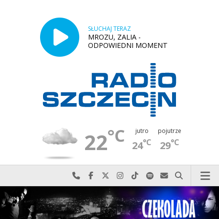
SŁUCHAJ TERAZ
MROZU, ZALIA -
ODPOWIEDNI MOMENT
°C
jutro
pojutrze
22
°C
°C
24
29
Najlepiej po prostu do nas zadzwoń
Odwiedź nas na Facebook-u
Odwiedź nas na X
Odwiedź nas na Instagram-ie
Odwiedź nas na TikTok-u
Szukaj nas na Spotify
Wyślij do nas w
Szukaj