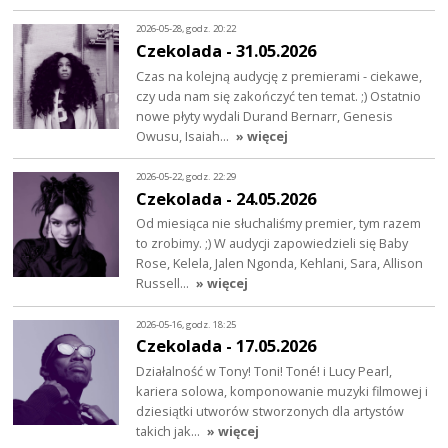
2026-05-28, godz. 20:22
Czekolada - 31.05.2026
Czas na kolejną audycję z premierami - ciekawe,
czy uda nam się zakończyć ten temat. ;) Ostatnio
nowe płyty wydali Durand Bernarr, Genesis
Owusu, Isaiah…
» więcej
2026-05-22, godz. 22:29
Czekolada - 24.05.2026
Od miesiąca nie słuchaliśmy premier, tym razem
to zrobimy. ;) W audycji zapowiedzieli się Baby
Rose, Kelela, Jalen Ngonda, Kehlani, Sara, Allison
Russell…
» więcej
2026-05-16, godz. 18:25
Czekolada - 17.05.2026
Działalność w Tony! Toni! Toné! i Lucy Pearl,
kariera solowa, komponowanie muzyki filmowej i
dziesiątki utworów stworzonych dla artystów
takich jak…
» więcej