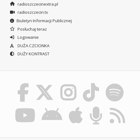
radioszczecinextra.pl
radioszczecin.tv
Biuletyn Informacji Publicznej
Posłuchaj teraz
Logowanie
DUŻA CZCIONKA
DUŻY KONTRAST