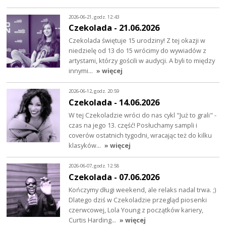
2026-06-21, godz. 12:43
Czekolada - 21.06.2026
Czekolada świętuje 15 urodziny! Z tej okazji w
niedzielę od 13 do 15 wrócimy do wywiadów z
artystami, którzy gościli w audycji. A byli to między
innymi…
» więcej
2026-06-12, godz. 20:59
Czekolada - 14.06.2026
W tej Czekoladzie wróci do nas cykl "Już to grali" -
czas na jego 13. część! Posłuchamy sampli i
coverów ostatnich tygodni, wracając też do kilku
klasyków…
» więcej
2026-06-07, godz. 12:58
Czekolada - 07.06.2026
Kończymy długi weekend, ale relaks nadal trwa. ;)
Dlatego dziś w Czekoladzie przegląd piosenki
czerwcowej, Lola Young z początków kariery,
Curtis Harding…
» więcej