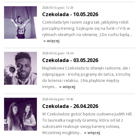
2026-05-10, godz. 12:29
Czekolada - 10.05.2026
Czekolada tym razem zagra tak, jakbyśmy robili
porządny trening. Szykujcie się na funk i r'n'b w
rytmach idealnych na siłownię. ;) Do ruchu będą…
» więcej
2026-05-02, godz. 18:54
Czekolada - 03.05.2026
Majówkowa Czekolada to dźwięki radosne, ale i
odprężające - trochę pogramy do tańca, a trochę
do leżenia i relaksu. :) Na playliście między
innymi…
» więcej
2026-04-24, godz. 19:46
Czekolada - 26.04.2026
W Czekoladzie gościć będzie cudowna Judith Hill.
To laureatka nagrody Grammy, która od lat z
sukcesami realizuje swoją karierę solową.
Wcześniej mogliśmy…
» więcej