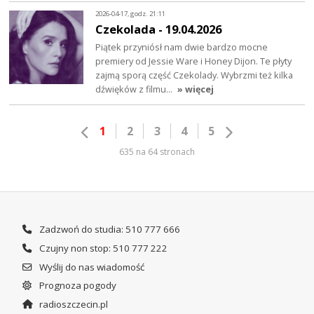
2026-04-17, godz. 21:11
Czekolada - 19.04.2026
Piątek przyniósł nam dwie bardzo mocne
premiery od Jessie Ware i Honey Dijon. Te płyty
zajmą sporą część Czekolady. Wybrzmi też kilka
dźwięków z filmu…
» więcej
1
2
3
4
5
635 na 64 stronach
Zadzwoń do studia: 510 777 666
Czujny non stop: 510 777 222
Wyślij do nas wiadomość
Prognoza pogody
radioszczecin.pl