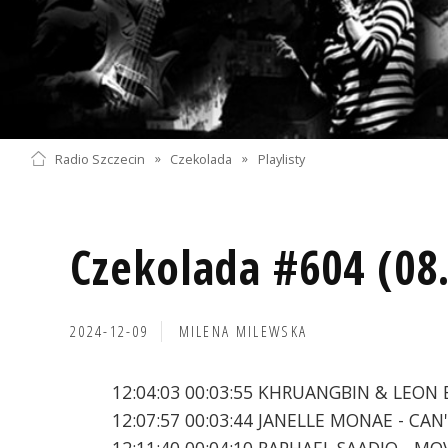
Radio Szczecin
»
Czekolada
»
Playlisty
Czekolada #604 (08
2024-12-09
MILENA MILEWSKA
12:04:03 00:03:55 KHRUANGBIN & LEON 
12:07:57 00:03:44 JANELLE MONAE - CA
12:11:40 00:04:10 RAPHAEL SAADIQ - M