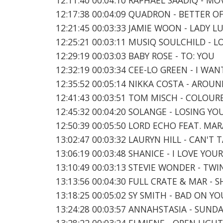
12:17:38 00:04:09 QUADRON - BETTER O
12:21:45 00:03:33 JAMIE WOON - LADY LU
12:25:21 00:03:11 MUSIQ SOULCHILD -
12:29:19 00:03:03 BABY ROSE - TO: YOU
12:32:19 00:03:34 CEE-LO GREEN - I WA
12:35:52 00:05:14 NIKKA COSTA - ARO
12:41:43 00:03:51 TOM MISCH - COLOUR
12:45:32 00:04:20 SOLANGE - LOSING YO
12:50:39 00:05:50 LORD ECHO FEAT. MA
13:02:47 00:03:32 LAURYN HILL - CAN'T
13:06:19 00:03:48 SHANICE - I LOVE YOU
13:10:49 00:03:13 STEVIE WONDER - TW
13:13:56 00:04:30 FULL CRATE & MAR - 
13:18:25 00:05:02 SY SMITH - BAD ON YO
13:24:28 00:03:57 ANNAHSTASIA - SUND
13:28:22 00:03:24 ELMIENE - OPEN LIGHT