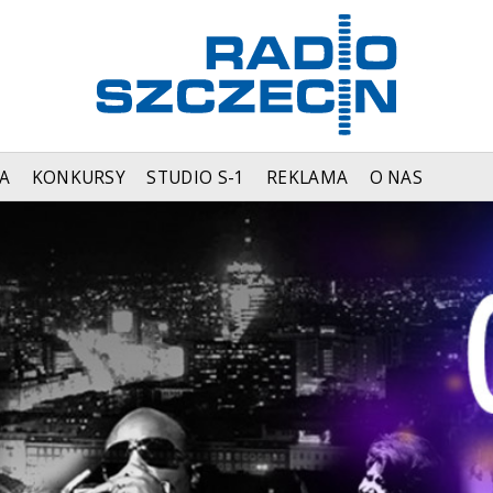
A
KONKURSY
STUDIO S-1
REKLAMA
O NAS