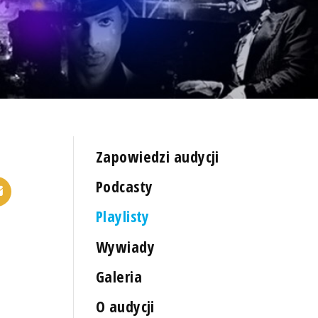
Zapowiedzi audycji
Podcasty
Playlisty
Wywiady
Galeria
O audycji