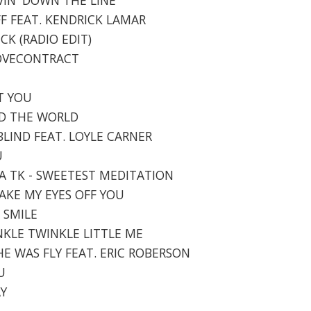
FF FEAT. KENDRICK LAMAR
CK (RADIO EDIT)
 LOVECONTRACT
NT YOU
UND THE WORLD
BLIND FEAT. LOYLE CARNER
U
RA TK - SWEETEST MEDITATION
 TAKE MY EYES OFF YOU
R SMILE
INKLE TWINKLE LITTLE ME
SHE WAS FLY FEAT. ERIC ROBERSON
U
AY