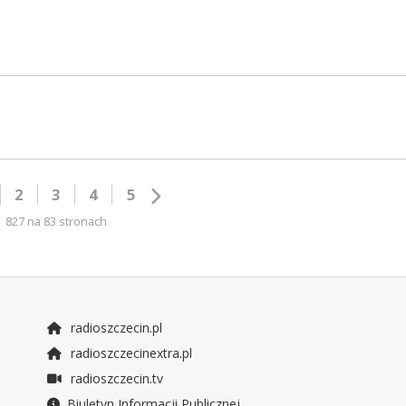
2
3
4
5
827 na 83 stronach
radioszczecin.pl
radioszczecinextra.pl
radioszczecin.tv
Biuletyn Informacji Publicznej