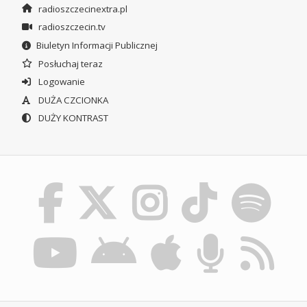
radioszczecinextra.pl
radioszczecin.tv
Biuletyn Informacji Publicznej
Posłuchaj teraz
Logowanie
DUŻA CZCIONKA
DUŻY KONTRAST