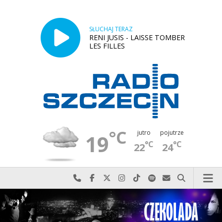
SŁUCHAJ TERAZ
RENI JUSIS - LAISSE TOMBER
LES FILLES
°C
jutro
pojutrze
19
°C
°C
22
24
Najlepiej po prostu do nas zadzwoń
Odwiedź nas na Facebook-u
Odwiedź nas na X
Odwiedź nas na Instagram-ie
Odwiedź nas na TikTok-u
Szukaj nas na Spotify
Wyślij do nas w
Szukaj