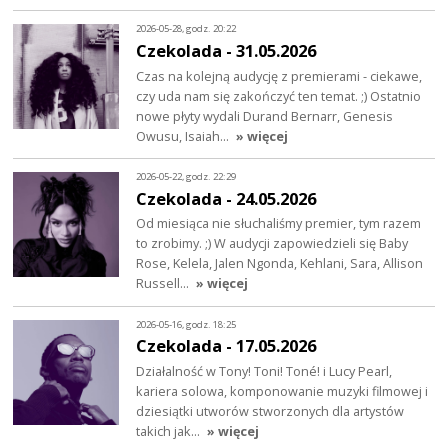
2026-05-28, godz. 20:22
Czekolada - 31.05.2026
Czas na kolejną audycję z premierami - ciekawe,
czy uda nam się zakończyć ten temat. ;) Ostatnio
nowe płyty wydali Durand Bernarr, Genesis
Owusu, Isaiah…
» więcej
2026-05-22, godz. 22:29
Czekolada - 24.05.2026
Od miesiąca nie słuchaliśmy premier, tym razem
to zrobimy. ;) W audycji zapowiedzieli się Baby
Rose, Kelela, Jalen Ngonda, Kehlani, Sara, Allison
Russell…
» więcej
2026-05-16, godz. 18:25
Czekolada - 17.05.2026
Działalność w Tony! Toni! Toné! i Lucy Pearl,
kariera solowa, komponowanie muzyki filmowej i
dziesiątki utworów stworzonych dla artystów
takich jak…
» więcej