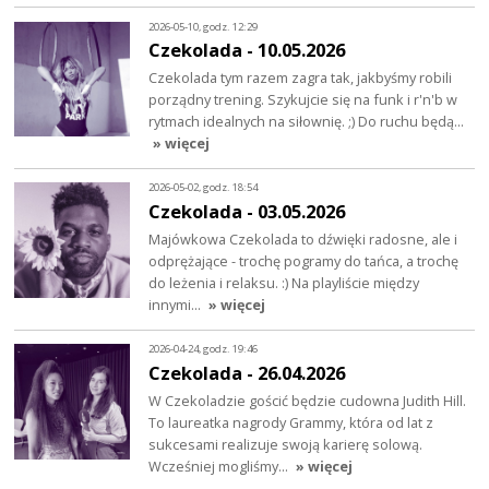
2026-05-10, godz. 12:29
Czekolada - 10.05.2026
Czekolada tym razem zagra tak, jakbyśmy robili
porządny trening. Szykujcie się na funk i r'n'b w
rytmach idealnych na siłownię. ;) Do ruchu będą…
» więcej
2026-05-02, godz. 18:54
Czekolada - 03.05.2026
Majówkowa Czekolada to dźwięki radosne, ale i
odprężające - trochę pogramy do tańca, a trochę
do leżenia i relaksu. :) Na playliście między
innymi…
» więcej
2026-04-24, godz. 19:46
Czekolada - 26.04.2026
W Czekoladzie gościć będzie cudowna Judith Hill.
To laureatka nagrody Grammy, która od lat z
sukcesami realizuje swoją karierę solową.
Wcześniej mogliśmy…
» więcej