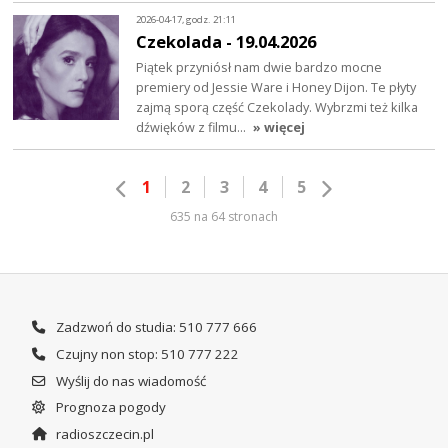
2026-04-17, godz. 21:11
Czekolada - 19.04.2026
Piątek przyniósł nam dwie bardzo mocne
premiery od Jessie Ware i Honey Dijon. Te płyty
zajmą sporą część Czekolady. Wybrzmi też kilka
dźwięków z filmu…
» więcej
1
2
3
4
5
635 na 64 stronach
Zadzwoń do studia: 510 777 666
Czujny non stop: 510 777 222
Wyślij do nas wiadomość
Prognoza pogody
radioszczecin.pl