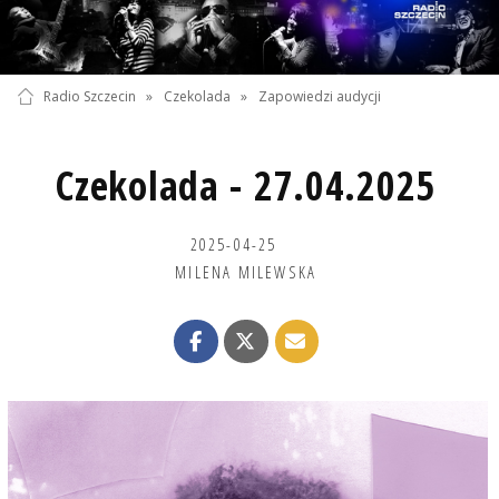
Radio Szczecin
»
Czekolada
»
Zapowiedzi audycji
Czekolada - 27.04.2025
2025-04-25
MILENA MILEWSKA