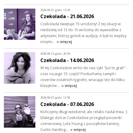
2026-06-21, godz. 12:43
Czekolada - 21.06.2026
Czekolada świętuje 15 urodziny! Z tej okazji w
niedzielę od 13 do 15 wrócimy do wywiadów z
artystami, którzy gościli w audycji. A byli to między
innymi…
» więcej
2026-06-12, godz. 20:59
Czekolada - 14.06.2026
W tej Czekoladzie wróci do nas cykl "Już to grali" -
czas na jego 13. część! Posłuchamy sampli i
coverów ostatnich tygodni, wracając też do kilku
klasyków…
» więcej
2026-06-07, godz. 12:58
Czekolada - 07.06.2026
Kończymy długi weekend, ale relaks nadal trwa. ;)
Dlatego dziś w Czekoladzie przegląd piosenki
czerwcowej, Lola Young z początków kariery,
Curtis Harding…
» więcej