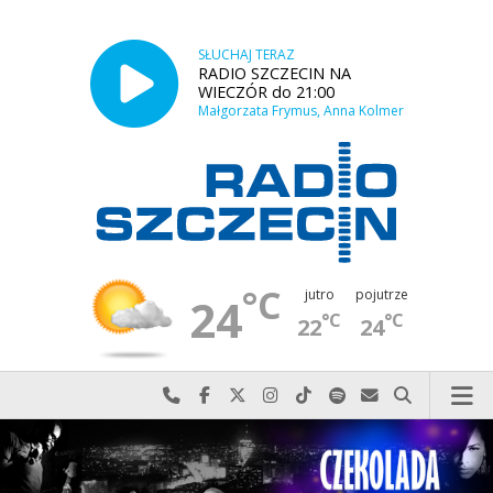
SŁUCHAJ TERAZ
RADIO SZCZECIN NA
WIECZÓR do 21:00
Małgorzata Frymus, Anna Kolmer
°C
jutro
pojutrze
24
°C
°C
22
24
Najlepiej po prostu do nas zadzwoń
Odwiedź nas na Facebook-u
Odwiedź nas na X
Odwiedź nas na Instagram-ie
Odwiedź nas na TikTok-u
Szukaj nas na Spotify
Wyślij do nas w
Szukaj