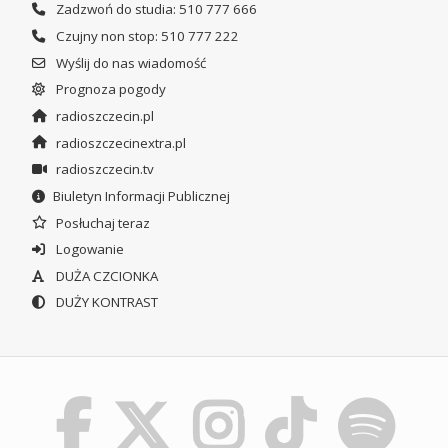
Zadzwoń do studia: 510 777 666
Czujny non stop: 510 777 222
Wyślij do nas wiadomość
Prognoza pogody
radioszczecin.pl
radioszczecinextra.pl
radioszczecin.tv
Biuletyn Informacji Publicznej
Posłuchaj teraz
Logowanie
DUŻA CZCIONKA
DUŻY KONTRAST