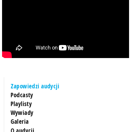
Zapowiedzi audycji
Podcasty
Playlisty
Wywiady
Galeria
O audycji