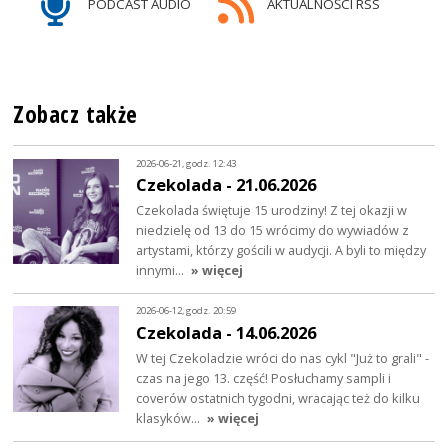
PODCAST AUDIO
AKTUALNOŚCI RSS
Zobacz także
2026-06-21, godz. 12:43
Czekolada - 21.06.2026
Czekolada świętuje 15 urodziny! Z tej okazji w
niedzielę od 13 do 15 wrócimy do wywiadów z
artystami, którzy gościli w audycji. A byli to między
innymi…
» więcej
2026-06-12, godz. 20:59
Czekolada - 14.06.2026
W tej Czekoladzie wróci do nas cykl "Już to grali" -
czas na jego 13. część! Posłuchamy sampli i
coverów ostatnich tygodni, wracając też do kilku
klasyków…
» więcej