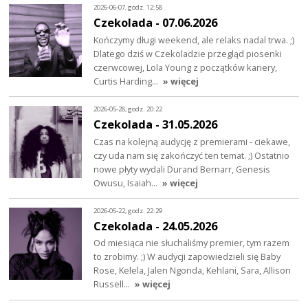
2026-06-07, godz. 12:58
Czekolada - 07.06.2026
Kończymy długi weekend, ale relaks nadal trwa. ;)
Dlatego dziś w Czekoladzie przegląd piosenki
czerwcowej, Lola Young z początków kariery,
Curtis Harding…
» więcej
2026-05-28, godz. 20:22
Czekolada - 31.05.2026
Czas na kolejną audycję z premierami - ciekawe,
czy uda nam się zakończyć ten temat. ;) Ostatnio
nowe płyty wydali Durand Bernarr, Genesis
Owusu, Isaiah…
» więcej
2026-05-22, godz. 22:29
Czekolada - 24.05.2026
Od miesiąca nie słuchaliśmy premier, tym razem
to zrobimy. ;) W audycji zapowiedzieli się Baby
Rose, Kelela, Jalen Ngonda, Kehlani, Sara, Allison
Russell…
» więcej