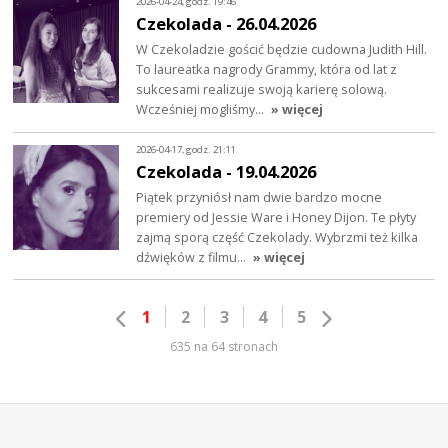
2026-04-24, godz. 19:46
Czekolada - 26.04.2026
W Czekoladzie gościć będzie cudowna Judith Hill.
To laureatka nagrody Grammy, która od lat z
sukcesami realizuje swoją karierę solową.
Wcześniej mogliśmy…
» więcej
2026-04-17, godz. 21:11
Czekolada - 19.04.2026
Piątek przyniósł nam dwie bardzo mocne
premiery od Jessie Ware i Honey Dijon. Te płyty
zajmą sporą część Czekolady. Wybrzmi też kilka
dźwięków z filmu…
» więcej
1
2
3
4
5
635 na 64 stronach