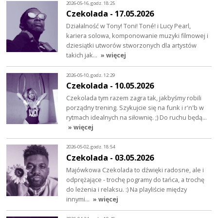
2026-05-16, godz. 18:25
Czekolada - 17.05.2026
Działalność w Tony! Toni! Toné! i Lucy Pearl,
kariera solowa, komponowanie muzyki filmowej i
dziesiątki utworów stworzonych dla artystów
takich jak…
» więcej
2026-05-10, godz. 12:29
Czekolada - 10.05.2026
Czekolada tym razem zagra tak, jakbyśmy robili
porządny trening. Szykujcie się na funk i r'n'b w
rytmach idealnych na siłownię. ;) Do ruchu będą…
» więcej
2026-05-02, godz. 18:54
Czekolada - 03.05.2026
Majówkowa Czekolada to dźwięki radosne, ale i
odprężające - trochę pogramy do tańca, a trochę
do leżenia i relaksu. :) Na playliście między
innymi…
» więcej