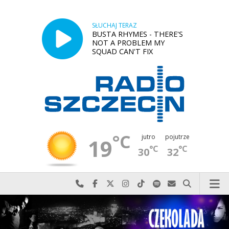
SŁUCHAJ TERAZ
BUSTA RHYMES - THERE'S
NOT A PROBLEM MY
SQUAD CAN'T FIX
°C
jutro
pojutrze
19
°C
°C
30
32
Najlepiej po prostu do nas zadzwoń
Odwiedź nas na Facebook-u
Odwiedź nas na X
Odwiedź nas na Instagram-ie
Odwiedź nas na TikTok-u
Szukaj nas na Spotify
Wyślij do nas w
Szukaj