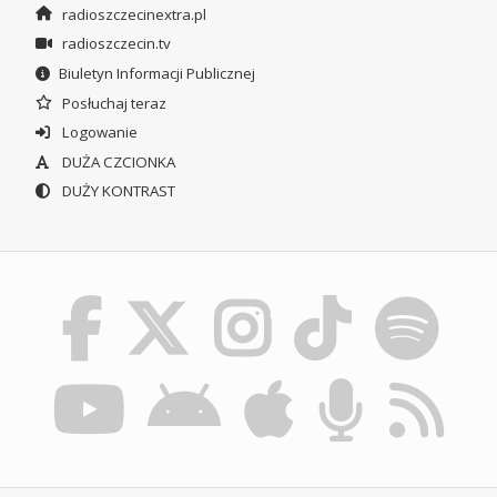
radioszczecinextra.pl
radioszczecin.tv
Biuletyn Informacji Publicznej
Posłuchaj teraz
Logowanie
DUŻA CZCIONKA
DUŻY KONTRAST