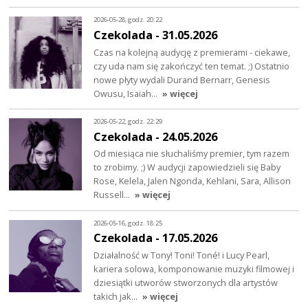
2026-05-28, godz. 20:22
Czekolada - 31.05.2026
Czas na kolejną audycję z premierami - ciekawe,
czy uda nam się zakończyć ten temat. ;) Ostatnio
nowe płyty wydali Durand Bernarr, Genesis
Owusu, Isaiah…
» więcej
2026-05-22, godz. 22:29
Czekolada - 24.05.2026
Od miesiąca nie słuchaliśmy premier, tym razem
to zrobimy. ;) W audycji zapowiedzieli się Baby
Rose, Kelela, Jalen Ngonda, Kehlani, Sara, Allison
Russell…
» więcej
2026-05-16, godz. 18:25
Czekolada - 17.05.2026
Działalność w Tony! Toni! Toné! i Lucy Pearl,
kariera solowa, komponowanie muzyki filmowej i
dziesiątki utworów stworzonych dla artystów
takich jak…
» więcej