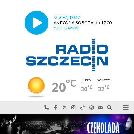
SŁUCHAJ TERAZ
AKTYWNA SOBOTA do 17:00
Anna Łukaszek
°C
jutro
pojutrze
20
°C
°C
30
32
Najlepiej po prostu do nas zadzwoń
Odwiedź nas na Facebook-u
Odwiedź nas na X
Odwiedź nas na Instagram-ie
Odwiedź nas na TikTok-u
Szukaj nas na Spotify
Wyślij do nas w
Szukaj