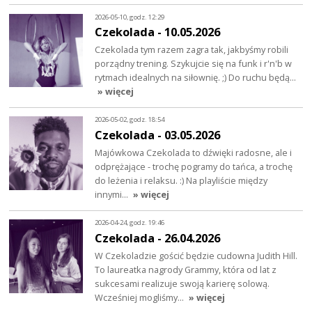
2026-05-10, godz. 12:29
Czekolada - 10.05.2026
Czekolada tym razem zagra tak, jakbyśmy robili
porządny trening. Szykujcie się na funk i r'n'b w
rytmach idealnych na siłownię. ;) Do ruchu będą…
» więcej
2026-05-02, godz. 18:54
Czekolada - 03.05.2026
Majówkowa Czekolada to dźwięki radosne, ale i
odprężające - trochę pogramy do tańca, a trochę
do leżenia i relaksu. :) Na playliście między
innymi…
» więcej
2026-04-24, godz. 19:46
Czekolada - 26.04.2026
W Czekoladzie gościć będzie cudowna Judith Hill.
To laureatka nagrody Grammy, która od lat z
sukcesami realizuje swoją karierę solową.
Wcześniej mogliśmy…
» więcej