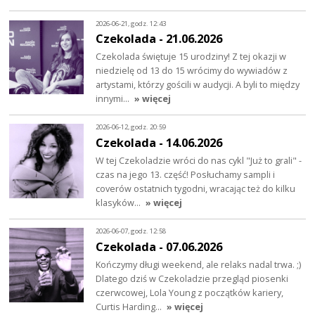
2026-06-21, godz. 12:43
Czekolada - 21.06.2026
Czekolada świętuje 15 urodziny! Z tej okazji w
niedzielę od 13 do 15 wrócimy do wywiadów z
artystami, którzy gościli w audycji. A byli to między
innymi…
» więcej
2026-06-12, godz. 20:59
Czekolada - 14.06.2026
W tej Czekoladzie wróci do nas cykl "Już to grali" -
czas na jego 13. część! Posłuchamy sampli i
coverów ostatnich tygodni, wracając też do kilku
klasyków…
» więcej
2026-06-07, godz. 12:58
Czekolada - 07.06.2026
Kończymy długi weekend, ale relaks nadal trwa. ;)
Dlatego dziś w Czekoladzie przegląd piosenki
czerwcowej, Lola Young z początków kariery,
Curtis Harding…
» więcej