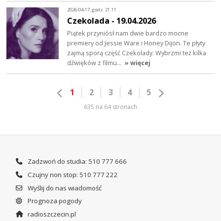
2026-04-17, godz. 21:11
Czekolada - 19.04.2026
Piątek przyniósł nam dwie bardzo mocne
premiery od Jessie Ware i Honey Dijon. Te płyty
zajmą sporą część Czekolady. Wybrzmi też kilka
dźwięków z filmu…
» więcej
1
2
3
4
5
635 na 64 stronach
Zadzwoń do studia: 510 777 666
Czujny non stop: 510 777 222
Wyślij do nas wiadomość
Prognoza pogody
radioszczecin.pl