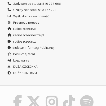
Zadzwoń do studia: 510 777 666
Czujny non stop: 510 777 222
Wyślij do nas wiadomość
Prognoza pogody
radioszczecin.pl
radioszczecinextra.pl
radioszczecin.tv
Biuletyn Informacji Publicznej
Posłuchaj teraz
Logowanie
DUŻA CZCIONKA
DUŻY KONTRAST