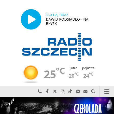
SŁUCHAJ TERAZ
DAWID PODSIADŁO - NA
BŁYSK
°C
jutro
pojutrze
25
°C
°C
20
24
Najlepiej po prostu do nas zadzwoń
Odwiedź nas na Facebook-u
Odwiedź nas na X
Odwiedź nas na Instagram-ie
Odwiedź nas na TikTok-u
Szukaj nas na Spotify
Wyślij do nas w
Szukaj