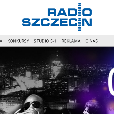
A
KONKURSY
STUDIO S-1
REKLAMA
O NAS