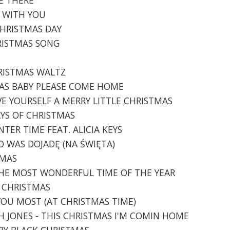
Y WITH YOU
CHRISTMAS DAY
HRISTMAS SONG
HRISTMAS WALTZ
TMAS BABY PLEASE COME HOME
AVE YOURSELF A MERRY LITTLE CHRISTMAS
DAYS OF CHRISTMAS
NTER TIME FEAT. ALICIA KEYS
DO WAS DOJADĘ (NA ŚWIĘTA)
TMAS
S THE MOST WONDERFUL TIME OF THE YEAR
E CHRISTMAS
S YOU MOST (AT CHRISTMAS TIME)
AH JONES - THIS CHRISTMAS I'M COMIN HOME
ERRY BLACK CHRISTMAS