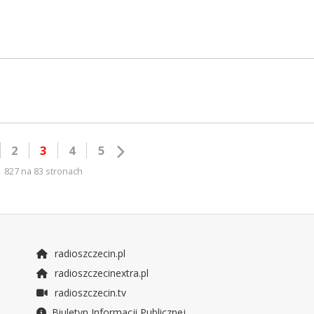
2
3
4
5
827 na 83 stronach
radioszczecin.pl
radioszczecinextra.pl
radioszczecin.tv
Biuletyn Informacji Publicznej