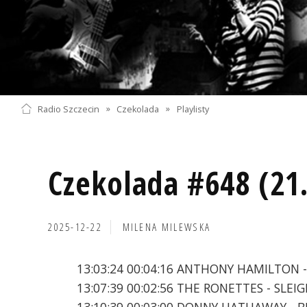
Radio Szczecin
»
Czekolada
»
Playlisty
Czekolada #648 (21
2025-12-22
MILENA MILEWSKA
13:03:24 00:04:16 ANTHONY HAMILTON 
13:07:39 00:02:56 THE RONETTES - SLEIG
13:10:39 00:03:00 DONNY HATHAWAY - 