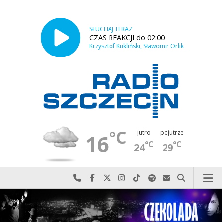
SŁUCHAJ TERAZ
CZAS REAKCJI do 02:00
Krzysztof Kukliński, Sławomir Orlik
°C
jutro
pojutrze
16
°C
°C
24
29
Najlepiej po prostu do nas zadzwoń
Odwiedź nas na Facebook-u
Odwiedź nas na X
Odwiedź nas na Instagram-ie
Odwiedź nas na TikTok-u
Szukaj nas na Spotify
Wyślij do nas w
Szukaj