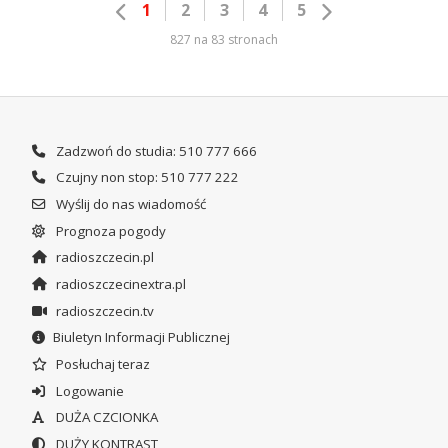
1
2
3
4
5
827 na 83 stronach
Zadzwoń do studia: 510 777 666
Czujny non stop: 510 777 222
Wyślij do nas wiadomość
Prognoza pogody
radioszczecin.pl
radioszczecinextra.pl
radioszczecin.tv
Biuletyn Informacji Publicznej
Posłuchaj teraz
Logowanie
DUŻA CZCIONKA
DUŻY KONTRAST