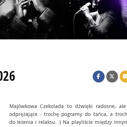
026
Majówkowa Czekolada to dźwięki radosne, ale
odprężające - trochę pogramy do tańca, a troc
do leżenia i relaksu. :) Na playliście między inny