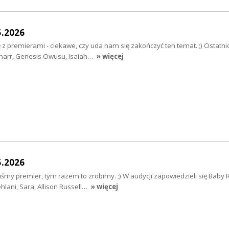
5.2026
 z premierami - ciekawe, czy uda nam się zakończyć ten temat. ;) Ostatn
rnarr, Genesis Owusu, Isaiah…
» więcej
5.2026
iśmy premier, tym razem to zrobimy. ;) W audycji zapowiedzieli się Baby 
hlani, Sara, Allison Russell…
» więcej