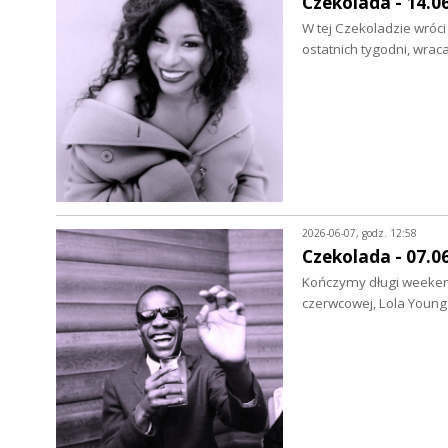
Czekolada - 14.0
W tej Czekoladzie wróci 
ostatnich tygodni, wrac
2026-06-07, godz. 12:58
Czekolada - 07.0
Kończymy długi weekend,
czerwcowej, Lola Young