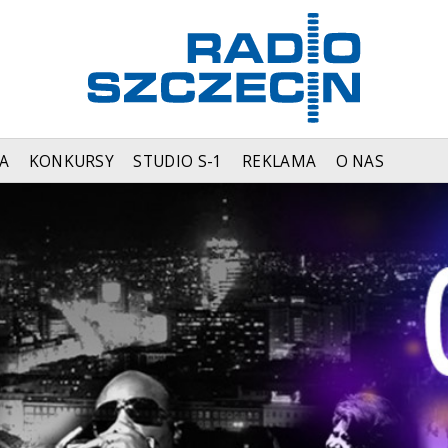
A
KONKURSY
STUDIO S-1
REKLAMA
O NAS