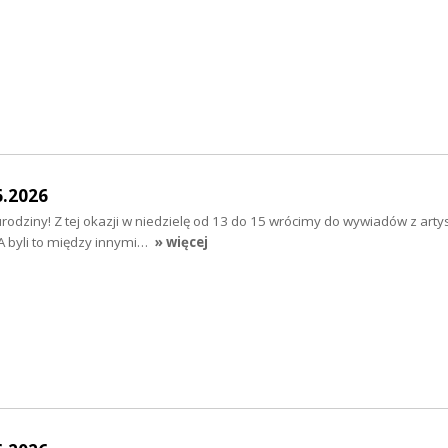
6.2026
rodziny! Z tej okazji w niedzielę od 13 do 15 wrócimy do wywiadów z arty
. A byli to między innymi…
» więcej