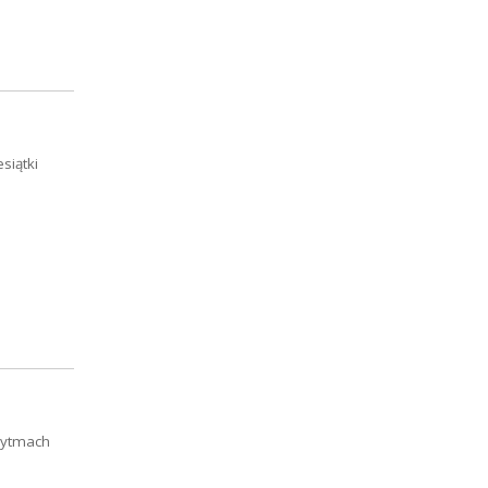
siątki
 rytmach