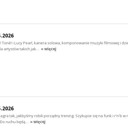
5.2026
i! Toné! i Lucy Pearl, kariera solowa, komponowanie muzyki filmowej i dzie
a artystów takich jak…
» więcej
5.2026
ra tak, jakbyśmy robili porządny trening. Szykujcie się na funk i r'n'b w
;) Do ruchu będą…
» więcej