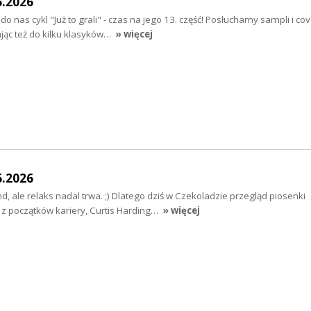
6.2026
do nas cykl "Już to grali" - czas na jego 13. część! Posłuchamy sampli i co
ając też do kilku klasyków…
» więcej
6.2026
 ale relaks nadal trwa. ;) Dlatego dziś w Czekoladzie przegląd piosenki
 z początków kariery, Curtis Harding…
» więcej