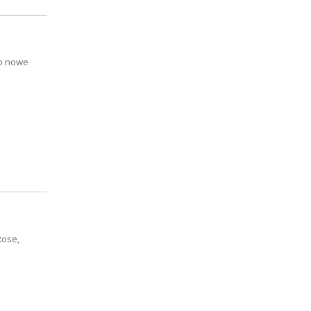
io nowe
Rose,