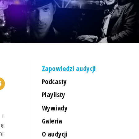
Zapowiedzi audycji
Podcasty
Playlisty
Wywiady
 i
Galeria
hę
O audycji
mi