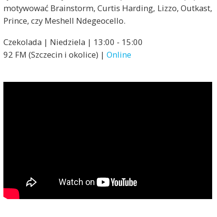
motywować Brainstorm, Curtis Harding, Lizzo, Outkast,
Prince, czy Meshell Ndegeocello.
Czekolada | Niedziela | 13:00 - 15:00
92 FM (Szczecin i okolice) |
Online