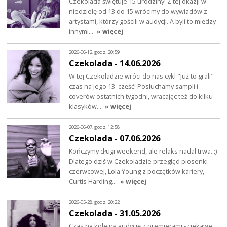
Czekolada świętuje 15 urodziny! Z tej okazji w
niedzielę od 13 do 15 wrócimy do wywiadów z
artystami, którzy gościli w audycji. A byli to między
innymi…
» więcej
2026-06-12, godz. 20:59
Czekolada - 14.06.2026
W tej Czekoladzie wróci do nas cykl "Już to grali" -
czas na jego 13. część! Posłuchamy sampli i
coverów ostatnich tygodni, wracając też do kilku
klasyków…
» więcej
2026-06-07, godz. 12:58
Czekolada - 07.06.2026
Kończymy długi weekend, ale relaks nadal trwa. ;)
Dlatego dziś w Czekoladzie przegląd piosenki
czerwcowej, Lola Young z początków kariery,
Curtis Harding…
» więcej
2026-05-28, godz. 20:22
Czekolada - 31.05.2026
Czas na kolejną audycję z premierami - ciekawe,