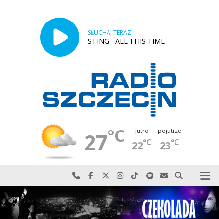
SŁUCHAJ TERAZ
STING - ALL THIS TIME
°C
jutro
pojutrze
27
°C
°C
22
23
Najlepiej po prostu do nas zadzwoń
Odwiedź nas na Facebook-u
Odwiedź nas na X
Odwiedź nas na Instagram-ie
Odwiedź nas na TikTok-u
Szukaj nas na Spotify
Wyślij do nas w
Szukaj