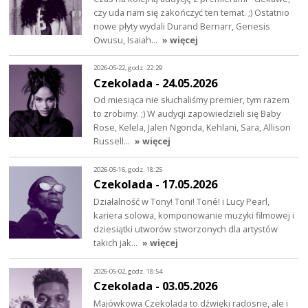
czy uda nam się zakończyć ten temat. ;) Ostatnio
nowe płyty wydali Durand Bernarr, Genesis
Owusu, Isaiah…
» więcej
2026-05-22, godz. 22:29
Czekolada - 24.05.2026
Od miesiąca nie słuchaliśmy premier, tym razem
to zrobimy. ;) W audycji zapowiedzieli się Baby
Rose, Kelela, Jalen Ngonda, Kehlani, Sara, Allison
Russell…
» więcej
2026-05-16, godz. 18:25
Czekolada - 17.05.2026
Działalność w Tony! Toni! Toné! i Lucy Pearl,
kariera solowa, komponowanie muzyki filmowej i
dziesiątki utworów stworzonych dla artystów
takich jak…
» więcej
2026-05-02, godz. 18:54
Czekolada - 03.05.2026
Majówkowa Czekolada to dźwięki radosne, ale i