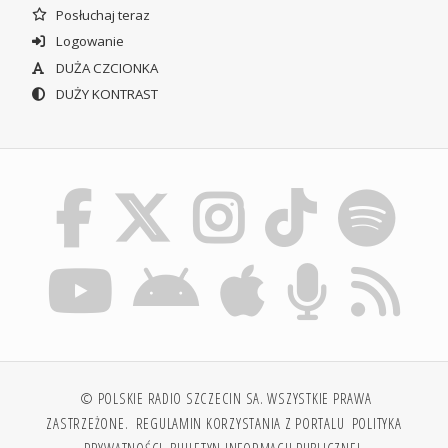
Posłuchaj teraz
Logowanie
DUŻA CZCIONKA
DUŻY KONTRAST
© POLSKIE RADIO SZCZECIN SA. WSZYSTKIE PRAWA
ZASTRZEŻONE.
REGULAMIN KORZYSTANIA Z PORTALU
POLITYKA
PRYWATNOŚCI
BIULETYN INFORMACJI PUBLICZNEJ