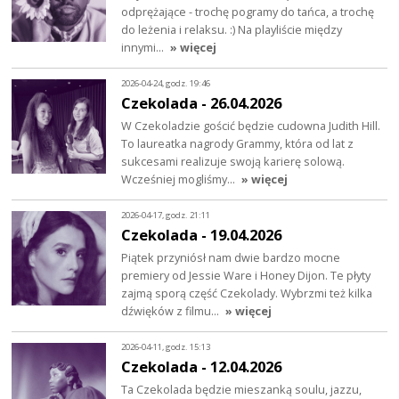
odprężające - trochę pogramy do tańca, a trochę
do leżenia i relaksu. :) Na playliście między
innymi…
» więcej
2026-04-24, godz. 19:46
Czekolada - 26.04.2026
W Czekoladzie gościć będzie cudowna Judith Hill.
To laureatka nagrody Grammy, która od lat z
sukcesami realizuje swoją karierę solową.
Wcześniej mogliśmy…
» więcej
2026-04-17, godz. 21:11
Czekolada - 19.04.2026
Piątek przyniósł nam dwie bardzo mocne
premiery od Jessie Ware i Honey Dijon. Te płyty
zajmą sporą część Czekolady. Wybrzmi też kilka
dźwięków z filmu…
» więcej
2026-04-11, godz. 15:13
Czekolada - 12.04.2026
Ta Czekolada będzie mieszanką soulu, jazzu,