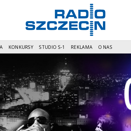
A
KONKURSY
STUDIO S-1
REKLAMA
O NAS