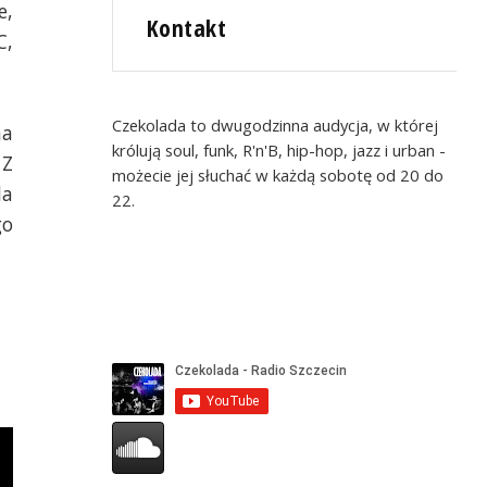
e,
Kontakt
C,
Czekolada to dwugodzinna audycja, w której
na
królują soul, funk, R'n'B, hip-hop, jazz i urban -
 Z
możecie jej słuchać w każdą sobotę od 20 do
la
22.
go