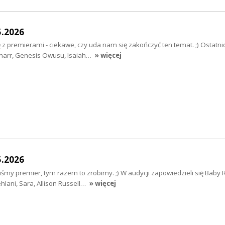
5.2026
 z premierami - ciekawe, czy uda nam się zakończyć ten temat. ;) Ostatn
rnarr, Genesis Owusu, Isaiah…
» więcej
5.2026
iśmy premier, tym razem to zrobimy. ;) W audycji zapowiedzieli się Baby 
hlani, Sara, Allison Russell…
» więcej