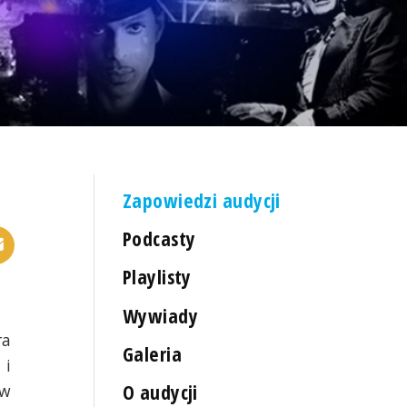
Zapowiedzi audycji
Podcasty
Playlisty
Wywiady
ra
Galeria
 i
O audycji
ów