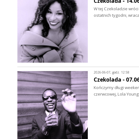
Czekolada - 14.0
W tej Czekoladzie wróci 
ostatnich tygodni, wrac
2026-06-07, godz. 12:58
Czekolada - 07.0
Kończymy długi weekend,
czerwcowej, Lola Young