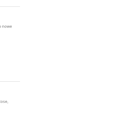
io nowe
Rose,