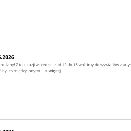
6.2026
rodziny! Z tej okazji w niedzielę od 13 do 15 wrócimy do wywiadów z arty
. A byli to między innymi…
» więcej