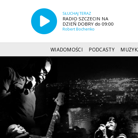
SŁUCHAJ TERAZ
RADIO SZCZECIN NA
DZIEŃ DOBRY do 09:00
Robert Bochenko
WIADOMOŚCI
PODCASTY
MUZYK