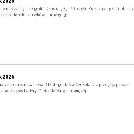
6.2026
do nas cykl "Już to grali" - czas na jego 13. część! Posłuchamy sampli i co
ając też do kilku klasyków…
» więcej
6.2026
 ale relaks nadal trwa. ;) Dlatego dziś w Czekoladzie przegląd piosenki
 z początków kariery, Curtis Harding…
» więcej