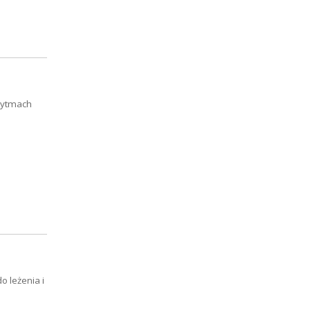
 rytmach
o leżenia i