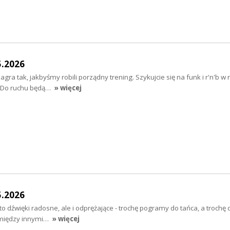
5.2026
ra tak, jakbyśmy robili porządny trening. Szykujcie się na funk i r'n'b w
;) Do ruchu będą…
» więcej
5.2026
dźwięki radosne, ale i odprężające - trochę pogramy do tańca, a trochę d
ie między innymi…
» więcej