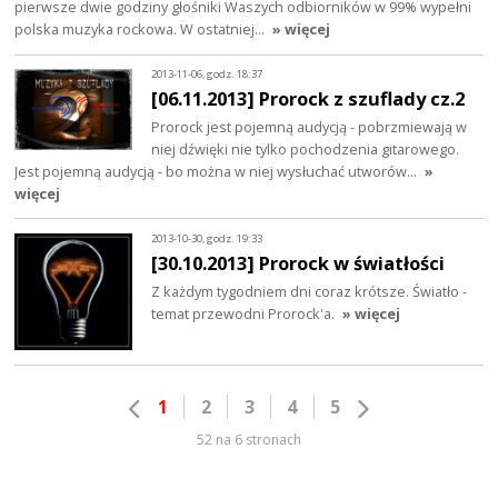
pierwsze dwie godziny głośniki Waszych odbiorników w 99% wypełni
polska muzyka rockowa. W ostatniej…
» więcej
2013-11-06, godz. 18:37
[06.11.2013] Prorock z szuflady cz.2
Prorock jest pojemną audycją - pobrzmiewają w
niej dźwięki nie tylko pochodzenia gitarowego.
Jest pojemną audycją - bo można w niej wysłuchać utworów…
»
więcej
2013-10-30, godz. 19:33
[30.10.2013] Prorock w światłości
Z każdym tygodniem dni coraz krótsze. Światło -
temat przewodni Prorock'a.
» więcej
1
2
3
4
5
52 na 6 stronach