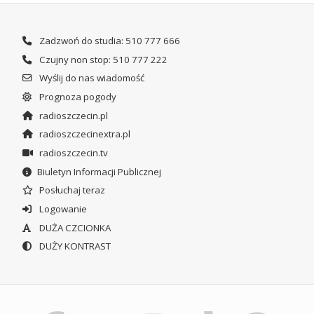
Zadzwoń do studia: 510 777 666
Czujny non stop: 510 777 222
Wyślij do nas wiadomość
Prognoza pogody
radioszczecin.pl
radioszczecinextra.pl
radioszczecin.tv
Biuletyn Informacji Publicznej
Posłuchaj teraz
Logowanie
DUŻA CZCIONKA
DUŻY KONTRAST