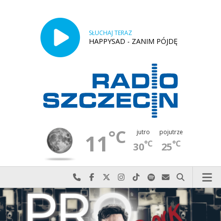
SŁUCHAJ TERAZ
HAPPYSAD - ZANIM PÓJDĘ
°C
jutro
pojutrze
11
°C
°C
30
25
Najlepiej po prostu do nas zadzwoń
Odwiedź nas na Facebook-u
Odwiedź nas na X
Odwiedź nas na Instagram-ie
Odwiedź nas na TikTok-u
Szukaj nas na Spotify
Wyślij do nas w
Szukaj