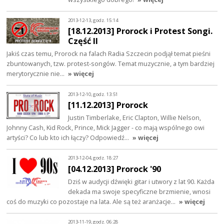
2013-12-13, godz. 15:14
[18.12.2013] Prorock i Protest Songi.
Część II
Jakiś czas temu, Prorock na falach Radia Szczecin podjął temat pieśni
zbuntowanych, tzw. protest-songów. Temat muzycznie, a tym bardziej
merytorycznie nie…
» więcej
2013-12-10, godz. 13:51
[11.12.2013] Prorock
Justin Timberlake, Eric Clapton, Willie Nelson,
Johnny Cash, Kid Rock, Prince, Mick Jagger - co mają wspólnego owi
artyści? Co lub kto ich łączy? Odpowiedź…
» więcej
2013-12-04, godz. 18:27
[04.12.2013] Prorock '90
Dziś w audycji dźwięki gitar i utwory z lat 90. Każda
dekada ma swoje specyficzne brzmienie, wnosi
coś do muzyki co pozostaje na lata. Ale są też aranżacje…
» więcej
2013-11-19, godz. 06:28