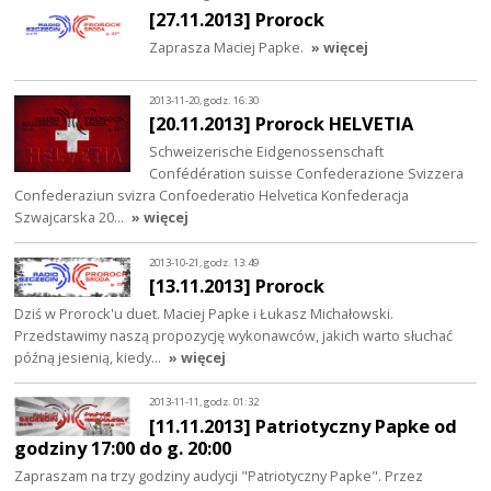
[27.11.2013] Prorock
Zaprasza Maciej Papke.
» więcej
2013-11-20, godz. 16:30
[20.11.2013] Prorock HELVETIA
Schweizerische Eidgenossenschaft
Confédération suisse Confederazione Svizzera
Confederaziun svizra Confoederatio Helvetica Konfederacja
Szwajcarska 20…
» więcej
2013-10-21, godz. 13:49
[13.11.2013] Prorock
Dziś w Prorock'u duet. Maciej Papke i Łukasz Michałowski.
Przedstawimy naszą propozycję wykonawców, jakich warto słuchać
późną jesienią, kiedy…
» więcej
2013-11-11, godz. 01:32
[11.11.2013] Patriotyczny Papke od
godziny 17:00 do g. 20:00
Zapraszam na trzy godziny audycji "Patriotyczny Papke". Przez