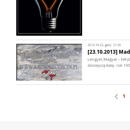
2013-10-23, godz. 21:30
[23.10.2013] Mad
Lengyel, Magyar – két jó
dzisiejszą datą - rok 1
1