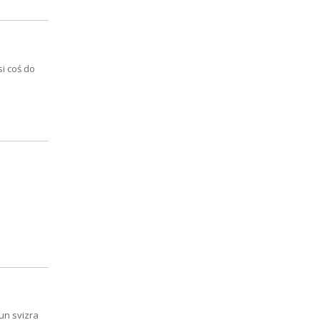
i coś do
un svizra