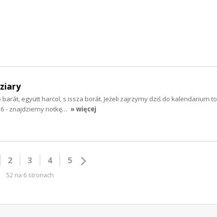
ziary
 barát, együtt harcol, s issza borát. Jeżeli zajrzymy dziś do kalendarium t
956 - znajdziemy notkę…
» więcej
2
3
4
5
52 na 6 stronach