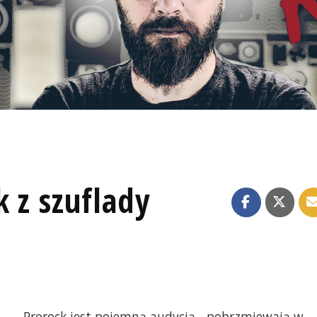
k z szuflady
Prorock jest pojemną audycją - pobrzmiewają w