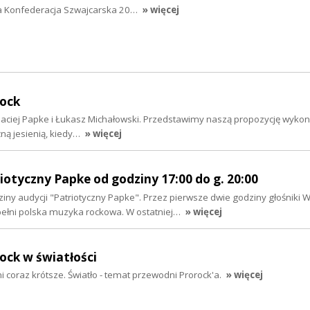
ca Konfederacja Szwajcarska 20…
» więcej
rock
 Maciej Papke i Łukasz Michałowski. Przedstawimy naszą propozycję wyko
źną jesienią, kiedy…
» więcej
riotyczny Papke od godziny 17:00 do g. 20:00
iny audycji "Patriotyczny Papke". Przez pierwsze dwie godziny głośniki 
ełni polska muzyka rockowa. W ostatniej…
» więcej
rock w światłości
coraz krótsze. Światło - temat przewodni Prorock'a.
» więcej