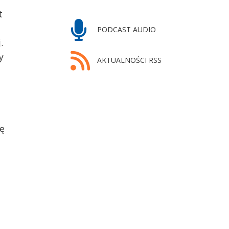
t
PODCAST AUDIO
.
y
AKTUALNOŚCI RSS
ię