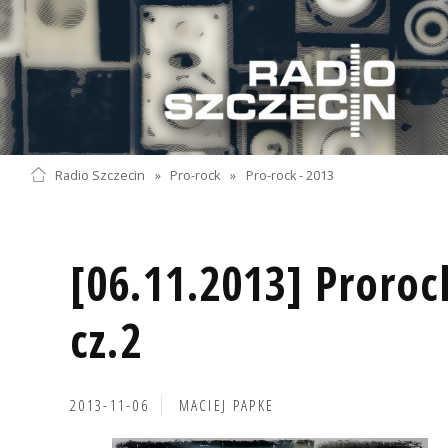
Radio Szczecin
»
Pro-rock
»
Pro-rock - 2013
[06.11.2013] Proroc
cz.2
2013-11-06
MACIEJ PAPKE