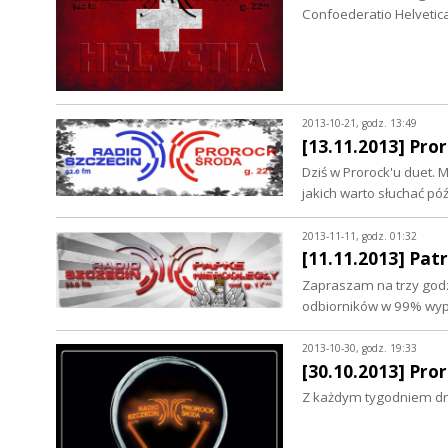
Confoederatio Helveti
2013-10-21, godz. 13:49
[13.11.2013] Pro
Dziś w Prorock'u duet.
jakich warto słuchać pó
2013-11-11, godz. 01:32
[11.11.2013] Pat
Zapraszam na trzy godz
odbiorników w 99% wyp
2013-10-30, godz. 19:33
[30.10.2013] Pro
Z każdym tygodniem dni 