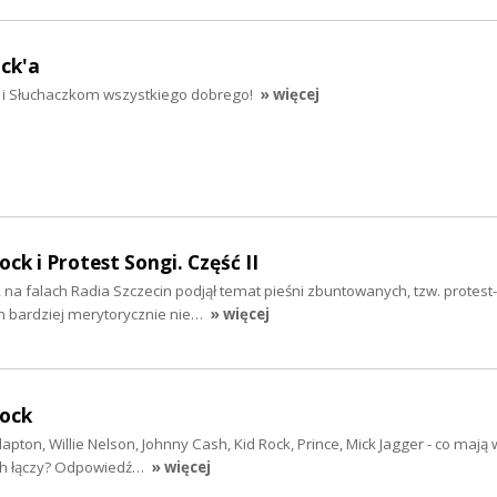
ck'a
i Słuchaczkom wszystkiego dobrego!
» więcej
ock i Protest Songi. Część II
k na falach Radia Szczecin podjął temat pieśni zbuntowanych, tzw. protes
 bardziej merytorycznie nie…
» więcej
rock
Clapton, Willie Nelson, Johnny Cash, Kid Rock, Prince, Mick Jagger - co maj
 ich łączy? Odpowiedź…
» więcej