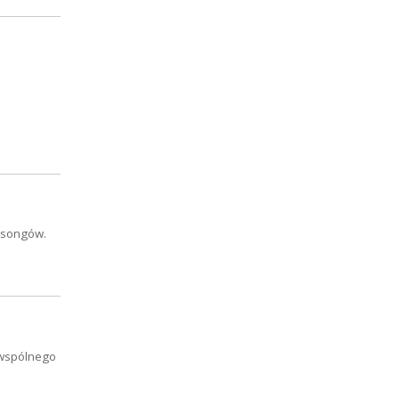
t-songów.
ą wspólnego