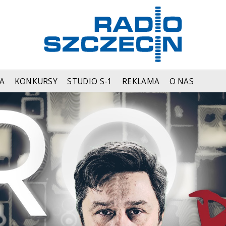
A
KONKURSY
STUDIO S-1
REKLAMA
O NAS