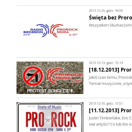
2013-12-25, godz. 18:09
Święta bez Proro
Wszystkim Słuchaczom 
2013-12-13, godz. 15:14
[18.12.2013] Pror
Jakiś czas temu, Proroc
Temat muzycznie, a tym
2013-12-10, godz. 13:51
[11.12.2013] Pro
Justin Timberlake, Eric 
owi artyści? Co lub kto