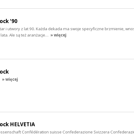
ock '90
gitar i utwory z lat 90. Każda dekada ma swoje specyficzne brzmienie, wnos
lata. Ale są też aranżacje…
» więcej
rock
» więcej
rock HELVETIA
ssenschaft Confédération suisse Confederazione Svizzera Confederazi