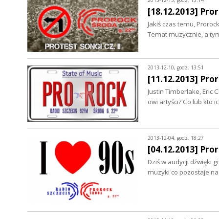
[18.12.2013] Pror
Jakiś czas temu, Proroc
Temat muzycznie, a tym
2013-12-10, godz. 13:51
[11.12.2013] Pro
Justin Timberlake, Eric 
owi artyści? Co lub kto
2013-12-04, godz. 18:27
[04.12.2013] Pror
Dziś w audycji dźwięki 
muzyki co pozostaje na 