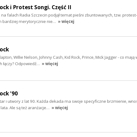
ock i Protest Songi. Część II
k na falach Radia Szczecin podjął temat pieśni zbuntowanych, tzw. protes
 bardziej merytorycznie nie…
» więcej
rock
Clapton, Willie Nelson, Johnny Cash, Kid Rock, Prince, Mick Jagger - co maj
 ich łączy? Odpowiedź…
» więcej
ock '90
gitar i utwory z lat 90. Każda dekada ma swoje specyficzne brzmienie, wnos
lata. Ale są też aranżacje…
» więcej