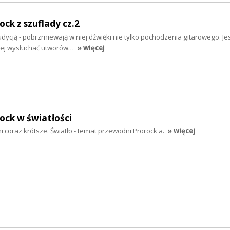
ock z szuflady cz.2
dycją - pobrzmiewają w niej dźwięki nie tylko pochodzenia gitarowego. J
niej wysłuchać utworów…
» więcej
rock w światłości
coraz krótsze. Światło - temat przewodni Prorock'a.
» więcej