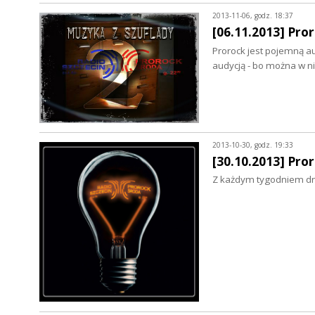
2013-11-06, godz. 18:37
[06.11.2013] Pror
Prorock jest pojemną au
audycją - bo można w 
2013-10-30, godz. 19:33
[30.10.2013] Pro
Z każdym tygodniem dni 