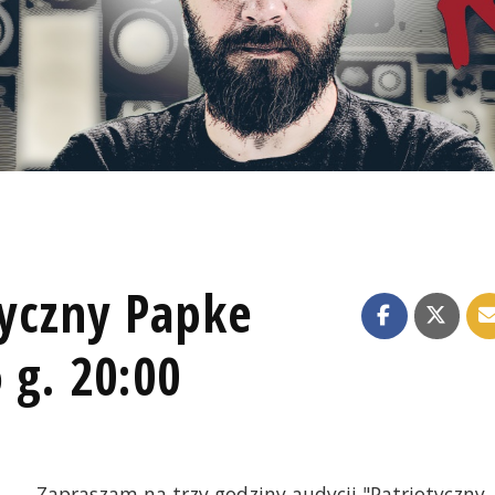
tyczny Papke
 g. 20:00
Zapraszam na trzy godziny audycji "Patriotyczny