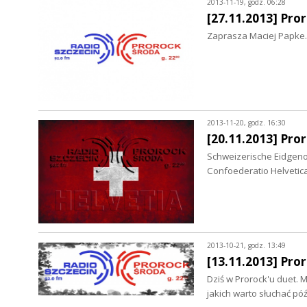
2013-11-19, godz. 06:28
[27.11.2013] Pro
Zaprasza Maciej Papke.
2013-11-20, godz. 16:30
[20.11.2013] Pro
Schweizerische Eidgeno
Confoederatio Helveti
2013-10-21, godz. 13:49
[13.11.2013] Pro
Dziś w Prorock'u duet.
jakich warto słuchać pó