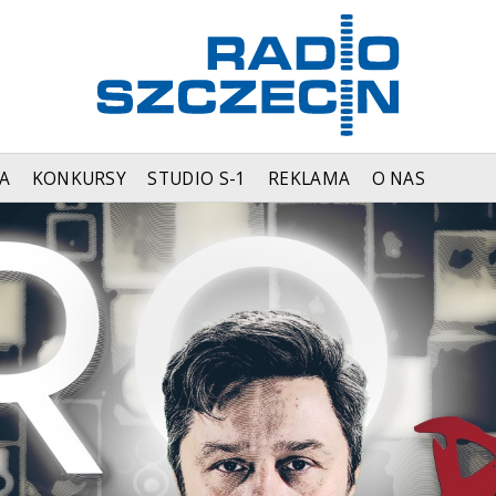
A
KONKURSY
STUDIO S-1
REKLAMA
O NAS