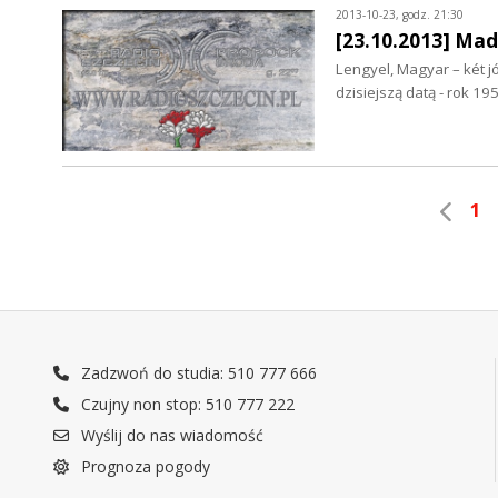
2013-10-23, godz. 21:30
[23.10.2013] Mad
Lengyel, Magyar – két jó
dzisiejszą datą - rok 1
1
Zadzwoń do studia: 510 777 666
Czujny non stop: 510 777 222
Wyślij do nas wiadomość
Prognoza pogody