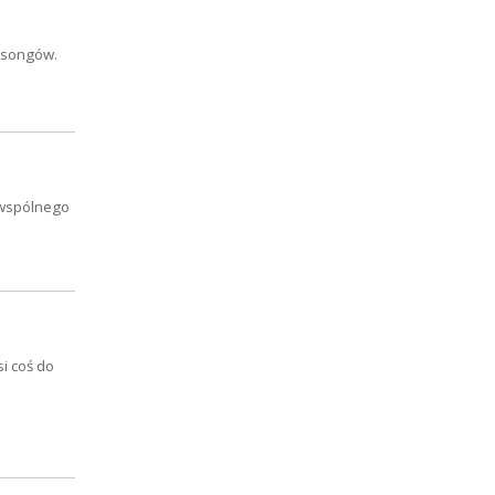
t-songów.
ą wspólnego
i coś do