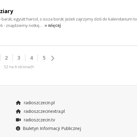
ziary
 barát, együtt harcol, s issza borát. Jeżeli zajrzymy dziś do kalendarium t
956 - znajdziemy notkę…
» więcej
2
3
4
5
52 na 6 stronach
radioszczecin.pl
radioszczecinextra.pl
radioszczecin.tv
Biuletyn Informacji Publicznej