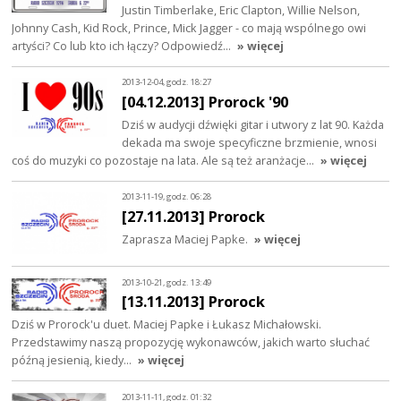
Justin Timberlake, Eric Clapton, Willie Nelson,
Johnny Cash, Kid Rock, Prince, Mick Jagger - co mają wspólnego owi
artyści? Co lub kto ich łączy? Odpowiedź…
» więcej
2013-12-04, godz. 18:27
[04.12.2013] Prorock '90
Dziś w audycji dźwięki gitar i utwory z lat 90. Każda
dekada ma swoje specyficzne brzmienie, wnosi
coś do muzyki co pozostaje na lata. Ale są też aranżacje…
» więcej
2013-11-19, godz. 06:28
[27.11.2013] Prorock
Zaprasza Maciej Papke.
» więcej
2013-10-21, godz. 13:49
[13.11.2013] Prorock
Dziś w Prorock'u duet. Maciej Papke i Łukasz Michałowski.
Przedstawimy naszą propozycję wykonawców, jakich warto słuchać
późną jesienią, kiedy…
» więcej
2013-11-11, godz. 01:32