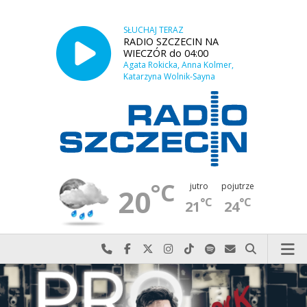
SŁUCHAJ TERAZ
RADIO SZCZECIN NA
WIECZÓR do 04:00
Agata Rokicka, Anna Kolmer,
Katarzyna Wolnik-Sayna
°C
jutro
pojutrze
20
°C
°C
21
24
Najlepiej po prostu do nas zadzwoń
Odwiedź nas na Facebook-u
Odwiedź nas na X
Odwiedź nas na Instagram-ie
Odwiedź nas na TikTok-u
Szukaj nas na Spotify
Wyślij do nas w
Szukaj