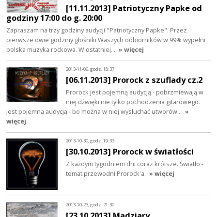
[11.11.2013] Patriotyczny Papke od
godziny 17:00 do g. 20:00
Zapraszam na trzy godziny audycji "Patriotyczny Papke". Przez
pierwsze dwie godziny głośniki Waszych odbiorników w 99% wypełni
polska muzyka rockowa. W ostatniej…
» więcej
2013-11-06, godz. 18:37
[06.11.2013] Prorock z szuflady cz.2
Prorock jest pojemną audycją - pobrzmiewają w
niej dźwięki nie tylko pochodzenia gitarowego.
Jest pojemną audycją - bo można w niej wysłuchać utworów…
»
więcej
2013-10-30, godz. 19:33
[30.10.2013] Prorock w światłości
Z każdym tygodniem dni coraz krótsze. Światło -
temat przewodni Prorock'a.
» więcej
2013-10-23, godz. 21:30
[23.10.2013] Madziary