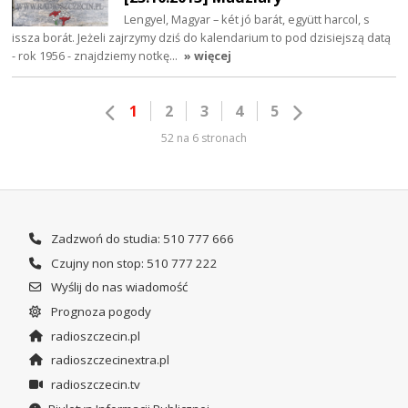
Lengyel, Magyar – két jó barát, együtt harcol, s
issza borát. Jeżeli zajrzymy dziś do kalendarium to pod dzisiejszą datą
- rok 1956 - znajdziemy notkę…
» więcej
1
2
3
4
5
52 na 6 stronach
Zadzwoń do studia: 510 777 666
Czujny non stop: 510 777 222
Wyślij do nas wiadomość
Prognoza pogody
radioszczecin.pl
radioszczecinextra.pl
radioszczecin.tv