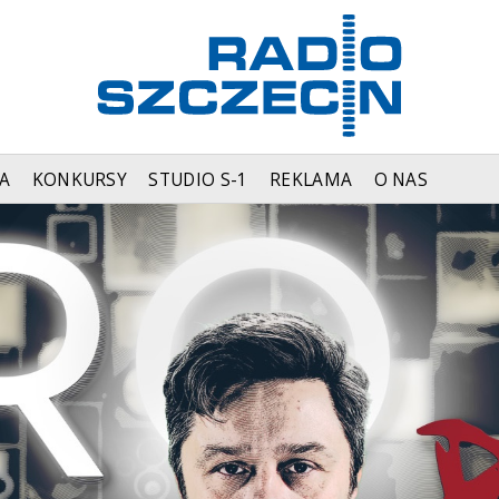
A
KONKURSY
STUDIO S-1
REKLAMA
O NAS