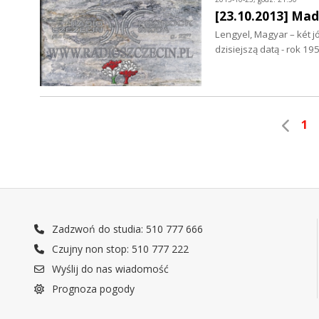
[23.10.2013] Mad
Lengyel, Magyar – két jó
dzisiejszą datą - rok 1
1
Zadzwoń do studia: 510 777 666
Czujny non stop: 510 777 222
Wyślij do nas wiadomość
Prognoza pogody