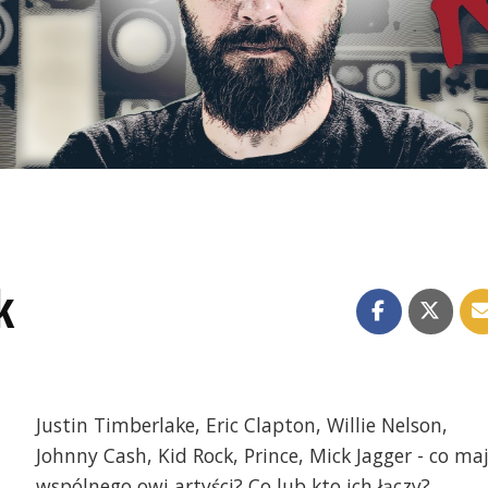
k
Justin Timberlake, Eric Clapton, Willie Nelson,
Johnny Cash, Kid Rock, Prince, Mick Jagger - co ma
wspólnego owi artyści? Co lub kto ich łączy?