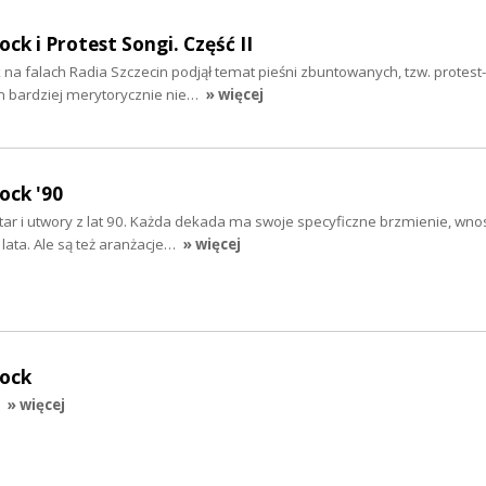
ock i Protest Songi. Część II
k na falach Radia Szczecin podjął temat pieśni zbuntowanych, tzw. protes
 bardziej merytorycznie nie…
» więcej
ock '90
gitar i utwory z lat 90. Każda dekada ma swoje specyficzne brzmienie, wnos
lata. Ale są też aranżacje…
» więcej
rock
» więcej