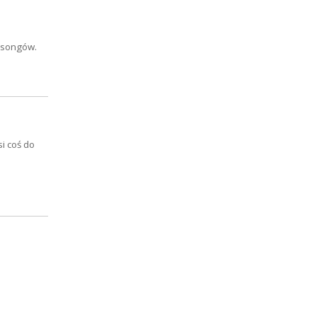
t-songów.
i coś do