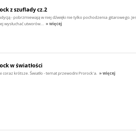
ock z szuflady cz.2
dycją - pobrzmiewają w niej dźwięki nie tylko pochodzenia gitarowego. J
niej wysłuchać utworów…
» więcej
rock w światłości
coraz krótsze. Światło - temat przewodni Prorock'a.
» więcej