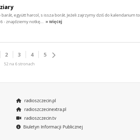
ziary
 barát, együtt harcol, s issza borát. Jeżeli zajrzymy dziś do kalendarium t
956 - znajdziemy notkę…
» więcej
2
3
4
5
52 na 6 stronach
radioszczecin.pl
radioszczecinextra.pl
radioszczecin.tv
Biuletyn Informacji Publicznej