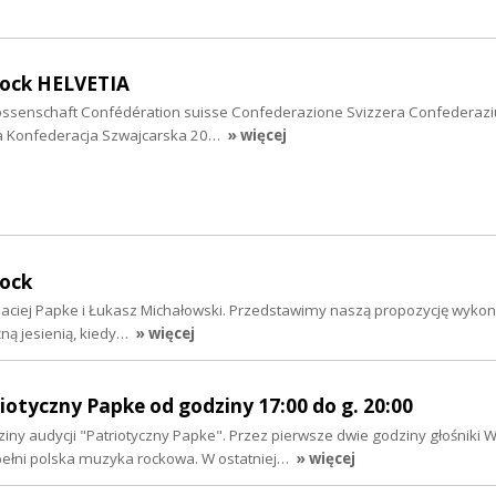
rock HELVETIA
ssenschaft Confédération suisse Confederazione Svizzera Confederazi
ca Konfederacja Szwajcarska 20…
» więcej
rock
 Maciej Papke i Łukasz Michałowski. Przedstawimy naszą propozycję wyko
źną jesienią, kiedy…
» więcej
riotyczny Papke od godziny 17:00 do g. 20:00
iny audycji "Patriotyczny Papke". Przez pierwsze dwie godziny głośniki 
ełni polska muzyka rockowa. W ostatniej…
» więcej