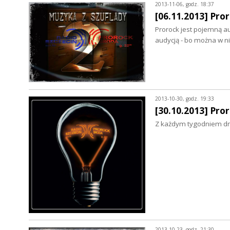
2013-11-06, godz. 18:37
[06.11.2013] Pror
Prorock jest pojemną au
audycją - bo można w 
2013-10-30, godz. 19:33
[30.10.2013] Pro
Z każdym tygodniem dni 
2013-10-23, godz. 21:30