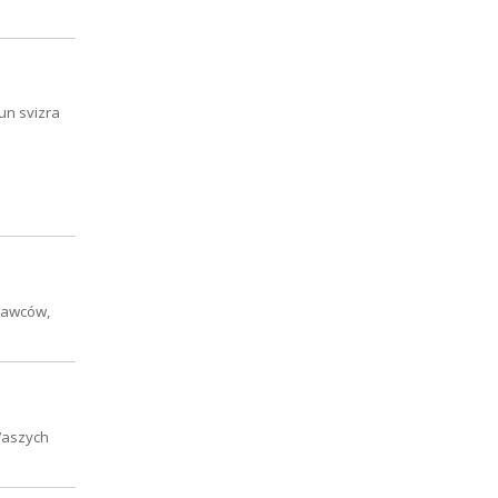
un svizra
nawców,
Waszych