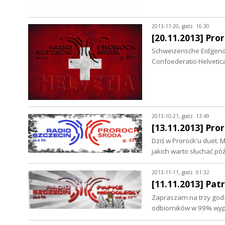
2013-11-20, godz. 16:30
[20.11.2013] Pro
Schweizerische Eidgeno
Confoederatio Helveti
2013-10-21, godz. 13:49
[13.11.2013] Pro
Dziś w Prorock'u duet.
jakich warto słuchać pó
2013-11-11, godz. 01:32
[11.11.2013] Pat
Zapraszam na trzy godz
odbiorników w 99% wyp