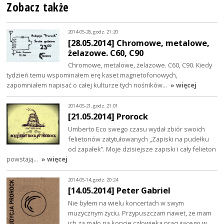
Zobacz także
2014-05-28, godz. 21:20
[28.05.2014] Chromowe, metalowe,
żelazowe. C60, C90
Chromowe, metalowe, żelazowe. C60, C90. Kiedy
tydzień temu wspominałem erę kaset magnetofonowych,
zapomniałem napisać o całej kulturze tych nośników…
» więcej
2014-05-21, godz. 21:01
[21.05.2014] Prorock
Umberto Eco swego czasu wydał zbiór swoich
felietonów zatytułowanych „Zapiski na pudełku
od zapałek”. Moje dzisiejsze zapiski i cały felieton
powstają…
» więcej
2014-05-14, godz. 20:24
[14.05.2014] Peter Gabriel
Nie byłem na wielu koncertach w swym
muzycznym życiu. Przypuszczam nawet, że mam
ich za mało na koncie człowieka pracującego w