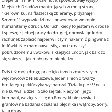
Ciepłe dni i nie-mroźne noce, spowodowały wysyp
Miejskich Dziadów mantrujących w moją stronę:
"Kierowniku, na flaszeczkę zbieramy, przyznaję".
Szczerość wypowiedzi ma spowodować we mnie
humanitarny odruch. Odruch, kiedy to jestem w drodze
i spieszę z jednej pracy do drugiej, obmyślając który
rachunek zapłacić najpierw i czym nakarmić pingwina z
lodówki. Nie mam nawet siły, aby tłumaczyć
pobrudzonemu Ewokowi z księżyca Endor, jak bardzo
się spieszę i jak mało mam pieniędzy.
Dziś też moją drogę przecięło trzech zmurszałych
wędrowców z Niebuszewa. Jeden z nich o twarzy
brodatego pekińczyka wycharczał "Dziady pie***ne, a
nie ku*wa ludzie!" Stało się tak, kiedy on i jego
kompani, wdzięcząc się do Emerytki nie uzyskali
grantów na badania działania błędnika i wątroby. Sorry,
taka droga.