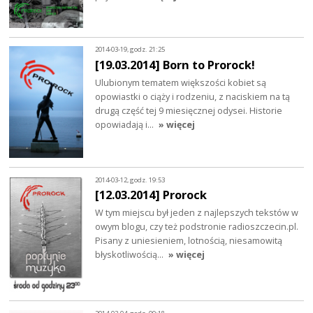
2014-03-19, godz. 21:25
[19.03.2014] Born to Prorock!
Ulubionym tematem większości kobiet są
opowiastki o ciąży i rodzeniu, z naciskiem na tą
drugą część tej 9 miesięcznej odysei. Historie
opowiadają i…
» więcej
2014-03-12, godz. 19:53
[12.03.2014] Prorock
W tym miejscu był jeden z najlepszych tekstów w
owym blogu, czy też podstronie radioszczecin.pl.
Pisany z uniesieniem, lotnością, niesamowitą
błyskotliwością…
» więcej