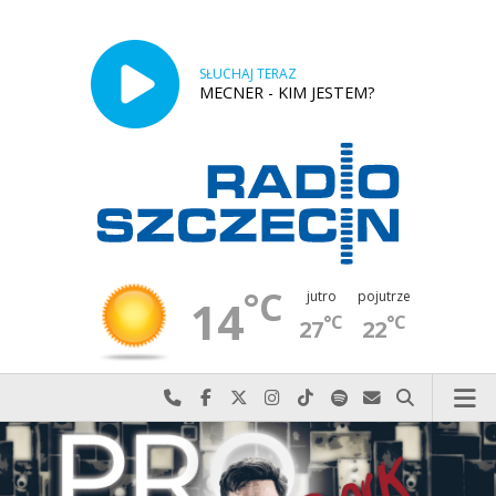
SŁUCHAJ TERAZ
MECNER - KIM JESTEM?
°C
jutro
pojutrze
14
°C
°C
27
22
Najlepiej po prostu do nas zadzwoń
Odwiedź nas na Facebook-u
Odwiedź nas na X
Odwiedź nas na Instagram-ie
Odwiedź nas na TikTok-u
Szukaj nas na Spotify
Wyślij do nas w
Szukaj