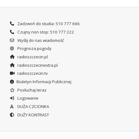
Zadzwoń do studia: 510 777 666
Czujny non stop: 510 777 222
Wyślij do nas wiadomość
Prognoza pogody
radioszczecin.pl
radioszczecinextra.pl
radioszczecin.tv
Biuletyn Informacji Publicznej
Posłuchaj teraz
Logowanie
DUŻA CZCIONKA
DUŻY KONTRAST