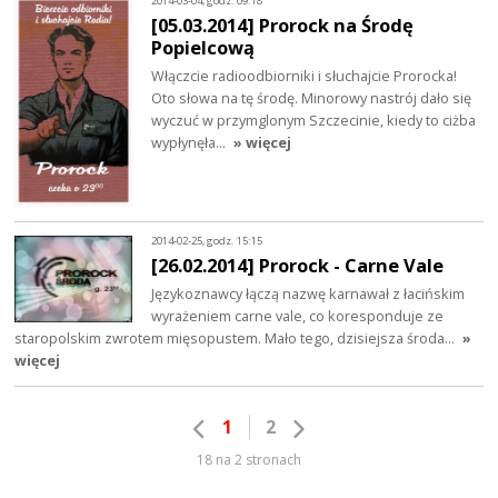
2014-03-04, godz. 09:18
[05.03.2014] Prorock na Środę
Popielcową
Włączcie radioodbiorniki i słuchajcie Prorocka!
Oto słowa na tę środę. Minorowy nastrój dało się
wyczuć w przymglonym Szczecinie, kiedy to ciżba
wypłynęła…
» więcej
2014-02-25, godz. 15:15
[26.02.2014] Prorock - Carne Vale
Językoznawcy łączą nazwę karnawał z łacińskim
wyrażeniem carne vale, co koresponduje ze
staropolskim zwrotem mięsopustem. Mało tego, dzisiejsza środa…
»
więcej
1
2
18 na 2 stronach