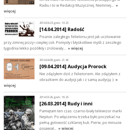
Radiu i to w Redakcji Muzycznej. Niemniej…
»
więcej
2014-04-23, godz. 10:25
[14.04.2014] Radość
Pisanie zaległego felietonu jest jak ucztowanie
przy zimnej pizzy i ciepłej coli. Pomysły i błyskotliwe myśli z zeszłego
tygodnia lekko pożółkły i zrolowały…
» więcej
2014-04-09, godz. 21:45
[09.04.2014] Audycja Prorock
Nie zdążyłem dziś z felietonem. Ale zdążyłem z
obrazkiem do audycji jak i z samą audycją :)
»
więcej
2014-03-26, godz. 18:25
[26.03.2014] Rudy i inni
Pamiętam ten czas: czarno-biały telewizor marki
Neptun. Po włączeniu trzeba było poczekać na
pełną gotowość szklanej kuli. Pierw, po minucie
pojawiał…
» więcej