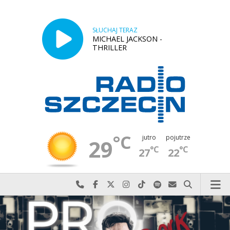
SŁUCHAJ TERAZ
MICHAEL JACKSON -
THRILLER
°C
jutro
pojutrze
29
°C
°C
27
22
Najlepiej po prostu do nas zadzwoń
Odwiedź nas na Facebook-u
Odwiedź nas na X
Odwiedź nas na Instagram-ie
Odwiedź nas na TikTok-u
Szukaj nas na Spotify
Wyślij do nas w
Szukaj