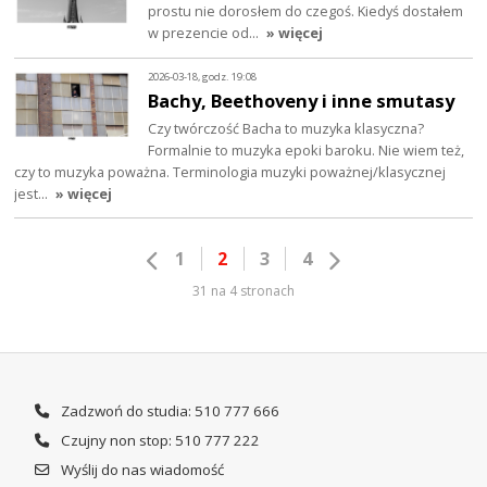
prostu nie dorosłem do czegoś. Kiedyś dostałem
w prezencie od…
» więcej
2026-03-18, godz. 19:08
Bachy, Beethoveny i inne smutasy
Czy twórczość Bacha to muzyka klasyczna?
Formalnie to muzyka epoki baroku. Nie wiem też,
czy to muzyka poważna. Terminologia muzyki poważnej/klasycznej
jest…
» więcej
1
2
3
4
31 na 4 stronach
Zadzwoń do studia: 510 777 666
Czujny non stop: 510 777 222
Wyślij do nas wiadomość