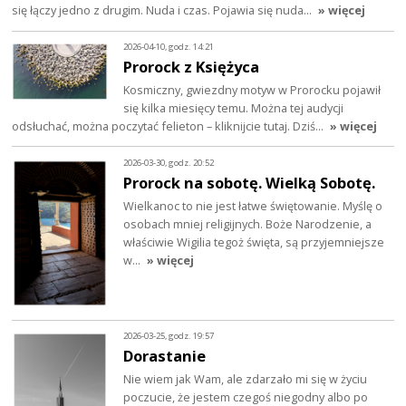
się łączy jedno z drugim. Nuda i czas. Pojawia się nuda…
» więcej
2026-04-10, godz. 14:21
Prorock z Księżyca
Kosmiczny, gwiezdny motyw w Prorocku pojawił
się kilka miesięcy temu. Można tej audycji
odsłuchać, można poczytać felieton – kliknijcie tutaj. Dziś…
» więcej
2026-03-30, godz. 20:52
Prorock na sobotę. Wielką Sobotę.
Wielkanoc to nie jest łatwe świętowanie. Myślę o
osobach mniej religijnych. Boże Narodzenie, a
właściwie Wigilia tegoż święta, są przyjemniejsze
w…
» więcej
2026-03-25, godz. 19:57
Dorastanie
Nie wiem jak Wam, ale zdarzało mi się w życiu
poczucie, że jestem czegoś niegodny albo po