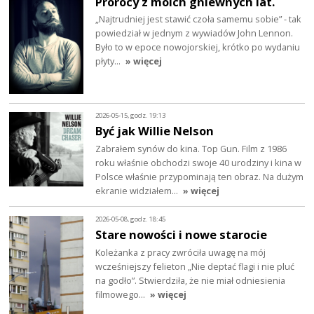
Prorocy z moich gniewnych lat.
„Najtrudniej jest stawić czoła samemu sobie” - tak
powiedział w jednym z wywiadów John Lennon.
Było to w epoce nowojorskiej, krótko po wydaniu
płyty…
» więcej
2026-05-15, godz. 19:13
Być jak Willie Nelson
Zabrałem synów do kina. Top Gun. Film z 1986
roku właśnie obchodzi swoje 40 urodziny i kina w
Polsce właśnie przypominają ten obraz. Na dużym
ekranie widziałem…
» więcej
2026-05-08, godz. 18:45
Stare nowości i nowe starocie
Koleżanka z pracy zwróciła uwagę na mój
wcześniejszy felieton „Nie deptać flagi i nie pluć
na godło”. Stwierdziła, że nie miał odniesienia
filmowego…
» więcej