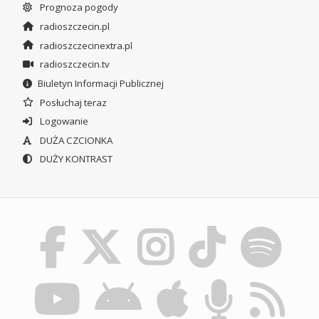
Prognoza pogody
radioszczecin.pl
radioszczecinextra.pl
radioszczecin.tv
Biuletyn Informacji Publicznej
Posłuchaj teraz
Logowanie
DUŻA CZCIONKA
DUŻY KONTRAST