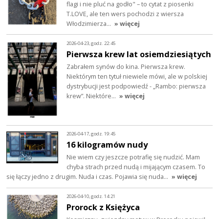
flagi i nie pluć na godło" – to cytat z piosenki
T.LOVE, ale ten wers pochodzi z wiersza
Włodzimierza…
» więcej
2026-04-23, godz. 22:45
Pierwsza krew lat osiemdziesiątych
Zabrałem synów do kina. Pierwsza krew.
Niektórym ten tytuł niewiele mówi, ale w polskiej
dystrybucji jest podpowiedź - „Rambo: pierwsza
krew”. Niektóre…
» więcej
2026-04-17, godz. 19:45
16 kilogramów nudy
Nie wiem czy jeszcze potrafię się nudzić. Mam
chyba strach przed nudą i mijającym czasem. To
się łączy jedno z drugim. Nuda i czas. Pojawia się nuda…
» więcej
2026-04-10, godz. 14:21
Prorock z Księżyca