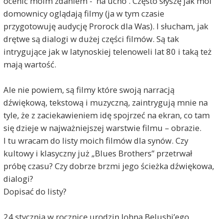
ocenić moim zdaniem - 'na ucho'. Często słyszę jak moi
domownicy oglądają filmy (ja w tym czasie
przygotowuję audycję Prorock dla Was). I słucham, jak
drętwe są dialogi w dużej części filmów. Są tak
intrygujące jak w latynoskiej telenoweli lat 80 i taką też
mają wartość.
Ale nie powiem, są filmy które swoją narracją
dźwiękową, tekstową i muzyczną, zaintrygują mnie na
tyle, że z zaciekawieniem idę spojrzeć na ekran, co tam
się dzieje w najważniejszej warstwie filmu – obrazie.
I tu wracam do listy moich filmów dla synów. Czy
kultowy i klasyczny już „Blues Brothers” przetrwał
próbę czasu? Czy dobrze brzmi jego ścieżka dźwiękowa,
dialogi?
Dopisać do listy?
24 stycznia w rocznicę urodzin Johna Belushi’ego