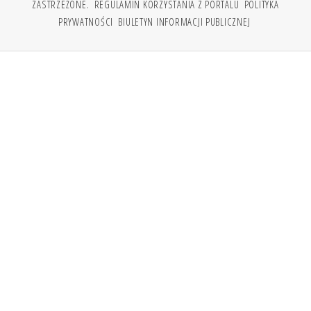
ZASTRZEŻONE.
REGULAMIN KORZYSTANIA Z PORTALU
POLITYKA
PRYWATNOŚCI
BIULETYN INFORMACJI PUBLICZNEJ