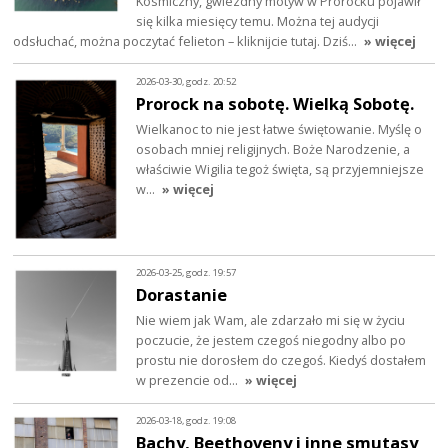
Kosmiczny, gwiezdny motyw w Prorocku pojawił
się kilka miesięcy temu. Można tej audycji
odsłuchać, można poczytać felieton – kliknijcie tutaj. Dziś…
» więcej
2026-03-30, godz. 20:52
Prorock na sobotę. Wielką Sobotę.
Wielkanoc to nie jest łatwe świętowanie. Myślę o
osobach mniej religijnych. Boże Narodzenie, a
właściwie Wigilia tegoż święta, są przyjemniejsze
w…
» więcej
2026-03-25, godz. 19:57
Dorastanie
Nie wiem jak Wam, ale zdarzało mi się w życiu
poczucie, że jestem czegoś niegodny albo po
prostu nie dorosłem do czegoś. Kiedyś dostałem
w prezencie od…
» więcej
2026-03-18, godz. 19:08
Bachy, Beethoveny i inne smutasy