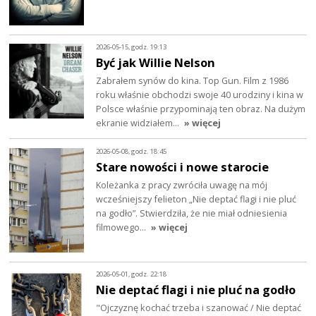
2026-05-15, godz. 19:13
Być jak Willie Nelson
Zabrałem synów do kina. Top Gun. Film z 1986
roku właśnie obchodzi swoje 40 urodziny i kina w
Polsce właśnie przypominają ten obraz. Na dużym
ekranie widziałem…
» więcej
2026-05-08, godz. 18:45
Stare nowości i nowe starocie
Koleżanka z pracy zwróciła uwagę na mój
wcześniejszy felieton „Nie deptać flagi i nie pluć
na godło”. Stwierdziła, że nie miał odniesienia
filmowego…
» więcej
2026-05-01, godz. 22:18
Nie deptać flagi i nie pluć na godło
"Ojczyznę kochać trzeba i szanować / Nie deptać