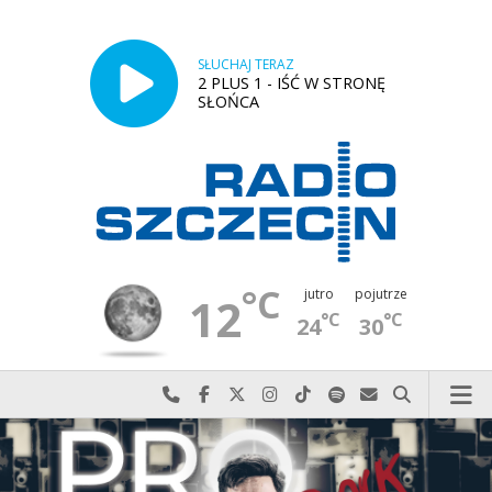
SŁUCHAJ TERAZ
2 PLUS 1 - IŚĆ W STRONĘ
SŁOŃCA
°C
jutro
pojutrze
12
°C
°C
24
30
Najlepiej po prostu do nas zadzwoń
Odwiedź nas na Facebook-u
Odwiedź nas na X
Odwiedź nas na Instagram-ie
Odwiedź nas na TikTok-u
Szukaj nas na Spotify
Wyślij do nas w
Szukaj