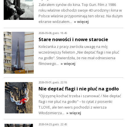
Zabrałem synów do kina. Top Gun. Film z 1986
roku właśnie obchodzi swoje 40 urodziny i kina w
Polsce właśnie przypominają ten obraz. Na dużym
ekranie widziałem…
» więcej
2026-05-08, godz. 18:45
Stare nowości i nowe starocie
Koleżanka z pracy zwróciła uwagę na mój
wcześniejszy felieton „Nie deptać flagi i nie pluć
na godło”. Stwierdziła, że nie miał odniesienia
filmowego…
» więcej
2026-05-01, godz. 22:18
Nie deptać flagi i nie pluć na godło
"Ojczyznę kochać trzeba i szanować / Nie deptać
flagi i nie pluć na godło" – to cytat z piosenki
T.LOVE, ale ten wers pochodzi z wiersza
Włodzimierza…
» więcej
2026-04-23, godz. 22:45