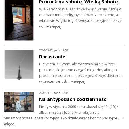
Prorock na sobotę. Wielką Sobotę.
Wielkanoc to nie jest łatwe świętowanie. Myślę o
osobach mniej religijnych. Boże Narodzenie, a
właściwie Wigilia tegoż święta, są przyjemniejsze
w…
» więcej
2026-03-25, godz. 19:57
Dorastanie
Nie wiem jak Wam, ale zdarzało mi się w życiu
poczucie, że jestem czegoś niegodny albo po
prostu nie dorosłem do czegoś. Kiedyś dostałem
w prezencie od…
» więcej
2026-03-11, godz. 10:37
Na antypodach codzienności
Kiedy w styczniu 2000 roku ukazał się 13. (10.)*
album mistrza Jeana Michela Jarre'a–
Metamorphoses, został przyjęty jako dzieło wręcz kontrowersyjne…
»
więcej