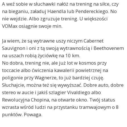
A weź sobie w słuchawki nałóż na trening na siłce, czy
na bieganiu, załaduj Haendla lub Pendereckiego. No
nie wejdzie. Albo zgruzuje trening. U większości
VOMax osiągnie swoje min.
Ja wiem, że są wytrawne uszy niczym Cabernet
Sauvignon i oni z tą swoją wytrawnością i Beethovenem
na uszach robią życiówkę na 10 km.
No dobra, trening nie, ale już lot w kosmos przy
toccacie albo ćwiczenia kawalerii powietrznej na
poligonie przy Wagnerze, to już bardziej czuję.
Słuchajcie, można też się wywyższać. Dobre auto, dobre
stereo w aucie i jakiś szlagier Vivaldiego albo
Rewolucyjna Chopina, na otwarte okno. Twój status
wzrasta wśród ludzi na przystanku tramwajowym o 8
punktów. Powaga.