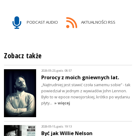
PODCAST AUDIO
AKTUALNOŚCI RSS
Zobacz także
2026-05-23, godz. 08:57
Prorocy z moich gniewnych lat.
„Najtrudniej jest stawić czoła samemu sobie” - tak
powiedział w jednym z wywiadów John Lennon.
Było to w epoce nowojorskiej, krótko po wydaniu
płyty…
» więcej
2026-05-15, godz. 19:13
Być jak Willie Nelson