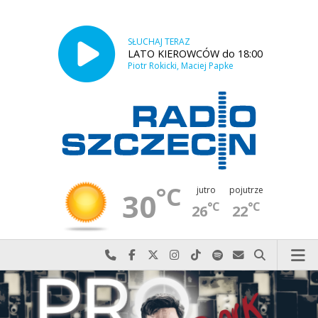
SŁUCHAJ TERAZ
LATO KIEROWCÓW do 18:00
Piotr Rokicki, Maciej Papke
°C
jutro
pojutrze
30
°C
°C
26
22
Najlepiej po prostu do nas zadzwoń
Odwiedź nas na Facebook-u
Odwiedź nas na X
Odwiedź nas na Instagram-ie
Odwiedź nas na TikTok-u
Szukaj nas na Spotify
Wyślij do nas w
Szukaj