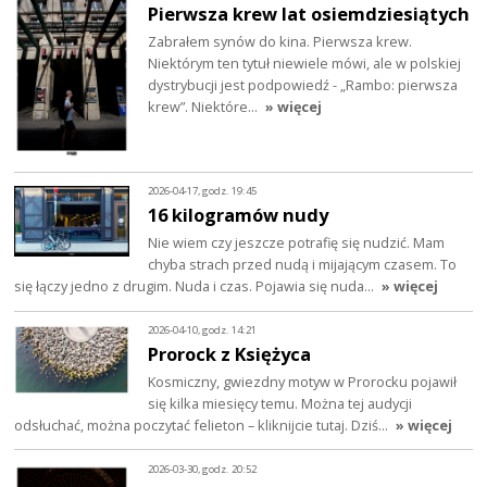
Pierwsza krew lat osiemdziesiątych
Zabrałem synów do kina. Pierwsza krew.
Niektórym ten tytuł niewiele mówi, ale w polskiej
dystrybucji jest podpowiedź - „Rambo: pierwsza
krew”. Niektóre…
» więcej
2026-04-17, godz. 19:45
16 kilogramów nudy
Nie wiem czy jeszcze potrafię się nudzić. Mam
chyba strach przed nudą i mijającym czasem. To
się łączy jedno z drugim. Nuda i czas. Pojawia się nuda…
» więcej
2026-04-10, godz. 14:21
Prorock z Księżyca
Kosmiczny, gwiezdny motyw w Prorocku pojawił
się kilka miesięcy temu. Można tej audycji
odsłuchać, można poczytać felieton – kliknijcie tutaj. Dziś…
» więcej
2026-03-30, godz. 20:52