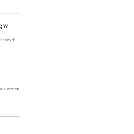
ę w
czesnych
del Carmen