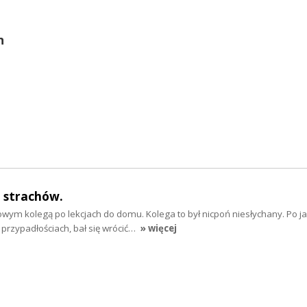
n
 strachów.
ym kolegą po lekcjach do domu. Kolega to był nicpoń niesłychany. Po ja
rzypadłościach, bał się wrócić…
» więcej