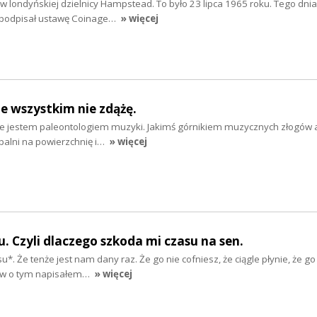
 w londyńskiej dzielnicy Hampstead. To było 23 lipca 1965 roku. Tego dni
 podpisał ustawę Coinage…
» więcej
ze wszystkim nie zdążę.
e jestem paleontologiem muzyki. Jakimś górnikiem muzycznych złogów ale
palni na powierzchnię i…
» więcej
. Czyli dlaczego szkoda mi czasu na sen.
u*. Że tenże jest nam dany raz. Że go nie cofniesz, że ciągle płynie, że go
łów o tym napisałem…
» więcej