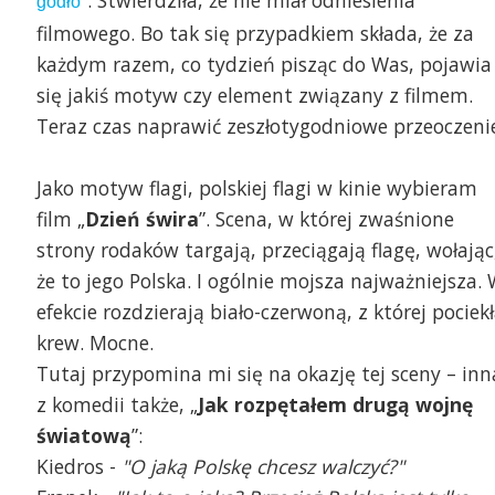
. Stwierdziła, że nie miał odniesienia
”
godło
filmowego. Bo tak się przypadkiem składa, że za
każdym razem, co tydzień pisząc do Was, pojawia
się jakiś motyw czy element związany z filmem.
Teraz czas naprawić zeszłotygodniowe przeoczenie
Jako motyw flagi, polskiej flagi w kinie wybieram
film „
Dzień świra
”. Scena, w której zwaśnione
strony rodaków targają, przeciągają flagę, wołając
że to jego Polska. I ogólnie mojsza najważniejsza.
efekcie rozdzierają biało-czerwoną, z której pociek
krew. Mocne.
Tutaj przypomina mi się na okazję tej sceny – inn
z komedii także, „
Jak rozpętałem drugą wojnę
światową
”:
Kiedros -
"O jaką Polskę chcesz walczyć?"