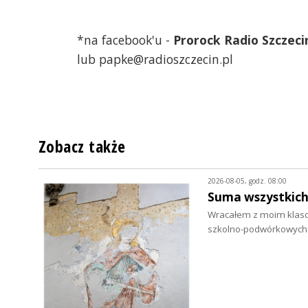
*na facebook'u -
Prorock Radio Szczeci
lub papke@radioszczecin.pl
Zobacz także
2026-08-05, godz. 08:00
Suma wszystkich
Wracałem z moim klasow
szkolno-podwórkowych p