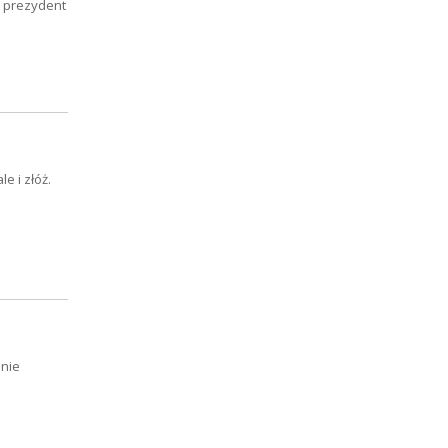
a prezydent
 i złóż.
 nie