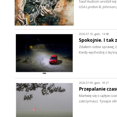
Saul Hudson urodził się
USA Lyndon B. Johnson
2026-07-16, godz. 14:48
Spokojnie. I tak 
Zdałem sobie sprawę, ż
Kiedy wychodzę z tej ko
2026-07-09, godz. 18:27
Przepalanie czasu
Martwię się o upływ czas
zatrzymasz. Tysiące s