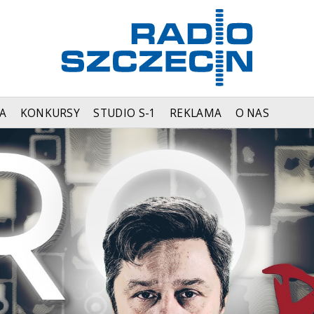
A
KONKURSY
STUDIO S-1
REKLAMA
O NAS