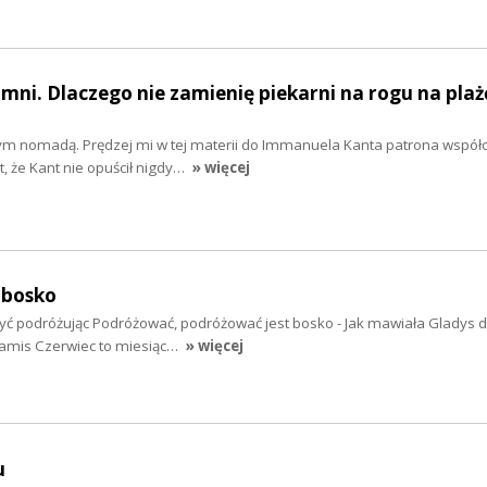
umni. Dlaczego nie zamienię piekarni na rogu na plaż
ym nomadą. Prędzej mi w tej materii do Immanuela Kanta patrona współ
t, że Kant nie opuścił nigdy…
» więcej
 bosko
yć podróżując Podróżować, podróżować jest bosko - Jak mawiała Gladys 
ramis Czerwiec to miesiąc…
» więcej
u