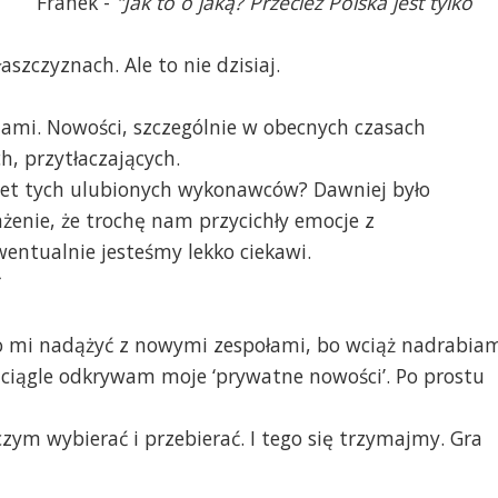
Franek -
"Jak to o jaką? Przecież Polska jest tylko
szczyznach. Ale to nie dzisiaj.
ami. Nowości, szczególnie w obecnych czasach
h, przytłaczających.
wet tych ulubionych wykonawców? Dawniej było
żenie, że trochę nam przycichły emocje z
ntualnie jesteśmy lekko ciekawi.
*
ko mi nadążyć z nowymi zespołami, bo wciąż nadrabia
 ciągle odkrywam moje ‘prywatne nowości’. Po prostu
zym wybierać i przebierać. I tego się trzymajmy. Gra