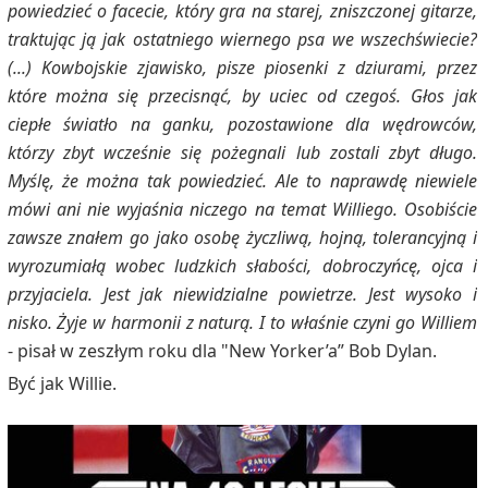
powiedzieć o facecie, który gra na starej, zniszczonej gitarze,
traktując ją jak ostatniego wiernego psa we wszechświecie?
(...) Kowbojskie zjawisko, pisze piosenki z dziurami, przez
które można się przecisnąć, by uciec od czegoś. Głos jak
ciepłe światło na ganku, pozostawione dla wędrowców,
którzy zbyt wcześnie się pożegnali lub zostali zbyt długo.
Myślę, że można tak powiedzieć. Ale to naprawdę niewiele
mówi ani nie wyjaśnia niczego na temat Williego. Osobiście
zawsze znałem go jako osobę życzliwą, hojną, tolerancyjną i
wyrozumiałą wobec ludzkich słabości, dobroczyńcę, ojca i
przyjaciela. Jest jak niewidzialne powietrze. Jest wysoko i
nisko. Żyje w harmonii z naturą. I to właśnie czyni go Williem
- pisał w zeszłym roku dla "New Yorker’a” Bob Dylan.
Być jak Willie.