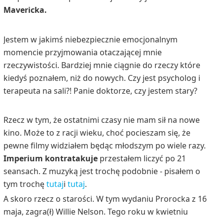
Mavericka.
Jestem w jakimś niebezpiecznie emocjonalnym
momencie przyjmowania otaczającej mnie
rzeczywistości. Bardziej mnie ciągnie do rzeczy które
kiedyś poznałem, niż do nowych. Czy jest psycholog i
terapeuta na sali?! Panie doktorze, czy jestem stary?
Rzecz w tym, że ostatnimi czasy nie mam sił na nowe
kino.
Może to z racji wieku, choć pocieszam się,
że
pewne filmy widziałem
będąc
młodszym
po wiele razy.
Imperium kontratakuje
przestałem liczyć po 21
seansach.
Z muzyką jest trochę podobnie - pisałem o
tym trochę
tutaj
i
tutaj
.
A skoro rzecz o starości. W tym wydaniu Prorocka z 16
maja, zagra(ł) Willie Nelson. Tego roku w kwietniu