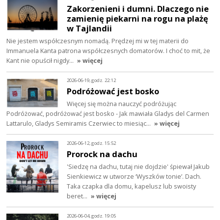
Zakorzenieni i dumni. Dlaczego nie
zamienię piekarni na rogu na plażę
w Tajlandii
Nie jestem współczesnym nomadą. Prędzej mi w tej materii do
Immanuela Kanta patrona współczesnych domatorów. I choć to mit, że
Kant nie opuścił nigdy…
» więcej
2026-06-19, godz. 22:12
Podróżować jest bosko
Więcej się można nauczyć podróżując
Podróżować, podróżować jest bosko - Jak mawiała Gladys del Carmen
Lattarulo, Gladys Semiramis Czerwiec to miesiąc…
» więcej
2026-06-12, godz. 15:52
Prorock na dachu
'Siedzę na dachu, tutaj nie dojdzie' śpiewał Jakub
Sienkiewicz w utworze ‘Wyszków tonie’. Dach.
Taka czapka dla domu, kapelusz lub swoisty
beret…
» więcej
2026-06-04, godz. 19:05