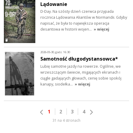
Lądowanie
D-Day. Na szósty dzień czerwca przypada
rocznica Lądowania Aliantów w Normandii. Gdyby
napisać, że była to największa operacja
desantowa w historii wojen…
» więcej
2026-05-30, godz. 16:30
Samotność długodystansowca*
Lubię samotne jazdy na rowerze. Ogólnie, we
wrzeszczącym świecie, migających ekranach i
ciągle gadających głowach, cenię sobie spokój
kanapy, siodełka…
» więcej
1
2
3
4
31 na 4 stronach