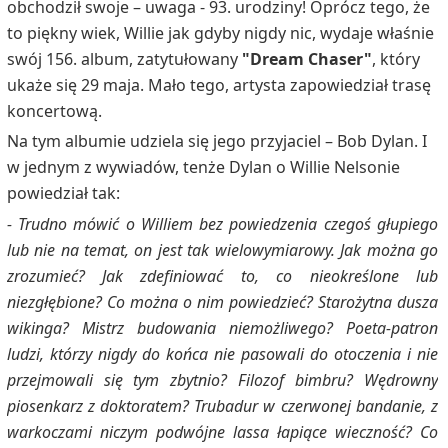
obchodził swoje – uwaga - 93. urodziny! Oprócz tego, że
to piękny wiek, Willie jak gdyby nigdy nic, wydaje właśnie
swój 156. album, zatytułowany
"Dream Chaser"
,
który
ukaże się 29 maja. Mało tego, artysta zapowiedział trasę
koncertową.
Na tym albumie udziela się jego przyjaciel – Bob Dylan. I
w jednym z wywiadów, tenże Dylan o Willie Nelsonie
powiedział tak:
- Trudno mówić o Williem bez powiedzenia czegoś głupiego
lub nie na temat, on jest tak wielowymiarowy. Jak można go
zrozumieć? Jak zdefiniować to, co nieokreślone lub
niezgłębione? Co można o nim powiedzieć? Starożytna dusza
wikinga? Mistrz budowania niemożliwego? Poeta-patron
ludzi, którzy nigdy do końca nie pasowali do otoczenia i nie
przejmowali się tym zbytnio? Filozof bimbru? Wędrowny
piosenkarz z doktoratem? Trubadur w czerwonej bandanie, z
warkoczami niczym podwójne lassa łapiące wieczność? Co