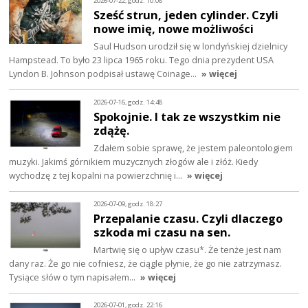
2026-07-22, godz. 10:08
Sześć strun, jeden cylinder. Czyli
nowe imię, nowe możliwości
Saul Hudson urodził się w londyńskiej dzielnicy
Hampstead. To było 23 lipca 1965 roku. Tego dnia prezydent USA
Lyndon B. Johnson podpisał ustawę Coinage…
» więcej
2026-07-16, godz. 14:48
Spokojnie. I tak ze wszystkim nie
zdążę.
Zdałem sobie sprawę, że jestem paleontologiem
muzyki. Jakimś górnikiem muzycznych złogów ale i złóż. Kiedy
wychodzę z tej kopalni na powierzchnię i…
» więcej
2026-07-09, godz. 18:27
Przepalanie czasu. Czyli dlaczego
szkoda mi czasu na sen.
Martwię się o upływ czasu*. Że tenże jest nam
dany raz. Że go nie cofniesz, że ciągle płynie, że go nie zatrzymasz.
Tysiące słów o tym napisałem…
» więcej
2026-07-01, godz. 22:16