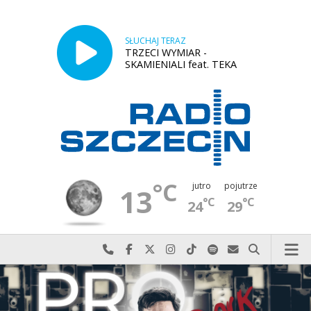
SŁUCHAJ TERAZ
TRZECI WYMIAR -
SKAMIENIALI feat. TEKA
°C
jutro
pojutrze
13
°C
°C
24
29
Najlepiej po prostu do nas zadzwoń
Odwiedź nas na Facebook-u
Odwiedź nas na X
Odwiedź nas na Instagram-ie
Odwiedź nas na TikTok-u
Szukaj nas na Spotify
Wyślij do nas w
Szukaj