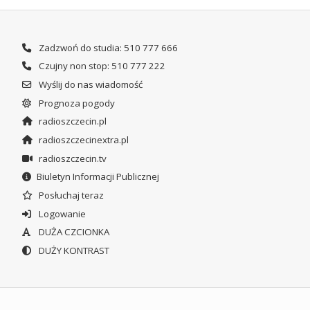
Zadzwoń do studia: 510 777 666
Czujny non stop: 510 777 222
Wyślij do nas wiadomość
Prognoza pogody
radioszczecin.pl
radioszczecinextra.pl
radioszczecin.tv
Biuletyn Informacji Publicznej
Posłuchaj teraz
Logowanie
DUŻA CZCIONKA
DUŻY KONTRAST