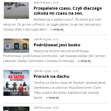
2026-07-09, godz. 18:27
Przepalanie czasu. Czyli dlaczego
szkoda mi czasu na sen.
Martwię się o upływ czasu*. Że tenże jest nam
dany raz. Że go nie cofniesz, że ciągle płynie, że go nie zatrzymasz.
Tysiące słów o tym napisałem…
» więcej
2026-06-19, godz. 22:12
Podróżować jest bosko
Więcej się można nauczyć podróżując
Podróżować, podróżować jest bosko - Jak mawiała Gladys del Carmen
Lattarulo, Gladys Semiramis Czerwiec to miesiąc…
» więcej
2026-06-12, godz. 15:52
Prorock na dachu
'Siedzę na dachu, tutaj nie dojdzie' śpiewał Jakub
Sienkiewicz w utworze ‘Wyszków tonie’. Dach.
Taka czapka dla domu, kapelusz lub swoisty
beret…
» więcej
2026-06-04, godz. 19:05