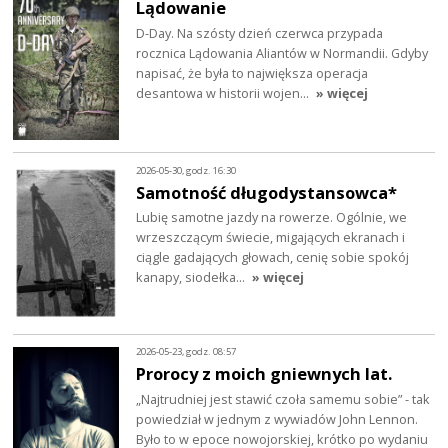
Lądowanie
D-Day. Na szósty dzień czerwca przypada
rocznica Lądowania Aliantów w Normandii. Gdyby
napisać, że była to największa operacja
desantowa w historii wojen…
» więcej
2026-05-30, godz. 16:30
Samotność długodystansowca*
Lubię samotne jazdy na rowerze. Ogólnie, we
wrzeszczącym świecie, migających ekranach i
ciągle gadających głowach, cenię sobie spokój
kanapy, siodełka…
» więcej
2026-05-23, godz. 08:57
Prorocy z moich gniewnych lat.
„Najtrudniej jest stawić czoła samemu sobie” - tak
powiedział w jednym z wywiadów John Lennon.
Było to w epoce nowojorskiej, krótko po wydaniu