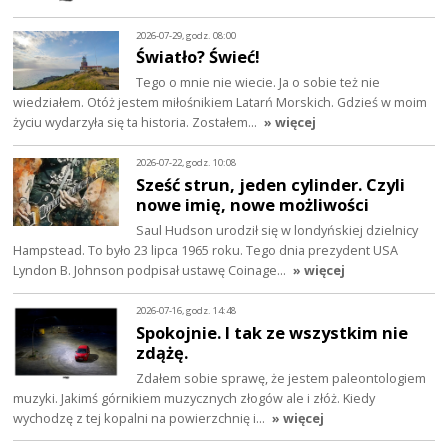
2026-07-29, godz. 08:00
Światło? Świeć!
Tego o mnie nie wiecie. Ja o sobie też nie
wiedziałem. Otóż jestem miłośnikiem Latarń Morskich. Gdzieś w moim
życiu wydarzyła się ta historia. Zostałem…
» więcej
2026-07-22, godz. 10:08
Sześć strun, jeden cylinder. Czyli
nowe imię, nowe możliwości
Saul Hudson urodził się w londyńskiej dzielnicy
Hampstead. To było 23 lipca 1965 roku. Tego dnia prezydent USA
Lyndon B. Johnson podpisał ustawę Coinage…
» więcej
2026-07-16, godz. 14:48
Spokojnie. I tak ze wszystkim nie
zdążę.
Zdałem sobie sprawę, że jestem paleontologiem
muzyki. Jakimś górnikiem muzycznych złogów ale i złóż. Kiedy
wychodzę z tej kopalni na powierzchnię i…
» więcej