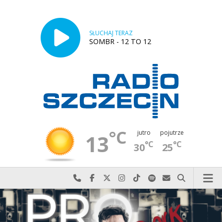
SŁUCHAJ TERAZ
SOMBR - 12 TO 12
°C
jutro
pojutrze
13
°C
°C
30
25
Najlepiej po prostu do nas zadzwoń
Odwiedź nas na Facebook-u
Odwiedź nas na X
Odwiedź nas na Instagram-ie
Odwiedź nas na TikTok-u
Szukaj nas na Spotify
Wyślij do nas w
Szukaj