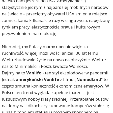
daleko nam jeszcze do USA. Amerykanie są
statystycznie jednym z najbardziej mobilnych narodów
na świecie – przeciętny obywatel USA zmienia miejsce
zamieszkania kilkanaście razy w ciągu życia, napędzany
rynkiem pracy, elastycznością prawa i kulturowym
przyzwoleniem na relokację.
Niemniej, my Polacy mamy obecnie większą
ruchliwość, więcej możliwości aniżeli 30 lat temu.
Wielu zbudowało życie na nowo na obczyźnie. Wielu z
nas to Minimaliści i Poszukiwacze Wolności.
Dajmy na to
Vanlife
- ten styl eksplodował w pandemii.
Jednak
amerykański Vanlife
z filmu „
Nomadland
” to
często smutna konieczność ekonomiczna emerytów. W
Polsce ten trend wygląda zupełnie inaczej – jest
luksusowym hobby klasy średniej. Przerabianie busów
na domy na kółkach czy kupowanie kamperów stało się
u nas symbolem statusu i modnym sposobem na