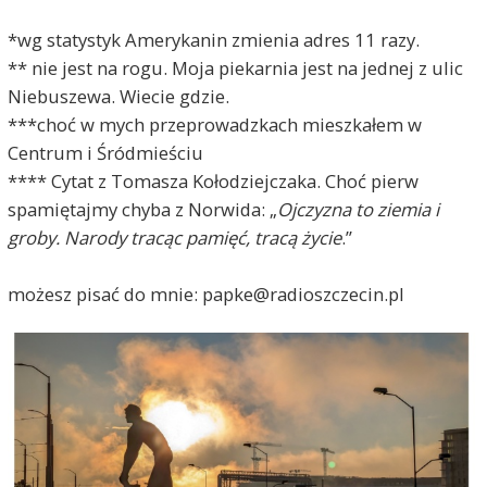
*wg statystyk Amerykanin zmienia adres 11 razy.
** nie jest na rogu. Moja piekarnia jest na jednej z ulic
Niebuszewa. Wiecie gdzie.
***choć w mych przeprowadzkach mieszkałem w
Centrum i Śródmieściu
**** Cytat z Tomasza Kołodziejczaka. Choć pierw
spamiętajmy chyba z Norwida: „
Ojczyzna to ziemia i
groby. Narody tracąc pamięć, tracą życie
.”
możesz pisać do mnie: papke@radioszczecin.pl