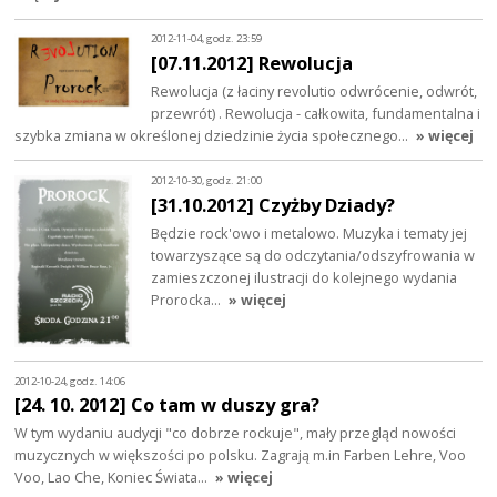
2012-11-04, godz. 23:59
[07.11.2012] Rewolucja
Rewolucja (z łaciny revolutio odwrócenie, odwrót,
przewrót) . Rewolucja - całkowita, fundamentalna i
szybka zmiana w określonej dziedzinie życia społecznego…
» więcej
2012-10-30, godz. 21:00
[31.10.2012] Czyżby Dziady?
Będzie rock'owo i metalowo. Muzyka i tematy jej
towarzyszące są do odczytania/odszyfrowania w
zamieszczonej ilustracji do kolejnego wydania
Prorocka...
» więcej
2012-10-24, godz. 14:06
[24. 10. 2012] Co tam w duszy gra?
W tym wydaniu audycji "co dobrze rockuje", mały przegląd nowości
muzycznych w większości po polsku. Zagrają m.in Farben Lehre, Voo
Voo, Lao Che, Koniec Świata…
» więcej