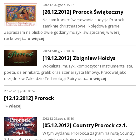
2012-12-26, godz. 15:37
[26.12.2012] Prorock Świąteczny
Na sam koniec świętowania audycja Prorock
zamknie christmasowe i kolędowe granie.
Zapraszam na blisko dwie godziny muzyki świątecznej w wersji
rockowej i…
» więcej
2012-12-18, godz. 19:58
[19.12.2012] Zbigniew Hołdys
Wokalista, muzyk, kompozytor i instrumentalista,
poeta, dziennikarz, grafik oraz scenarzysta filmowy. Pracował jako
urzędnik w Zakładzie Technologii Spirytusu…
» więcej
2012-12-13, godz. 08:52
[12.12.2012] Prorock
» więcej
2012-12-05, godz. 15:36
[05.12.2012] Country Prorock cz.1.
W tym wydaniu Prorock,a zagram na nutę Country.
Zdaję sobie sprawę jak wiele ryzykuję prezentuję ten rodzaj muzyki.