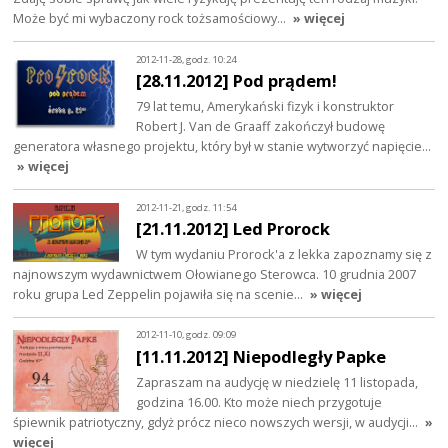
Może być mi wybaczony rock tożsamościowy…
» więcej
2012-11-28, godz. 10:24
[28.11.2012] Pod prądem!
79 lat temu, Amerykański fizyk i konstruktor
Robert J. Van de Graaff zakończył budowę
generatora własnego projektu, który był w stanie wytworzyć napięcie…
» więcej
2012-11-21, godz. 11:54
[21.11.2012] Led Prorock
W tym wydaniu Prorock'a z lekka zapoznamy się z
najnowszym wydawnictwem Ołowianego Sterowca. 10 grudnia 2007
roku grupa Led Zeppelin pojawiła się na scenie…
» więcej
2012-11-10, godz. 09:09
[11.11.2012] Niepodległy Papke
Zapraszam na audycję w niedzielę 11 listopada,
godzina 16.00. Kto może niech przygotuje
śpiewnik patriotyczny, gdyż prócz nieco nowszych wersji, w audycji…
»
więcej