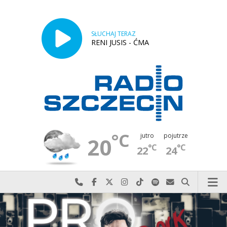
SŁUCHAJ TERAZ
RENI JUSIS - ĆMA
°C
jutro
pojutrze
20
°C
°C
22
24
Najlepiej po prostu do nas zadzwoń
Odwiedź nas na Facebook-u
Odwiedź nas na X
Odwiedź nas na Instagram-ie
Odwiedź nas na TikTok-u
Szukaj nas na Spotify
Wyślij do nas w
Szukaj