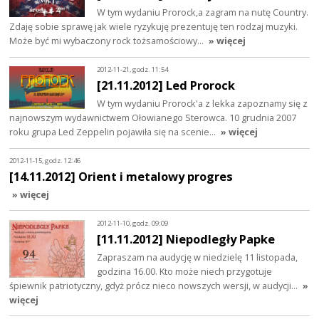
W tym wydaniu Prorock,a zagram na nutę Country.
Zdaję sobie sprawę jak wiele ryzykuję prezentuję ten rodzaj muzyki.
Może być mi wybaczony rock tożsamościowy…
» więcej
2012-11-21, godz. 11:54
[21.11.2012] Led Prorock
W tym wydaniu Prorock'a z lekka zapoznamy się z
najnowszym wydawnictwem Ołowianego Sterowca. 10 grudnia 2007
roku grupa Led Zeppelin pojawiła się na scenie…
» więcej
2012-11-15, godz. 12:46
[14.11.2012] Orient i metalowy progres
» więcej
2012-11-10, godz. 09:09
[11.11.2012] Niepodległy Papke
Zapraszam na audycję w niedzielę 11 listopada,
godzina 16.00. Kto może niech przygotuje
śpiewnik patriotyczny, gdyż prócz nieco nowszych wersji, w audycji…
»
więcej