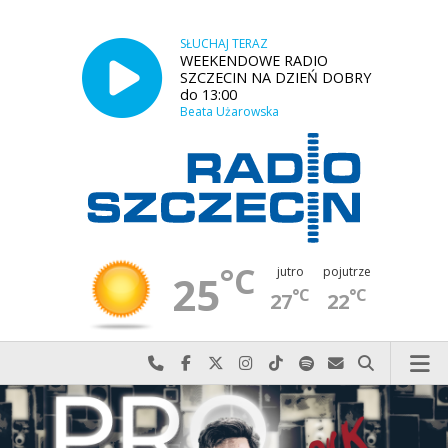
SŁUCHAJ TERAZ
WEEKENDOWE RADIO
SZCZECIN NA DZIEŃ DOBRY
do 13:00
Beata Użarowska
°C
jutro
pojutrze
25
°C
°C
27
22
Najlepiej po prostu do nas zadzwoń
Odwiedź nas na Facebook-u
Odwiedź nas na X
Odwiedź nas na Instagram-ie
Odwiedź nas na TikTok-u
Szukaj nas na Spotify
Wyślij do nas w
Szukaj