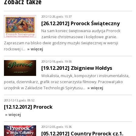
Zobacz także
2012-12-26, godz. 15:37
[26.12.2012] Prorock Świąteczny
Na sam koniec świętowania audycja Prorock
zamknie christmasowe i kolędowe granie.
Zapraszam na blisko dwie godziny muzyki świątecznej w wersji
rockowej i…
» więcej
2012-12-18, godz. 19:58
[19.12.2012] Zbigniew Hołdys
Wokalista, muzyk, kompozytor i instrumentalista,
poeta, dziennikarz, grafik oraz scenarzysta filmowy. Pracował jako
urzędnik w Zakładzie Technologii Spirytusu…
» więcej
2012-12-13, godz. 08:52
[12.12.2012] Prorock
» więcej
2012-12-05, godz. 15:36
[05.12.2012] Country Prorock cz.1.