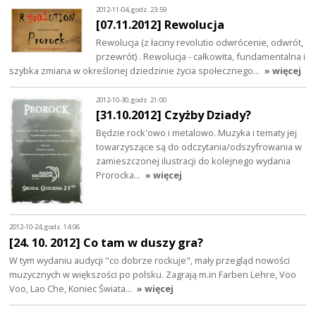
2012-11-04, godz. 23:59
[07.11.2012] Rewolucja
Rewolucja (z łaciny revolutio odwrócenie, odwrót,
przewrót) . Rewolucja - całkowita, fundamentalna i
szybka zmiana w określonej dziedzinie życia społecznego…
» więcej
2012-10-30, godz. 21:00
[31.10.2012] Czyżby Dziady?
Będzie rock'owo i metalowo. Muzyka i tematy jej
towarzyszące są do odczytania/odszyfrowania w
zamieszczonej ilustracji do kolejnego wydania
Prorocka...
» więcej
2012-10-24, godz. 14:06
[24. 10. 2012] Co tam w duszy gra?
W tym wydaniu audycji "co dobrze rockuje", mały przegląd nowości
muzycznych w większości po polsku. Zagrają m.in Farben Lehre, Voo
Voo, Lao Che, Koniec Świata…
» więcej