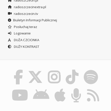
radioszczecin.pl
radioszczecinextra.pl
radioszczecin.tv
Biuletyn Informacji Publicznej
Posłuchaj teraz
Logowanie
DUŻA CZCIONKA
DUŻY KONTRAST