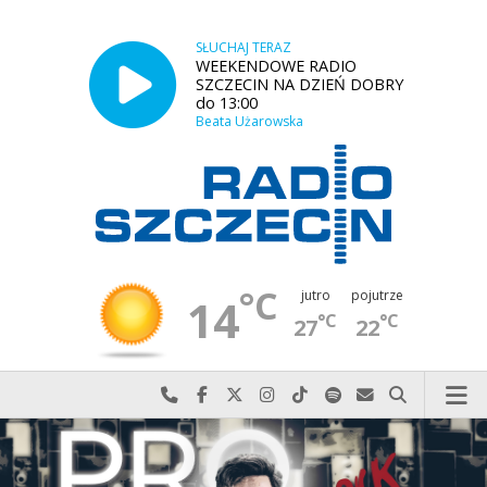
SŁUCHAJ TERAZ
WEEKENDOWE RADIO
SZCZECIN NA DZIEŃ DOBRY
do 13:00
Beata Użarowska
°C
jutro
pojutrze
14
°C
°C
27
22
Najlepiej po prostu do nas zadzwoń
Odwiedź nas na Facebook-u
Odwiedź nas na X
Odwiedź nas na Instagram-ie
Odwiedź nas na TikTok-u
Szukaj nas na Spotify
Wyślij do nas w
Szukaj