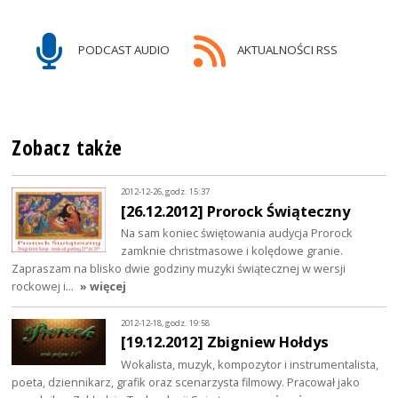
PODCAST AUDIO
AKTUALNOŚCI RSS
Zobacz także
2012-12-26, godz. 15:37
[26.12.2012] Prorock Świąteczny
Na sam koniec świętowania audycja Prorock
zamknie christmasowe i kolędowe granie.
Zapraszam na blisko dwie godziny muzyki świątecznej w wersji
rockowej i…
» więcej
2012-12-18, godz. 19:58
[19.12.2012] Zbigniew Hołdys
Wokalista, muzyk, kompozytor i instrumentalista,
poeta, dziennikarz, grafik oraz scenarzysta filmowy. Pracował jako