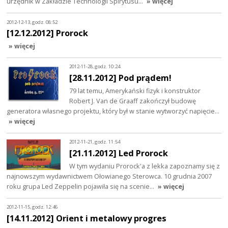
urzędnik w Zakładzie Technologii Spirytusu…
» więcej
2012-12-13, godz. 08:52
[12.12.2012] Prorock
» więcej
2012-11-28, godz. 10:24
[28.11.2012] Pod prądem!
79 lat temu, Amerykański fizyk i konstruktor
Robert J. Van de Graaff zakończył budowę
generatora własnego projektu, który był w stanie wytworzyć napięcie…
» więcej
2012-11-21, godz. 11:54
[21.11.2012] Led Prorock
W tym wydaniu Prorock'a z lekka zapoznamy się z
najnowszym wydawnictwem Ołowianego Sterowca. 10 grudnia 2007
roku grupa Led Zeppelin pojawiła się na scenie…
» więcej
2012-11-15, godz. 12:46
[14.11.2012] Orient i metalowy progres