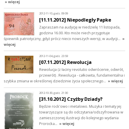
» więcej
2012-11-10, godz. 09:09
[11.11.2012] Niepodległy Papke
Zapraszam na audycję w niedzielę 11 listopada,
godzina 16.00. Kto może niech przygotuje
śpiewnik patriotyczny, gdyż prócz nieco nowszych wersji, w audycji…
»
więcej
2012-11-04, godz. 23:59
[07.11.2012] Rewolucja
Rewolucja (z łaciny revolutio odwrócenie, odwrót,
przewrót) . Rewolucja - całkowita, fundamentalna i
szybka zmiana w określonej dziedzinie życia społecznego…
» więcej
2012-10-30, godz. 21:00
[31.10.2012] Czyżby Dziady?
Będzie rock'owo i metalowo. Muzyka i tematy jej
towarzyszące są do odczytania/odszyfrowania w
zamieszczonej ilustracji do kolejnego wydania
Prorocka...
» więcej