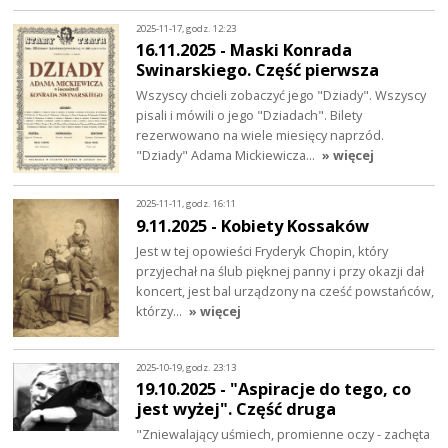
2025-11-17, godz. 12:23
16.11.2025 - Maski Konrada
Swinarskiego. Część pierwsza
Wszyscy chcieli zobaczyć jego "Dziady". Wszyscy
pisali i mówili o jego "Dziadach". Bilety
rezerwowano na wiele miesięcy naprzód.
"Dziady" Adama Mickiewicza…
» więcej
2025-11-11, godz. 16:11
9.11.2025 - Kobiety Kossaków
Jest w tej opowieści Fryderyk Chopin, który
przyjechał na ślub pięknej panny i przy okazji dał
koncert, jest bal urządzony na cześć powstańców,
którzy…
» więcej
2025-10-19, godz. 23:13
19.10.2025 - "Aspiracje do tego, co
jest wyżej". Część druga
"Zniewalający uśmiech, promienne oczy - zachęta