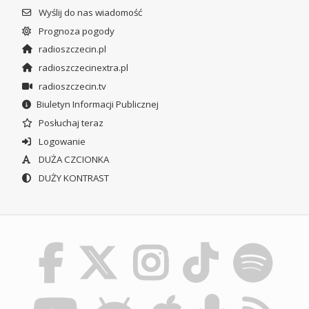
Wyślij do nas wiadomość
Prognoza pogody
radioszczecin.pl
radioszczecinextra.pl
radioszczecin.tv
Biuletyn Informacji Publicznej
Posłuchaj teraz
Logowanie
DUŻA CZCIONKA
DUŻY KONTRAST