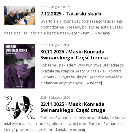
2025-12-08, godz. 00:18
7.12.2025 - Tatarski skarb
„Warto się przyznawać do naszego tatarskiego
pochodzenia i korzeni, bo łatwiej jest usłyszeć
nasz głos, jeśli oficjalnie będzie nas więcej” – tymi…
» więcej
2025-11-30, godz. 21:00
30.11.2025 - Maski Konrada
Swinarskiego. Część trzecia
Rok temu, nakładem Wydawnictwa Literackiego
ukazała się książka Beaty Guczalskiej "Konrad
Swinarski. Biografia ukryta". Jest to opowieść o
niełatwym artystycznym…
» więcej
2025-11-23, godz. 21:00
23.11.2025 - Maski Konrada
Swinarskiego. Część druga
Barbara Swinarska kiedyś powiedziała, że Konrad
miał tyle masek, ilu ludzi spotkał na swojej drod Barbara Swinarska
kiedyś powiedziała, że Konrad miał…
» więcej