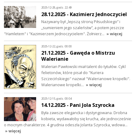
2025-12-28, godz. 22:49
28.12.2025 - Kazimierz Jednoczyciel
Nazywany był „lepszą stroną Piłsudskiego” i
„sumieniem jego szaleństw”, a potem jeszcze
"Hamletem" i "Kazimierzem Jednoczycielem". Żołnierz…
» więcej
2025-12-22, godz. 00:00
21.12.2025 - Gawęda o Mistrzu
Walerianie
Walerian Pawłowski miał talent do tytułów. Cykl
felietonów, które pisał do "Kuriera
Szczecińskiego" nazwał "Walerianowe kropelki".
Walerianowe kropelki…
» więcej
2025-12-15, godz. 00:04
14.12.2025 - Pani Jola Szyrocka
Była zawsze elegancka i dystyngowana. Drobna
kobieta, wydawałoby się krucha, ale jednocześnie
o mocnym charakterze. 4 grudnia odeszła Jolanta Szyrocka, wdowa…
» więcej