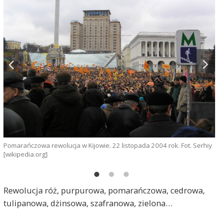
Pomarańczowa rewolucja w Kijowie. 22 listopada 2004 rok. Fot. Serhiy
O
[wikipedia.org]
F
Rewolucja róż, purpurowa, pomarańczowa, cedrowa,
tulipanowa, dżinsowa, szafranowa, zielona…