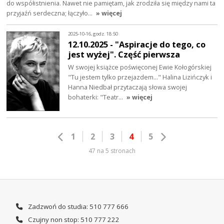
do współistnienia. Nawet nie pamiętam, jak zrodziła się między nami ta
przyjaźń serdeczna; łączyło…
» więcej
2025-10-16, godz. 18:50
12.10.2025 - "Aspiracje do tego, co
jest wyżej". Część pierwsza
W swojej książce poświęconej Ewie Kołogórskiej
"Tu jestem tylko przejazdem..." Halina Lizińczyk i
Hanna Niedbał przytaczają słowa swojej
bohaterki: "Teatr…
» więcej
1
2
3
4
5
47 na 5 stronach
Zadzwoń do studia: 510 777 666
Czujny non stop: 510 777 222