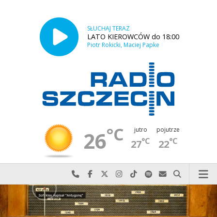
SŁUCHAJ TERAZ
LATO KIEROWCÓW do 18:00
Piotr Rokicki, Maciej Papke
°C
jutro
pojutrze
26
°C
°C
27
22
Najlepiej po prostu do nas zadzwoń
Odwiedź nas na Facebook-u
Odwiedź nas na X
Odwiedź nas na Instagram-ie
Odwiedź nas na TikTok-u
Szukaj nas na Spotify
Wyślij do nas w
Szukaj