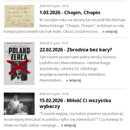
2026-03-03, godz. 23:55
1.03.2026 - Chopin, Chopin
W zeszłym roku na ekrany kin wszedł film Michała
Kwiecińskiego "Chopin, Chopin", w którym w rolę
kompozytora wcielił się Eryk Kulm. Obraz został mocno…
» więcej
2026-02-21, godz. 23:31
22.02.2026 - Zbrodnia bez kary?
Tym razem przed nami pełna mroku historia
Ludolfa von Alvenslebena - niemieckiego
arystokraty, członka SS i bliskiego
współpracownika Heinricha Himmlera.
Alvensleben…
» więcej
2026-02-15, godz. 23:20
15.02.2026 - Miłość Ci wszystko
wybaczy
"Czasem wątpię, czy ludzie powinni się pobierać,
może lepiej mieszkać w pobliżu i tylko się odwiedzać?" Czy mówiąc to
miała na myśli siebie i swojego…
» więcej