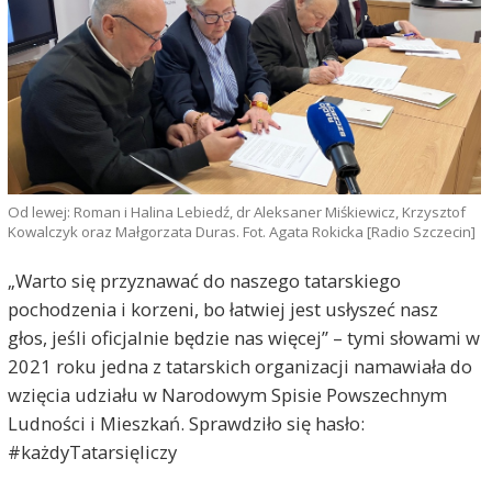
Od lewej: Roman i Halina Lebiedź, dr Aleksaner Miśkiewicz, Krzysztof
Kowalczyk oraz Małgorzata Duras. Fot. Agata Rokicka [Radio Szczecin]
„Warto się przyznawać do naszego tatarskiego
pochodzenia i korzeni, bo łatwiej jest usłyszeć nasz
głos, jeśli oficjalnie będzie nas więcej” – tymi słowami w
2021 roku jedna z tatarskich organizacji namawiała do
wzięcia udziału w Narodowym Spisie Powszechnym
Ludności i Mieszkań. Sprawdziło się hasło:
#każdyTatarsięliczy