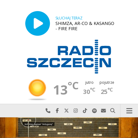
SŁUCHAJ TERAZ
SHIMZA, AR-CO & KASANGO
- FIRE FIRE
°C
jutro
pojutrze
13
°C
°C
30
25
Najlepiej po prostu do nas zadzwoń
Odwiedź nas na Facebook-u
Odwiedź nas na X
Odwiedź nas na Instagram-ie
Odwiedź nas na TikTok-u
Szukaj nas na Spotify
Wyślij do nas w
Szukaj