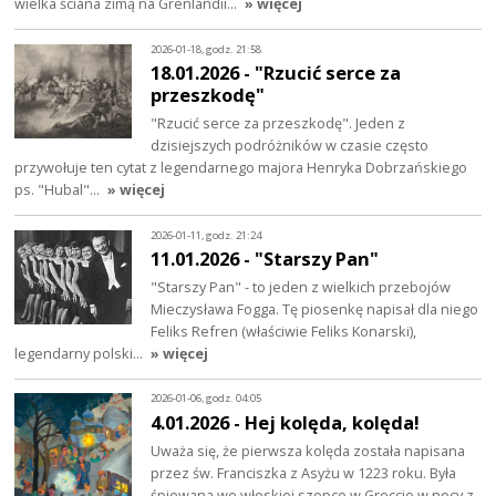
wielka ściana zimą na Grenlandii…
» więcej
2026-01-18, godz. 21:58
18.01.2026 - "Rzucić serce za
przeszkodę"
"Rzucić serce za przeszkodę". Jeden z
dzisiejszych podróżników w czasie często
przywołuje ten cytat z legendarnego majora Henryka Dobrzańskiego
ps. "Hubal"…
» więcej
2026-01-11, godz. 21:24
11.01.2026 - "Starszy Pan"
"Starszy Pan" - to jeden z wielkich przebojów
Mieczysława Fogga. Tę piosenkę napisał dla niego
Feliks Refren (właściwie Feliks Konarski),
legendarny polski…
» więcej
2026-01-06, godz. 04:05
4.01.2026 - Hej kolęda, kolęda!
Uważa się, że pierwsza kolęda została napisana
przez św. Franciszka z Asyżu w 1223 roku. Była
śpiewana we włoskiej szopce w Greccio w nocy z