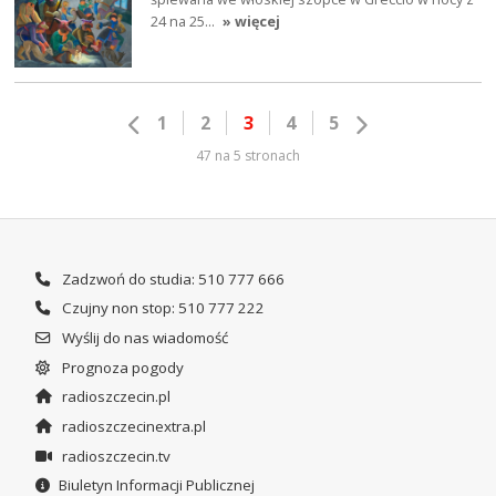
24 na 25…
» więcej
1
2
3
4
5
47 na 5 stronach
Zadzwoń do studia: 510 777 666
Czujny non stop: 510 777 222
Wyślij do nas wiadomość
Prognoza pogody
radioszczecin.pl
radioszczecinextra.pl
radioszczecin.tv
Biuletyn Informacji Publicznej