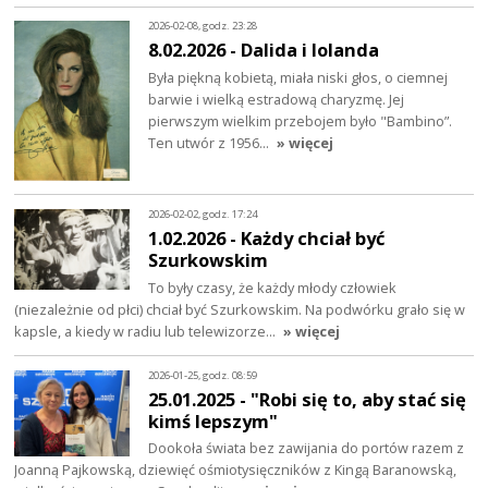
2026-02-08, godz. 23:28
8.02.2026 - Dalida i Iolanda
Była piękną kobietą, miała niski głos, o ciemnej
barwie i wielką estradową charyzmę. Jej
pierwszym wielkim przebojem było "Bambino”.
Ten utwór z 1956…
» więcej
2026-02-02, godz. 17:24
1.02.2026 - Każdy chciał być
Szurkowskim
To były czasy, że każdy młody człowiek
(niezależnie od płci) chciał być Szurkowskim. Na podwórku grało się w
kapsle, a kiedy w radiu lub telewizorze…
» więcej
2026-01-25, godz. 08:59
25.01.2025 - "Robi się to, aby stać się
kimś lepszym"
Dookoła świata bez zawijania do portów razem z
Joanną Pajkowską, dziewięć ośmiotysięczników z Kingą Baranowską,