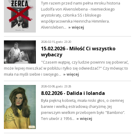
Tym razem przed nami pełna mroku historia
Ludolfa von Alvenslebena - niemieckiego
arystokraty, członka SS i bliskiego
współpracownika Heinricha Himmlera.
Alvensleben…
» więcej
2026-02-15, godz. 23:20
15.02.2026 - Miłość Ci wszystko
wybaczy
"Czasem wątpię, czy ludzie powinni się pobierać,
może lepiej mieszkać w pobliżu i tylko się odwiedzać?" Czy mówiąc to
miała na myśli siebie i swojego…
» więcej
2026-02-08, godz. 23:28
8.02.2026 - Dalida i Iolanda
Była piękną kobietą, miała niski głos, o ciemnej
barwie i wielką estradową charyzmę. Jej
pierwszym wielkim przebojem było "Bambino”.
Ten utwór z 1956…
» więcej