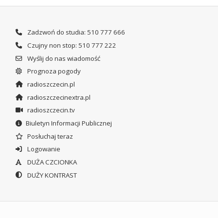
Zadzwoń do studia: 510 777 666
Czujny non stop: 510 777 222
Wyślij do nas wiadomość
Prognoza pogody
radioszczecin.pl
radioszczecinextra.pl
radioszczecin.tv
Biuletyn Informacji Publicznej
Posłuchaj teraz
Logowanie
DUŻA CZCIONKA
DUŻY KONTRAST