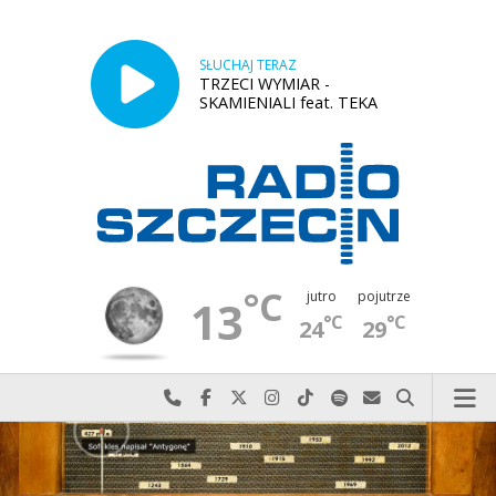
SŁUCHAJ TERAZ
TRZECI WYMIAR -
SKAMIENIALI feat. TEKA
°C
jutro
pojutrze
13
°C
°C
24
29
Najlepiej po prostu do nas zadzwoń
Odwiedź nas na Facebook-u
Odwiedź nas na X
Odwiedź nas na Instagram-ie
Odwiedź nas na TikTok-u
Szukaj nas na Spotify
Wyślij do nas w
Szukaj