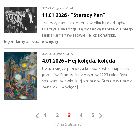
2026-01-11, godz. 21:24
11.01.2026 - "Starszy Pan"
"Starszy Pan" - to jeden z wielkich przebojów
Mieczysława Fogga. Tę piosenkę napisał dla niego
Feliks Refren (właściwie Feliks Konarski),
legendarny polski…
» więcej
2026-01-06, godz. 04:05
4.01.2026 - Hej kolęda, kolęda!
Uważa się, że pierwsza kolęda została napisana
przez św. Franciszka z Asyżu w 1223 roku. Była
śpiewana we włoskiej szopce w Greccio w nocy z
24 na 25…
» więcej
1
2
3
4
5
47 na 5 stronach