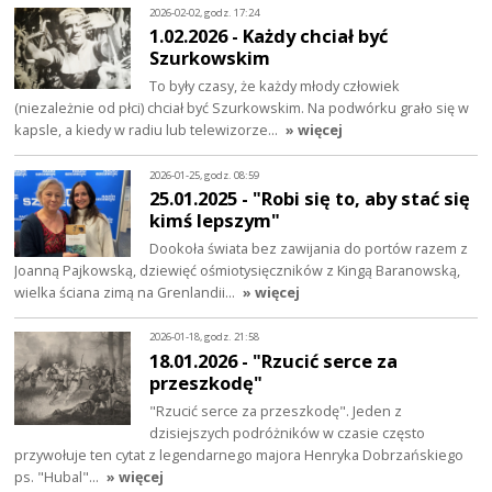
2026-02-02, godz. 17:24
1.02.2026 - Każdy chciał być
Szurkowskim
To były czasy, że każdy młody człowiek
(niezależnie od płci) chciał być Szurkowskim. Na podwórku grało się w
kapsle, a kiedy w radiu lub telewizorze…
» więcej
2026-01-25, godz. 08:59
25.01.2025 - "Robi się to, aby stać się
kimś lepszym"
Dookoła świata bez zawijania do portów razem z
Joanną Pajkowską, dziewięć ośmiotysięczników z Kingą Baranowską,
wielka ściana zimą na Grenlandii…
» więcej
2026-01-18, godz. 21:58
18.01.2026 - "Rzucić serce za
przeszkodę"
"Rzucić serce za przeszkodę". Jeden z
dzisiejszych podróżników w czasie często
przywołuje ten cytat z legendarnego majora Henryka Dobrzańskiego
ps. "Hubal"…
» więcej