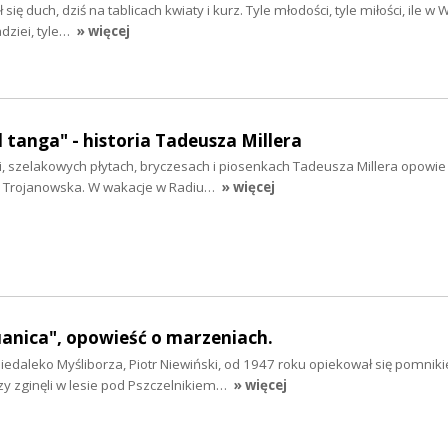
się duch, dziś na tablicach kwiaty i kurz. Tyle młodości, tyle miłości, ile w
dziei, tyle…
» więcej
l tanga" - historia Tadeusza Millera
, szelakowych płytach, bryczesach i piosenkach Tadeusza Millera opowie 
a Trojanowska. W wakacje w Radiu…
» więcej
tuanica", opowieść o marzeniach.
iedaleko Myśliborza, Piotr Niewiński, od 1947 roku opiekował się pomnik
rzy zginęli w lesie pod Pszczelnikiem…
» więcej