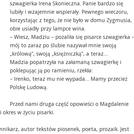
szwagierka Irena Skonieczna. Panie bardzo się
lubiły i wzajemnie wspierały. Pewnego wieczoru,
korzystając z tego, że nie było w domu Zygmusia,
obie usiadły przy lampce wina.
– Wiesz, Madziu – pożaliła się pisarce szwagierka 
mój to zaraz po ślubie nazywał mnie swoją
„królową”, swoją „księżniczką”, a teraz…
Madzia popatrzyła na załamaną szwagierkę i
poklepując ją po ramieniu, rzekła:
– Irenko, teraz mu nie wypada… Mamy przecież
Fot. ze zbiorów rodzin
Polskę Ludową.
t. ze zbiorów rodzinnych autora
Przed nami druga część opowieści o Magdalenie
okres w życiu pisarki.
nikarz, autor tekstów piosenek, poeta, prozaik. Jest