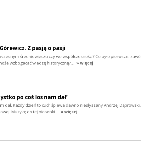
 Górewicz. Z pasją o pasji
we wczesnym średniowieczu czy we współczesności? Co było pierwsze: zawó
 może wzbogacać wiedzę historyczną?…
» więcej
zystko po coś los nam dał"
am dał. Każdy dzień to cud” śpiewa dawno niesłyszany Andrzej Dąbrowski
kowej. Muzykę do tej piosenki…
» więcej