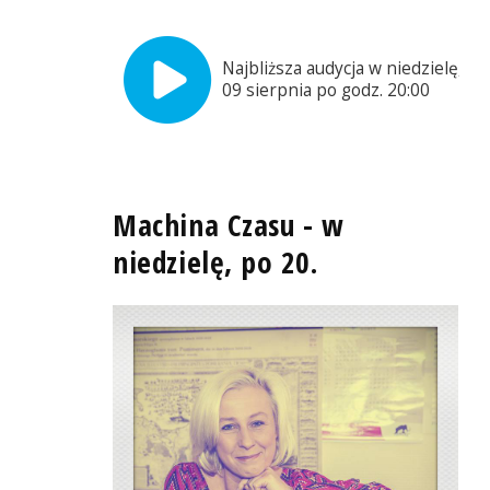
Najbliższa audycja w niedzielę,
09 sierpnia po godz. 20:00
–
Machina Czasu - w
niedzielę, po 20.
nych autora
Fot. ze zbiorów rodzinnych autora