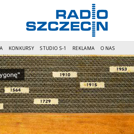
A
KONKURSY
STUDIO S-1
REKLAMA
O NAS