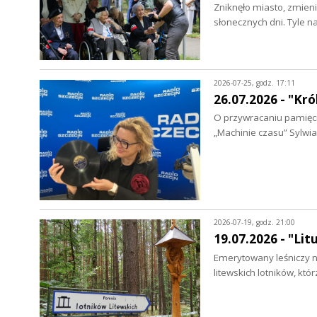
Zniknęło miasto, zmienił 
słonecznych dni. Tyle na
2026-07-25, godz. 17:11
26.07.2026 - "Kró
O przywracaniu pamięci
„Machinie czasu” Sylwi
2026-07-19, godz. 21:00
19.07.2026 - "Li
Emerytowany leśniczy n
litewskich lotników, któ