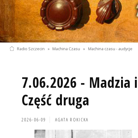
Radio Szczecin
»
Machina Czasu
»
Machina czasu - audycje
7.06.2026 - Madzia 
Część druga
2026-06-09
AGATA ROKICKA