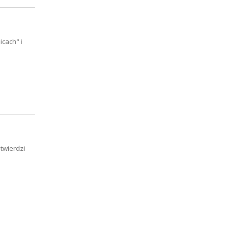
cach" i
twierdzi