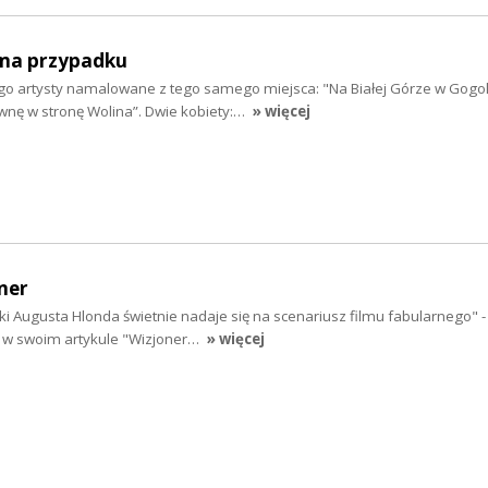
 ma przypadku
 artysty namalowane z tego samego miejsca: "Na Białej Górze w Gogoli
wnę w stronę Wolina”. Dwie kobiety:…
» więcej
ner
i Augusta Hlonda świetnie nadaje się na scenariusz filmu fabularnego" - 
yn w swoim artykule "Wizjoner…
» więcej