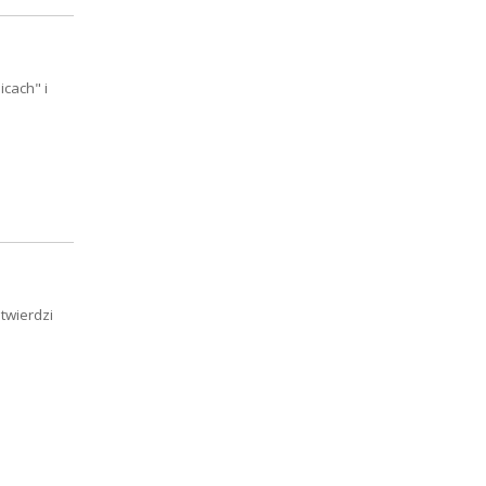
cach" i
twierdzi