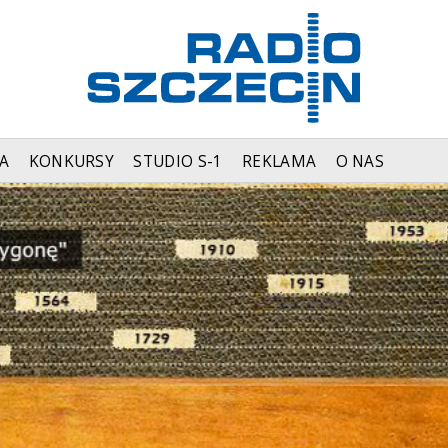
A
KONKURSY
STUDIO S-1
REKLAMA
O NAS