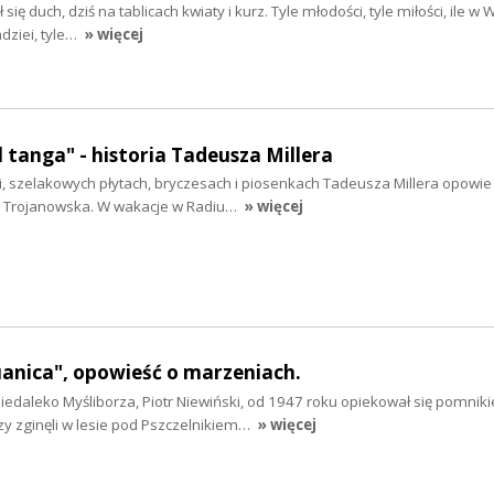
się duch, dziś na tablicach kwiaty i kurz. Tyle młodości, tyle miłości, ile w
dziei, tyle…
» więcej
l tanga" - historia Tadeusza Millera
, szelakowych płytach, bryczesach i piosenkach Tadeusza Millera opowie 
a Trojanowska. W wakacje w Radiu…
» więcej
tuanica", opowieść o marzeniach.
iedaleko Myśliborza, Piotr Niewiński, od 1947 roku opiekował się pomnik
rzy zginęli w lesie pod Pszczelnikiem…
» więcej