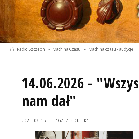
Radio Szczecin
»
Machina Czasu
»
Machina czasu - audycje
14.06.2026 - "Wszys
nam dał"
2026-06-15
AGATA ROKICKA