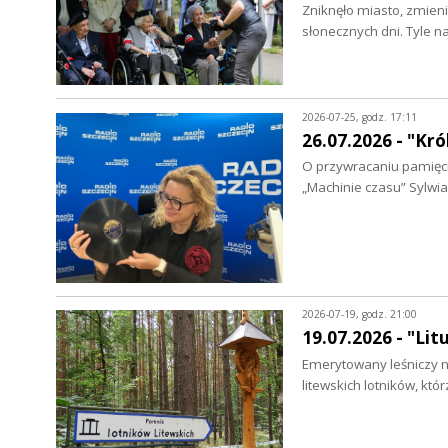
Zniknęło miasto, zmienił 
słonecznych dni. Tyle na
2026-07-25, godz. 17:11
26.07.2026 - "Kró
O przywracaniu pamięci
„Machinie czasu” Sylwi
2026-07-19, godz. 21:00
19.07.2026 - "Li
Emerytowany leśniczy n
litewskich lotników, któ