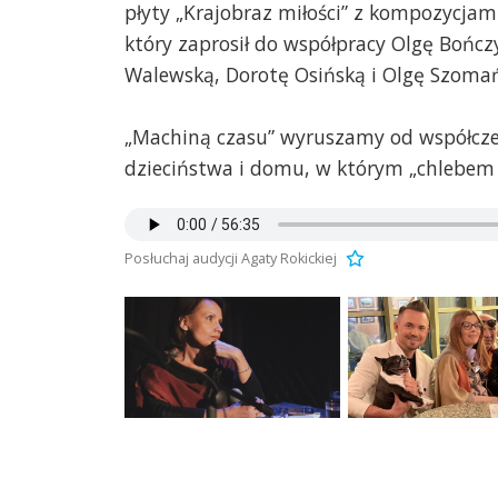
płyty „Krajobraz miłości” z kompozycjam
który zaprosił do współpracy Olgę Bończ
Walewską, Dorotę Osińską i Olgę Szoma
„Machiną czasu” wyruszamy od współczes
dzieciństwa i domu, w którym „chlebem 
Posłuchaj audycji Agaty Rokickiej