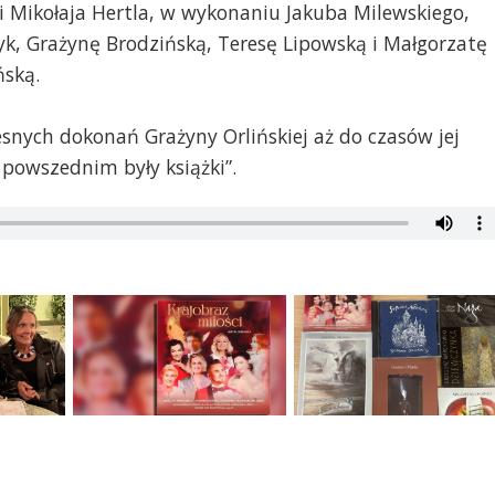
i Mikołaja Hertla, w wykonaniu Jakuba Milewskiego,
yk, Grażynę Brodzińską, Teresę Lipowską i Małgorzatę
ńską.
nych dokonań Grażyny Orlińskiej aż do czasów jej
powszednim były książki”.