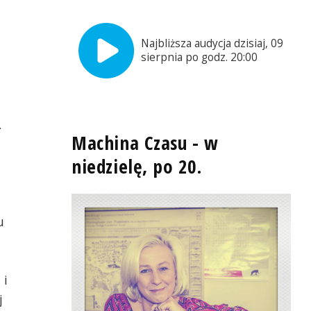
Najbliższa audycja dzisiaj, 09
sierpnia po godz. 20:00
.
Machina Czasu - w
niedzielę, po 20.
u
 i
j