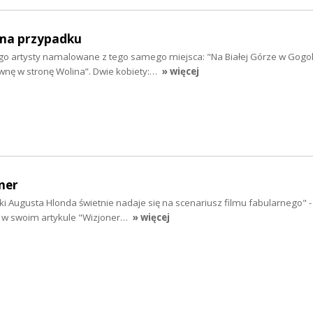
 ma przypadku
 artysty namalowane z tego samego miejsca: "Na Białej Górze w Gogoli
wnę w stronę Wolina”. Dwie kobiety:…
» więcej
ner
i Augusta Hlonda świetnie nadaje się na scenariusz filmu fabularnego" - 
yn w swoim artykule "Wizjoner…
» więcej