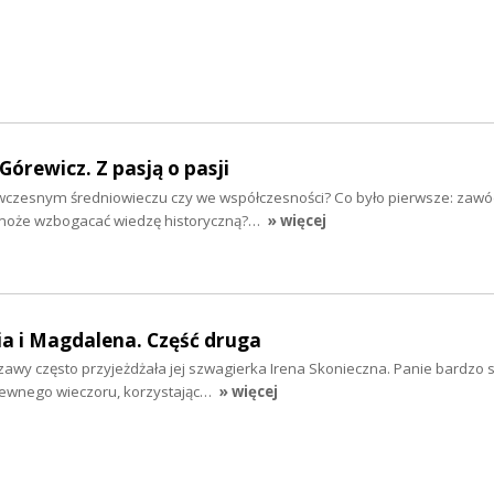
 Górewicz. Z pasją o pasji
we wczesnym średniowieczu czy we współczesności? Co było pierwsze: zawó
 może wzbogacać wiedzę historyczną?…
» więcej
ia i Magdalena. Część druga
y często przyjeżdżała jej szwagierka Irena Skonieczna. Panie bardzo się
Pewnego wieczoru, korzystając…
» więcej