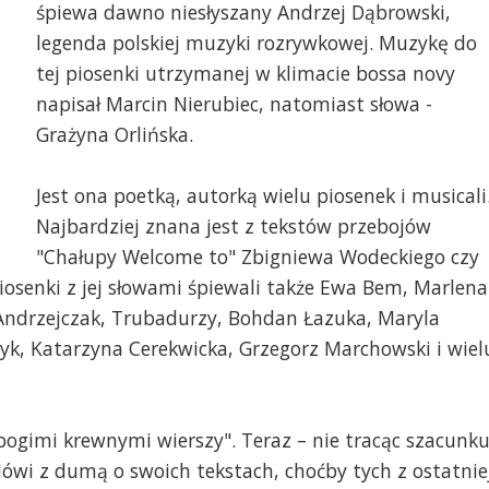
śpiewa dawno niesłyszany Andrzej Dąbrowski,
legenda polskiej muzyki rozrywkowej. Muzykę do
tej piosenki utrzymanej w klimacie bossa novy
napisał Marcin Nierubiec, natomiast słowa -
Grażyna Orlińska.
Jest ona poetką, autorką wielu piosenek i musicali
Najbardziej znana jest z tekstów przebojów
"Chałupy Welcome to" Zbigniewa Wodeckiego czy
piosenki z jej słowami śpiewali także Ewa Bem, Marlena
Andrzejczak, Trubadurzy, Bohdan Łazuka, Maryla
yk, Katarzyna Cerekwicka, Grzegorz Marchowski i wiel
bogimi krewnymi wierszy". Teraz – nie tracąc szacunku
Mówi z dumą o swoich tekstach, choćby tych z ostatnie