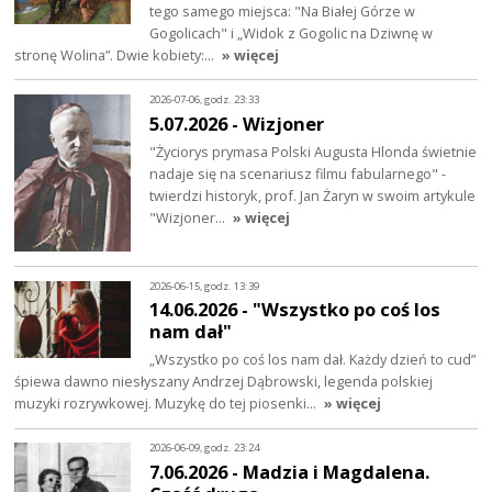
tego samego miejsca: "Na Białej Górze w
Gogolicach" i „Widok z Gogolic na Dziwnę w
stronę Wolina”. Dwie kobiety:…
» więcej
2026-07-06, godz. 23:33
5.07.2026 - Wizjoner
"Życiorys prymasa Polski Augusta Hlonda świetnie
nadaje się na scenariusz filmu fabularnego" -
twierdzi historyk, prof. Jan Żaryn w swoim artykule
"Wizjoner…
» więcej
2026-06-15, godz. 13:39
14.06.2026 - "Wszystko po coś los
nam dał"
„Wszystko po coś los nam dał. Każdy dzień to cud”
śpiewa dawno niesłyszany Andrzej Dąbrowski, legenda polskiej
muzyki rozrywkowej. Muzykę do tej piosenki…
» więcej
2026-06-09, godz. 23:24
7.06.2026 - Madzia i Magdalena.