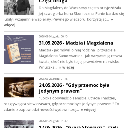
Część druga
Do Magdaleny do Warszawy często przyjeżdżała
jej szwagierka Irena Skonieczna. Panie bardzo się
lubiły i wzajemnie wspierały. Pewnego wieczoru, korzystając…
»
więcej
2026-06-01, godz. 00:40
31.05.2026 - Madzia i Magdalena
Madzia - jak mówili o niej rodzina i przyjaciele.
Magdalena Samozwaniec - jak nazywała ją reszta
świata, choć nie było to jej prawdziwe nazwisko.
Wnuczka…
» więcej
2026-05-25, godz. 01:45
24.05.2026 - "Gdy przemoc była
jedynym prawem"
"Epicka opowieść o zemście, utracie i nadziei,
rozgrywająca się w czasach, gdy przemoc była jedynym prawem." To
zdanie z zapowiedzi nowości wydawniczej…
» więcej
2026-05-21, godz. 01:47
17.05.2026 - "Grają Stowarsi", czyli