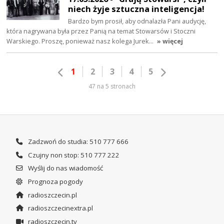
niech żyje sztuczna inteligencja!
Bardzo bym prosił, aby odnalazła Pani audycję,
która nagrywana była przez Panią na temat Stowarsów i Stoczni
Warskiego. Proszę, ponieważ nasz kolega Jurek…
» więcej
1
2
3
4
5
47 na 5 stronach
Zadzwoń do studia: 510 777 666
Czujny non stop: 510 777 222
Wyślij do nas wiadomość
Prognoza pogody
radioszczecin.pl
radioszczecinextra.pl
radioszczecin.tv