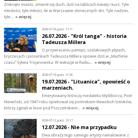
Zniknęło miasto, zmienił się duch, dziś na tablicach kwiaty i kurz. Tyle
młodości, tyle miłości, ile w Warszawie słonecznych dni. Tyle nadziei,
tyle…
» więcej
2026-07-25, godz. 17:11
26.07.2026 - "Król tanga" - historia
Tadeusza Millera
O przywracaniu pamięci, szelakowych płytach,
bryczesach i piosenkach Tadeusza Millera opowie dziś w „Machinie
czasu” Sylwia Trojanowska. W wakacje w Radiu…
» więcej
2026-07-19, godz. 21:00
19.07.2026 - "Lituanica", opowieść o
marzeniach.
Emerytowany leśniczy niedaleko Myśliborza, Piotr
Niewiński, od 1947 roku opiekował się pomnikiem litewskich lotników,
którzy zginęli w lesie pod Pszczelnikiem…
» więcej
2026-07-12, godz. 23:17
12.07.2026 - Nie ma przypadku
Dwa obrazy tego samego artysty namalowane z