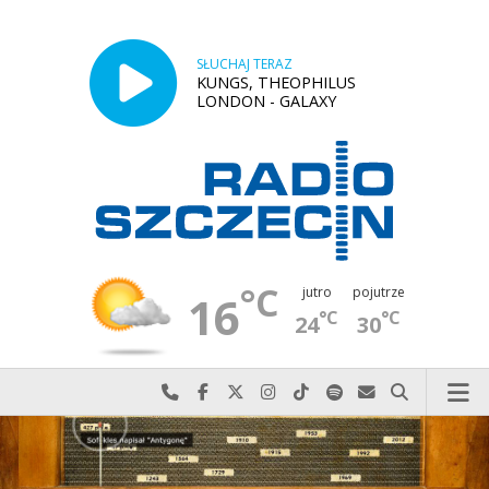
SŁUCHAJ TERAZ
KUNGS, THEOPHILUS
LONDON - GALAXY
°C
jutro
pojutrze
16
°C
°C
24
30
Najlepiej po prostu do nas zadzwoń
Odwiedź nas na Facebook-u
Odwiedź nas na X
Odwiedź nas na Instagram-ie
Odwiedź nas na TikTok-u
Szukaj nas na Spotify
Wyślij do nas w
Szukaj