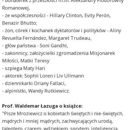
- bohaterek z przeszłości m.in. Aleksandry Fiodorowny
Romanowej,
- ze współczesności - Hillary Clinton, Evity Perón,
Benazir Bhutto;
- żon, córek i kochanek dyktatorów i polityków - Aliny
Revuelta Fernández, Margaret Trudeau,
- głów państwa - Soni Gandhi,
- zakonnicy, założycielki zgromadzenia Misjonarek
Miłości, Matki Teresy
- szpiega Maty Hari
- aktorek: Sophii Loren i Liv Ullmann
- dziennikarki Oriany Fallaci,
- alpinistki, Wandy Rutkiewicz.
Prof. Waldemar Łazuga o książce:
"Pisze Mroziewicz o kobietach świętych i nie-świętych,
mądrych i mniej mądrych, zachwycających urodą,
talentem, czarem, wdziękiem, sprytem, inteligencją,