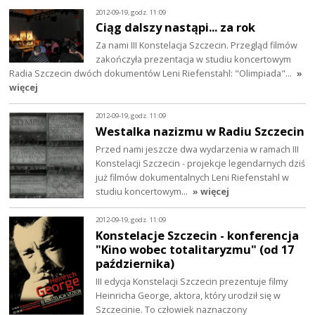
2012-09-19, godz. 11:09
Ciąg dalszy nastąpi... za rok
Za nami III Konstelacja Szczecin. Przegląd filmów
zakończyła prezentacja w studiu koncertowym
Radia Szczecin dwóch dokumentów Leni Riefenstahl: "Olimpiada"…
»
więcej
2012-09-19, godz. 11:09
Westalka nazizmu w Radiu Szczecin
Przed nami jeszcze dwa wydarzenia w ramach III
Konstelacji Szczecin - projekcje legendarnych dziś
już filmów dokumentalnych Leni Riefenstahl w
studiu koncertowym…
» więcej
2012-09-19, godz. 11:09
Konstelacje Szczecin - konferencja
"Kino wobec totalitaryzmu" (od 17
października)
III edycja Konstelacji Szczecin prezentuje filmy
Heinricha George, aktora, który urodził się w
Szczecinie. To człowiek naznaczony