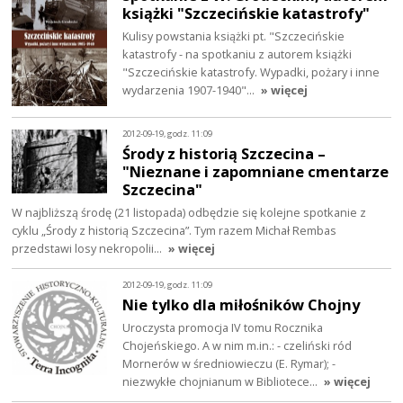
książki "Szczecińskie katastrofy"
Kulisy powstania książki pt. "Szczecińskie
katastrofy - na spotkaniu z autorem książki
"Szczecińskie katastrofy. Wypadki, pożary i inne
wydarzenia 1907-1940"…
» więcej
2012-09-19, godz. 11:09
Środy z historią Szczecina –
"Nieznane i zapomniane cmentarze
Szczecina"
W najbliższą środę (21 listopada) odbędzie się kolejne spotkanie z
cyklu „Środy z historią Szczecina”. Tym razem Michał Rembas
przedstawi losy nekropolii…
» więcej
2012-09-19, godz. 11:09
Nie tylko dla miłośników Chojny
Uroczysta promocja IV tomu Rocznika
Chojeńskiego. A w nim m.in.: - czeliński ród
Mornerów w średniowieczu (E. Rymar); -
niezwykłe chojnianum w Bibliotece…
» więcej