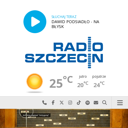
SŁUCHAJ TERAZ
DAWID PODSIADŁO - NA
BŁYSK
°C
jutro
pojutrze
25
°C
°C
20
24
Najlepiej po prostu do nas zadzwoń
Odwiedź nas na Facebook-u
Odwiedź nas na X
Odwiedź nas na Instagram-ie
Odwiedź nas na TikTok-u
Szukaj nas na Spotify
Wyślij do nas w
Szukaj