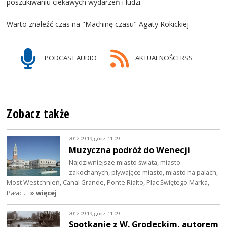
poszukiwaniu ciekawych wydarzeń i ludzi.
Warto znaleźć czas na "Machinę czasu" Agaty Rokickiej.
PODCAST AUDIO
AKTUALNOŚCI RSS
Zobacz także
2012-09-19, godz. 11:09
Muzyczna podróż do Wenecji
Najdziwniejsze miasto świata, miasto
zakochanych, pływające miasto, miasto na palach,
Most Westchnień, Canal Grande, Ponte Rialto, Plac Świętego Marka,
Pałac…
» więcej
2012-09-19, godz. 11:09
Spotkanie z W. Grodeckim, autorem