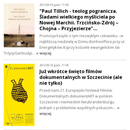
2012-09-19, godz. 11:09
"Paul Tillich - teolog pogranicza.
Śladami wielkiego myśliciela po
Nowej Marchii. Trzcińsko-Zdrój –
Chojna – Przyjezierze"…
Promocja książki o tym niezwykłym człowieku - w
najbliższą niedzielę w Domu Bonhoeffera przy ul.
Energetyków 8 (przy kościele ewangelickim św.
Trójcy/Gertrudy)…
» więcej
2012-09-19, godz. 11:09
Już wkrótce święto filmów
dokumentalnych w Szczecinie (ale
nie tylko)
Przed nami 21. Europejski Festiwal Filmów
Dokumentalnych dokumentART w polskim
Szczecinie i niemieckim Neubrandenburgu.
Jednym z problemów wspólnych pokazom…
»
więcej