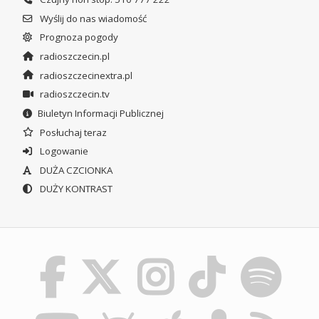
Wyślij do nas wiadomość
Prognoza pogody
radioszczecin.pl
radioszczecinextra.pl
radioszczecin.tv
Biuletyn Informacji Publicznej
Posłuchaj teraz
Logowanie
DUŻA CZCIONKA
DUŻY KONTRAST