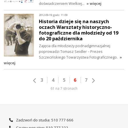
doświadczeniem Wielkiej…
» więcej
2012-09-19, godz. 11:09
Historia dzieje się na naszych
oczach Warsztaty historyczno-
fotograficzne dla młodzieży od 19
do 20 października
Zajęcia dla młodzieży podnadgimnazjalnej
poprowadzi Tomasz Seidler – Prezes
Szczecińskiego Towarzystwa Fotograficznego.
»
więcej
3
4
5
6
7
61 na 7 stronach
Zadzwoń do studia: 510 777 666
Czujny non stop: 510 777 222