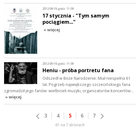
2012-09-19, godz. 11:09
17 stycznia - "Tym samym
pociągiem..."
» więcej
2012-09-19, godz. 11:09
Heniu - próba portretu fana
Odszedł w Boże Narodzenie. Miał niespełna 61
lat. Pogrzeb największego szczecińskiego fana
zgromadził jego fanów: wielbicieli muzyki, organizatorów koncertów…
» więcej
3
4
5
6
7
61 na 7 stronach