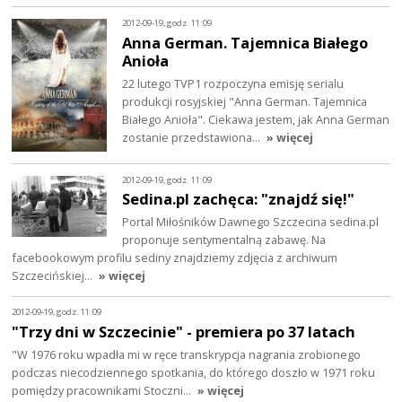
2012-09-19, godz. 11:09
Anna German. Tajemnica Białego
Anioła
22 lutego TVP1 rozpoczyna emisję serialu
produkcji rosyjskiej "Anna German. Tajemnica
Białego Anioła". Ciekawa jestem, jak Anna German
zostanie przedstawiona…
» więcej
2012-09-19, godz. 11:09
Sedina.pl zachęca: "znajdź się!"
Portal Miłośników Dawnego Szczecina sedina.pl
proponuje sentymentalną zabawę. Na
facebookowym profilu sediny znajdziemy zdjęcia z archiwum
Szczecińskiej…
» więcej
2012-09-19, godz. 11:09
"Trzy dni w Szczecinie" - premiera po 37 latach
"W 1976 roku wpadła mi w ręce transkrypcja nagrania zrobionego
podczas niecodziennego spotkania, do którego doszło w 1971 roku
pomiędzy pracownikami Stoczni…
» więcej