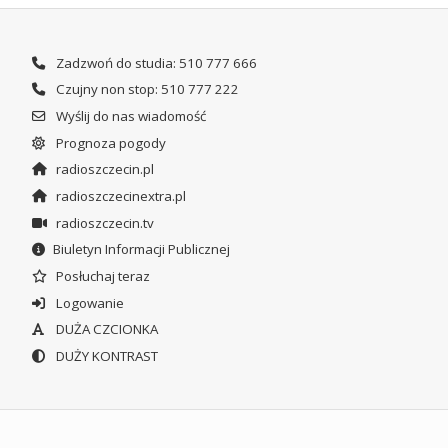
Zadzwoń do studia: 510 777 666
Czujny non stop: 510 777 222
Wyślij do nas wiadomość
Prognoza pogody
radioszczecin.pl
radioszczecinextra.pl
radioszczecin.tv
Biuletyn Informacji Publicznej
Posłuchaj teraz
Logowanie
DUŻA CZCIONKA
DUŻY KONTRAST