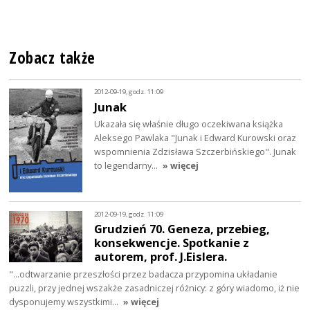
Zobacz także
2012-09-19, godz. 11:09
Junak
Ukazała się właśnie długo oczekiwana książka
Aleksego Pawlaka "Junak i Edward Kurowski oraz
wspomnienia Zdzisława Szczerbińskiego". Junak
to legendarny…
» więcej
2012-09-19, godz. 11:09
Grudzień 70. Geneza, przebieg,
konsekwencje. Spotkanie z
autorem, prof. J.Eislera.
"...odtwarzanie przeszłości przez badacza przypomina układanie
puzzli, przy jednej wszakże zasadniczej różnicy: z góry wiadomo, iż nie
dysponujemy wszystkimi…
» więcej