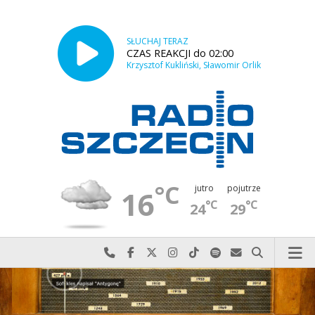
SŁUCHAJ TERAZ
CZAS REAKCJI do 02:00
Krzysztof Kukliński, Sławomir Orlik
°C
jutro
pojutrze
16
°C
°C
24
29
Najlepiej po prostu do nas zadzwoń
Odwiedź nas na Facebook-u
Odwiedź nas na X
Odwiedź nas na Instagram-ie
Odwiedź nas na TikTok-u
Szukaj nas na Spotify
Wyślij do nas w
Szukaj