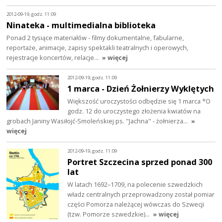
2012-09-19, godz. 11:09
Ninateka - multimedialna biblioteka
Ponad 2 tysiące materiałów - filmy dokumentalne, fabularne,
reportaże, animacje, zapisy spektakli teatralnych i operowych,
rejestracje koncertów, relacje…
» więcej
2012-09-19, godz. 11:09
1 marca - Dzień Żołnierzy Wyklętych
Większość uroczystości odbędzie się 1 marca *O
godz. 12 do uroczystego złożenia kwiatów na
grobach Janiny Wasiłojć-Smoleńskiej ps. "Jachna" - żołnierza…
»
więcej
2012-09-19, godz. 11:09
Portret Szczecina sprzed ponad 300
lat
W latach 1692–1709, na polecenie szwedzkich
władz centralnych przeprowadzony został pomiar
części Pomorza należącej wówczas do Szwecji
(tzw. Pomorze szwedzkie)…
» więcej