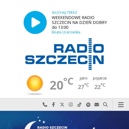
SŁUCHAJ TERAZ
WEEKENDOWE RADIO
SZCZECIN NA DZIEŃ DOBRY
do 13:00
Beata Użarowska
°C
jutro
pojutrze
20
°C
°C
27
22
Najlepiej po prostu do nas zadzwoń
Odwiedź nas na Facebook-u
Odwiedź nas na X
Odwiedź nas na Instagram-ie
Odwiedź nas na TikTok-u
Szukaj nas na Spotify
Wyślij do nas w
Szukaj