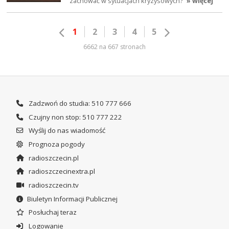
zachować w sytuacjach kryzysowych?
» więcej
1
2
3
4
5
6662 na 667 stronach
Zadzwoń do studia: 510 777 666
Czujny non stop: 510 777 222
Wyślij do nas wiadomość
Prognoza pogody
radioszczecin.pl
radioszczecinextra.pl
radioszczecin.tv
Biuletyn Informacji Publicznej
Posłuchaj teraz
Logowanie