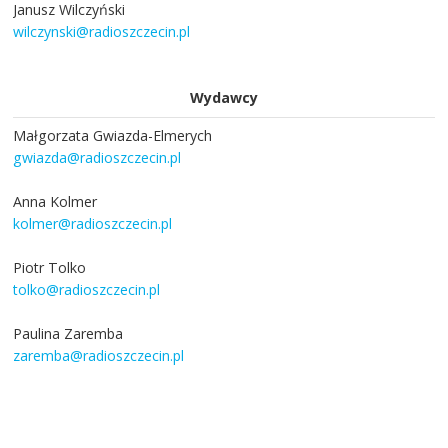
Janusz Wilczyński
wilczynski@radioszczecin.pl
Wydawcy
Małgorzata Gwiazda-Elmerych
gwiazda@radioszczecin.pl
Anna Kolmer
kolmer@radioszczecin.pl
Piotr Tolko
tolko@radioszczecin.pl
Paulina Zaremba
zaremba@radioszczecin.pl