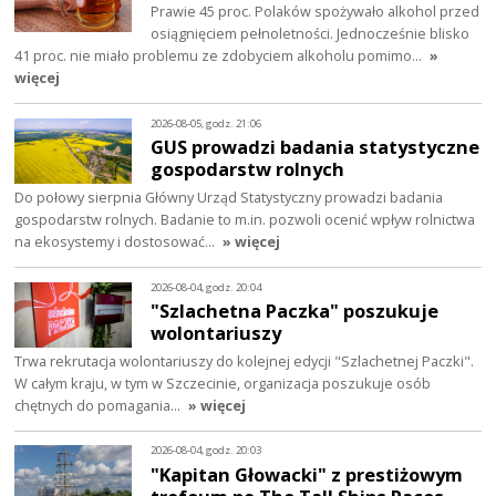
Prawie 45 proc. Polaków spożywało alkohol przed
osiągnięciem pełnoletności. Jednocześnie blisko
41 proc. nie miało problemu ze zdobyciem alkoholu pomimo…
»
więcej
2026-08-05, godz. 21:06
GUS prowadzi badania statystyczne
gospodarstw rolnych
Do połowy sierpnia Główny Urząd Statystyczny prowadzi badania
gospodarstw rolnych. Badanie to m.in. pozwoli ocenić wpływ rolnictwa
na ekosystemy i dostosować…
» więcej
2026-08-04, godz. 20:04
"Szlachetna Paczka" poszukuje
wolontariuszy
Trwa rekrutacja wolontariuszy do kolejnej edycji "Szlachetnej Paczki".
W całym kraju, w tym w Szczecinie, organizacja poszukuje osób
chętnych do pomagania…
» więcej
2026-08-04, godz. 20:03
"Kapitan Głowacki" z prestiżowym