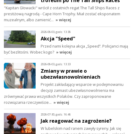
trofeum po The Tall Ships Races
"Kapitan Głowacki" wrócił z ostatnich regat The Tall Ships Races z
prestiżową nagrodą - Cape Horn Trophy. Miał zostać eksponatem
muzealnym, albo zamienić…
» więcej
2026-08-03, godz. 13:38
Akcja "Speed"
Przed nami kolejna akcja „Speed”. Policjanci mają
być bezlitośni. Wobec kogo?
» więcej
2026-08-03, godz. 13:33
Zmiany w prawie o
ubezwłasnowolnieniach
Projekt zakładający wsparcie w podejmowaniu
decyzji zamiast ubezwłasnowolnienia ma
zrównywać prawa wszystkich Polaków. Czy zaproponowane
rozwiązania rzeczywiście…
» więcej
2026-07-30, godz. 16:46
Jak reagować na zagrożenie?
W lubelskim nad ranem zawyły syreny. Jak się