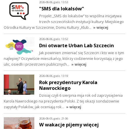
2026-08-06, godz. 13:53
"SMS dla lokalsów"
Projekt „SMS do lokalsów” to wspólna inicjatywa
trzech szczecińskich instytucji kultury: Miejskiego
Ośrodka Kultury w Szczecinie, Domu Kultury „Klub…
» więcej
2026-08-06, godz. 13:52
Dni otwarte Urban Lab Szczecin
Jak powinien zmieniać się Szczecin i kto wie o tym
najlepiej? Oczywiście mieszkańcy, którzy codziennie korzystają z jego
ulic, osiedli i przestrzeni publicznych…
» więcej
2026-08-06, godz. 13:19
Rok prezydentury Karola
Nawrockiego
Dzisiaj czyli 6 sierpnia mija rok od zaprzysiężenia
Karola Nawrockiego na prezydenta Polski. Z tej okazji sondażownie
zapytały Polaków, jak oceniają rok…
» więcej
2026-08-05, godz. 21:06
W wakacje pijemy więcej