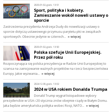
2025-01-02, godz. 13:51
Sport, polityka i kobiety.
Zamieszanie wokół noweli ustawy o
sporcie
Zastrzeżenia prezydenta Andrzeja Dudy do nowelizacji ustawy o
sporcie dotyczą ustawowego przymusu parytetu płci w związkach
sportowych. Obecnie jedynie w czterech…
» więcej
2025-01-02, godz. 13:50
Polska szefuje Unii Europejskiej.
Przez pół roku
Rozpoczynająca się polska prezydencja w Radzie Unii Europejskiej to
szansa na zainicjowanie ważnych projektów na rzecz bezpieczeństwa
Europy. Jakie wyzwania…
» więcej
2024-12-30, godz. 13:02
2024 w USA rokiem Donalda Trumpa
Donald Trump wygrał listopadowe wybory
prezydenckie w USA i 20 stycznia znów obejmie rządy w Białym Domu.
Jaka będzie amerykańska polityka wobec Rosji, NATO…
» więcej