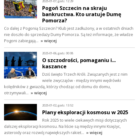
2025-01-07, godz. 12:29
Pogoń Szczecin na skraju
bankructwa. Kto uratuje Dumę
Pomorza?
Co dalej z Pogonią Szczecin? Klub jest zadłużony, a w ostatnich dniach
nie doszło do sprzedaży Dumy Pomorza. Są też informacje, że władze
Pogoni zabiegają…
» więcej
2025-01-06, godz. 00:08
O szczodrości, pomaganiu i...
kaszance
Dziś święto Trzech Króli. Związanych jest z nim
wiele zwyczajów - między innymi wędrówki
kolędników z gwiazdą, którzy chodząc od domu do domu,
otrzymywali…
» więcej
2025-01-02, godz. 13:52
Plany eksploracji kosmosu w 2025
Rok 2025 to wiele ciekawych misji dotyczących
dalszej eksploracji kosmosu. Na liście są między innymi Księżyc,
asteroidy oraz rozwój największych rakiet…
» więcej