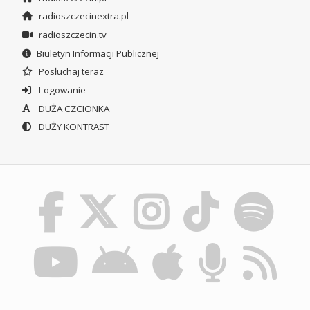
radioszczecinextra.pl
radioszczecin.tv
Biuletyn Informacji Publicznej
Posłuchaj teraz
Logowanie
DUŻA CZCIONKA
DUŻY KONTRAST