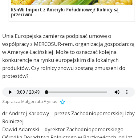
RSnW: Import z Ameryki Południowej? Rolnicy są
przeciwni
Unia Europejska zamierza podpisać umowę o
współpracy z MERCOSUR-rem, organizacją gospodarczą
w Ameryce Łacińskiej. Może to oznaczać kolejna
konkurencje na rynku europejskim dla lokalnych
produktów. Czy rolnicy znowu zostaną zmuszeni do
protestów?
Zaprasza Małgorzata Frymus
dr Andrzej Karbowy – prezes Zachodniopomorskiej Izby
Rolniczej
Dawid Adamski – dyrektor Zachodniopomorskiego
Ośrodka Doradztwa Rolniczego w Barzkowicach, od lat