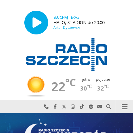
SŁUCHAJ TERAZ
HALO, STADION do 20:00
Artur Dyczewski
°C
jutro
pojutrze
22
°C
°C
30
32
Najlepiej po prostu do nas zadzwoń
Odwiedź nas na Facebook-u
Odwiedź nas na X
Odwiedź nas na Instagram-ie
Odwiedź nas na TikTok-u
Szukaj nas na Spotify
Wyślij do nas w
Szukaj