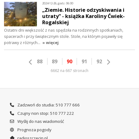
2024-12-26, godz. 06:00
„Ziemie. Historie odzyskiwania i
utraty” - książka Karoliny Ćwiek-
Rogalskiej
Ostatni dni większość z nas spędziła na rodzinnych spotkaniach,
spacerach i przy świątecznym stole. Stole, na którym pojawiły się
potrawy z różnych…
» więcej
88
89
90
91
92
6662 na 667 stronach
Zadzwoń do studia: 510 777 666
Czujny non stop: 510 777 222
Wyślij do nas wiadomość
Prognoza pogody
radioszczecin.pl