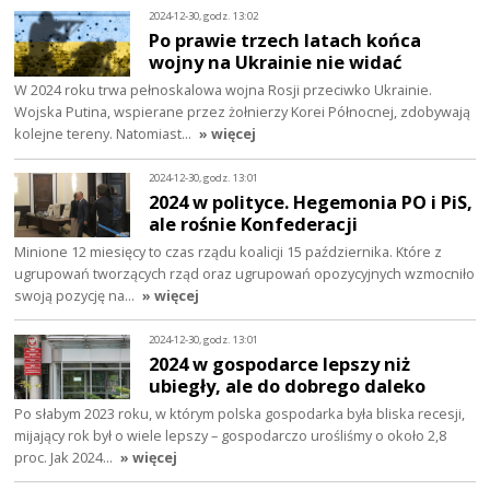
2024-12-30, godz. 13:02
Po prawie trzech latach końca
wojny na Ukrainie nie widać
W 2024 roku trwa pełnoskalowa wojna Rosji przeciwko Ukrainie.
Wojska Putina, wspierane przez żołnierzy Korei Północnej, zdobywają
kolejne tereny. Natomiast…
» więcej
2024-12-30, godz. 13:01
2024 w polityce. Hegemonia PO i PiS,
ale rośnie Konfederacji
Minione 12 miesięcy to czas rządu koalicji 15 października. Które z
ugrupowań tworzących rząd oraz ugrupowań opozycyjnych wzmocniło
swoją pozycję na…
» więcej
2024-12-30, godz. 13:01
2024 w gospodarce lepszy niż
ubiegły, ale do dobrego daleko
Po słabym 2023 roku, w którym polska gospodarka była bliska recesji,
mijający rok był o wiele lepszy – gospodarczo urośliśmy o około 2,8
proc. Jak 2024…
» więcej