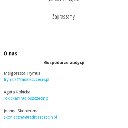
Zapraszamy!
O nas
Gospodarze audycji
Małgorzata Frymus
frymus@radioszczecin.pl
Agata Rokicka
rokicka@radioszczecin.pl
Joanna Skonieczna
skonieczna@radioszczecin.pl