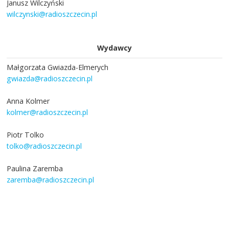
Janusz Wilczyński
wilczynski@radioszczecin.pl
Wydawcy
Małgorzata Gwiazda-Elmerych
gwiazda@radioszczecin.pl
Anna Kolmer
kolmer@radioszczecin.pl
Piotr Tolko
tolko@radioszczecin.pl
Paulina Zaremba
zaremba@radioszczecin.pl