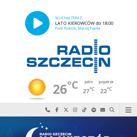
SŁUCHAJ TERAZ
LATO KIEROWCÓW do 18:00
Piotr Rokicki, Maciej Papke
°C
jutro
pojutrze
26
°C
°C
27
22
Najlepiej po prostu do nas zadzwoń
Odwiedź nas na Facebook-u
Odwiedź nas na X
Odwiedź nas na Instagram-ie
Odwiedź nas na TikTok-u
Szukaj nas na Spotify
Wyślij do nas w
Szukaj