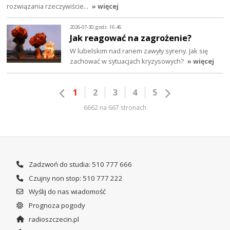
rozwiązania rzeczywiście…
» więcej
2026-07-30, godz. 16:46
Jak reagować na zagrożenie?
W lubelskim nad ranem zawyły syreny. Jak się
zachować w sytuacjach kryzysowych?
» więcej
1
2
3
4
5
6662 na 667 stronach
Zadzwoń do studia: 510 777 666
Czujny non stop: 510 777 222
Wyślij do nas wiadomość
Prognoza pogody
radioszczecin.pl