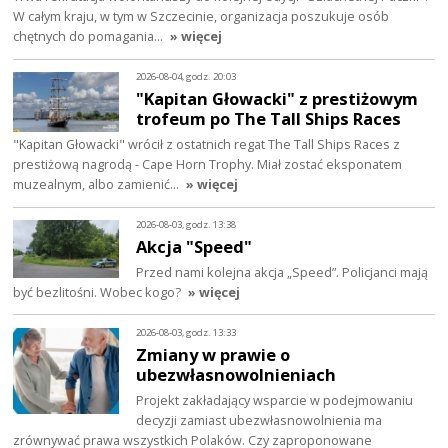
W całym kraju, w tym w Szczecinie, organizacja poszukuje osób
chętnych do pomagania…
» więcej
2026-08-04, godz. 20:03
"Kapitan Głowacki" z prestiżowym
trofeum po The Tall Ships Races
"Kapitan Głowacki" wrócił z ostatnich regat The Tall Ships Races z
prestiżową nagrodą - Cape Horn Trophy. Miał zostać eksponatem
muzealnym, albo zamienić…
» więcej
2026-08-03, godz. 13:38
Akcja "Speed"
Przed nami kolejna akcja „Speed”. Policjanci mają
być bezlitośni. Wobec kogo?
» więcej
2026-08-03, godz. 13:33
Zmiany w prawie o
ubezwłasnowolnieniach
Projekt zakładający wsparcie w podejmowaniu
decyzji zamiast ubezwłasnowolnienia ma
zrównywać prawa wszystkich Polaków. Czy zaproponowane