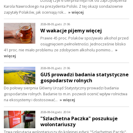
Dzisiaj czyli 6 sierpnia mija rok od zaprzysiężenia
Karola Nawrockiego na prezydenta Polski. Z tej okazji sondażownie
zapytały Polaków, jak oceniają rok…
» więcej
2026-08-05, godz. 21:06
W wakacje pijemy więcej
Prawie 45 proc. Polaków spożywało alkohol przed
osiągnięciem pełnoletności. Jednocześnie blisko
41 proc. nie miało problemu ze zdobyciem alkoholu pomimo…
»
więcej
2026-08-05, godz. 21:06
GUS prowadzi badania statystyczne
gospodarstw rolnych
Do połowy sierpnia Główny Urząd Statystyczny prowadzi badania
gospodarstw rolnych. Badanie to m.in. pozwoli ocenić wpływ rolnictwa
na ekosystemy i dostosować…
» więcej
2026-08-04, godz. 20:04
"Szlachetna Paczka" poszukuje
wolontariuszy
Trwa rekrutacja wolontariuszy do kolejnej edycji "Szlachetnej Paczki".