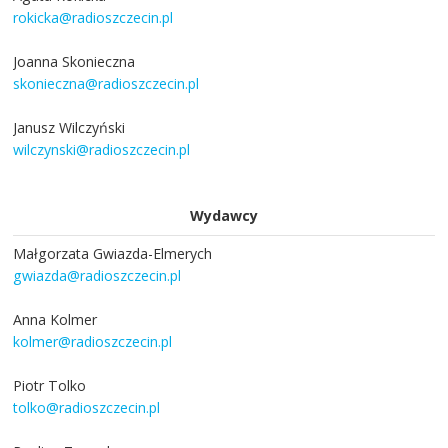
rokicka@radioszczecin.pl
Joanna Skonieczna
skonieczna@radioszczecin.pl
Janusz Wilczyński
wilczynski@radioszczecin.pl
Wydawcy
Małgorzata Gwiazda-Elmerych
gwiazda@radioszczecin.pl
Anna Kolmer
kolmer@radioszczecin.pl
Piotr Tolko
tolko@radioszczecin.pl